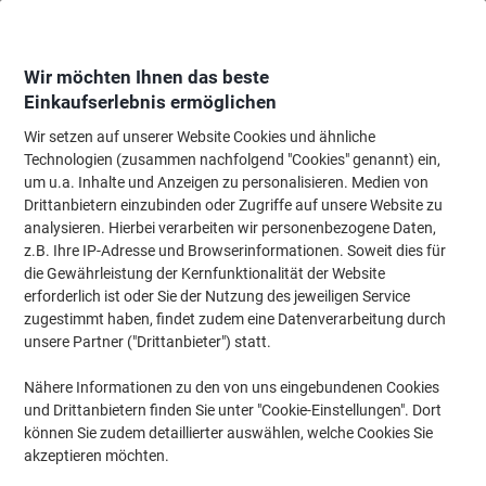
Skip
Skip
to
to
Content
Navigation
Wir möchten Ihnen das beste
Einkaufserlebnis ermöglichen
Wir setzen auf unserer Website Cookies und ähnliche
Startseite
Büromöbel
Büromöbel
Stühle
Bürostühle
Technologien (zusammen nachfolgend "Cookies" genannt) ein,
um u.a. Inhalte und Anzeigen zu personalisieren. Medien von
Viking Realspace Eiger Bürostuhl
Drittanbietern einzubinden oder Zugriffe auf unsere Website zu
Synchronmechanismus Stoff 2D Armlehnen
analysieren. Hierbei verarbeiten wir personenbezogene Daten,
Höhenverstellbarer Sitz Blau 110 kg
z.B. Ihre IP-Adresse und Browserinformationen. Soweit dies für
die Gewährleistung der Kernfunktionalität der Website
erforderlich ist oder Sie der Nutzung des jeweiligen Service
Marke:
Viking Realspace
Artikelnr.:
3297292
zugestimmt haben, findet zudem eine Datenverarbeitung durch
unsere Partner ("Drittanbieter") statt.
Nähere Informationen zu den von uns eingebundenen Cookies
Eigen-
marke
und Drittanbietern finden Sie unter "Cookie-Einstellungen". Dort
können Sie zudem detaillierter auswählen, welche Cookies Sie
akzeptieren möchten.