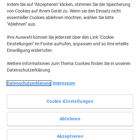
Indem Sie auf "Akzeptieren" klicken, stimmen Sie der Speicherung
von Cookies auf Ihrem Gerät zu. Wenn sie den Einsatz nicht
essentieller Cookies ablehnen möchten, wählen Sie bitte
"Ablehnen" aus.
Ihre Auswahl können Sie jederzeit über den Link "Cookie-
Einstellungen" im Footer aufrufen, anpassen und so Ihre erteilte
Einwilligung widerrufen.
Weitere Informationen zum Thema Cookies finden Sie in unseren
Datenschutzerklärung
Datenschutzerklärung
Impressum
+
4
mehr
Cookie-Einstellungen
Achten Sie auch im Büro auf Ihre Gesundheit
Sie treiben in Ihrer Freizeit Sport und ernähren sich ausgewogen?
Ablehnen
Dann tun Sie Ihrem Körper auch im Büro etwas Gutes. Der Viking
Eiger stützt Ihren Rücken optimal ab. Dieser Stuhl erfüllt die EN
1335 Norm.
Akzeptieren
Vollständige Beschreibung lesen