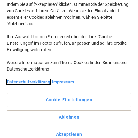
Indem Sie auf "Akzeptieren" klicken, stimmen Sie der Speicherung
von Cookies auf Ihrem Gerät zu. Wenn sie den Einsatz nicht
essentieller Cookies ablehnen möchten, wählen Sie bitte
"Ablehnen" aus.
Ihre Auswahl können Sie jederzeit über den Link "Cookie-
Einstellungen" im Footer aufrufen, anpassen und so Ihre erteilte
Einwilligung widerrufen.
Weitere Informationen zum Thema Cookies finden Sie in unseren
Datenschutzerklärung
Schnelle und präzise Radiuseinstellung mit Kreisdurchmesser
Datenschutzerklärung
Impressum
bis 360 mm
Rotring Schnellverstellzirkel aus Messing und Kunststoff mit
Cookie-Einstellungen
ergonomischen Kunststoffapplikationen und Griffmulden besitzt
eine Stellschraube und eine Mittelradspindel. Mit Minenbüchse &
Ersatzmine.
Ablehnen
Vollständige Beschreibung lesen
Mehr Kaufen,
Mehr Sparen
Akzeptieren
pro Stück