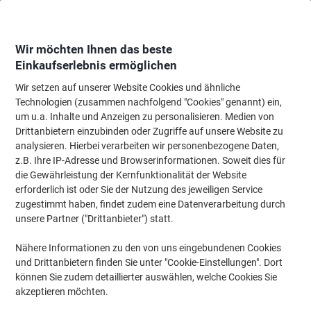
Skip
Skip
to
to
Content
Navigation
Wir möchten Ihnen das beste
Einkaufserlebnis ermöglichen
Wir setzen auf unserer Website Cookies und ähnliche
Startseite
Bürobedarf
Schreiben & Zeichnen
Zeichenbedarf
Lineale, 
Technologien (zusammen nachfolgend "Cookies" genannt) ein,
um u.a. Inhalte und Anzeigen zu personalisieren. Medien von
Rotring Schnellverstellzirkel COMPACT Silber, Schwarz
Drittanbietern einzubinden oder Zugriffe auf unsere Website zu
analysieren. Hierbei verarbeiten wir personenbezogene Daten,
z.B. Ihre IP-Adresse und Browserinformationen. Soweit dies für
Marke:
Rotring
Artikelnr.:
3919437
die Gewährleistung der Kernfunktionalität der Website
erforderlich ist oder Sie der Nutzung des jeweiligen Service
zugestimmt haben, findet zudem eine Datenverarbeitung durch
unsere Partner ("Drittanbieter") statt.
Nähere Informationen zu den von uns eingebundenen Cookies
und Drittanbietern finden Sie unter "Cookie-Einstellungen". Dort
können Sie zudem detaillierter auswählen, welche Cookies Sie
akzeptieren möchten.