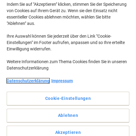
Indem Sie auf "Akzeptieren" klicken, stimmen Sie der Speicherung
von Cookies auf Ihrem Gerät zu. Wenn sie den Einsatz nicht
essentieller Cookies ablehnen möchten, wählen Sie bitte
"Ablehnen" aus.
Ihre Auswahl können Sie jederzeit über den Link "Cookie-
Einstellungen" im Footer aufrufen, anpassen und so Ihre erteilte
Einwilligung widerrufen.
Weitere Informationen zum Thema Cookies finden Sie in unseren
Datenschutzerklärung
Datenschutzerklärung
Impressum
Cookie-Einstellungen
Robustes Heftgerät für den täglichen Gebrauch
Ablehnen
Mit dem SAX H319 Heftgerät können Sie bis zu 10 Blatt Papier
(80g/m²) mühelos heften. Der Hefter bietet Platz für 100
Heftklammern, so dass mehrere Papierstapel schnell geheftet
Akzeptieren
werden können.