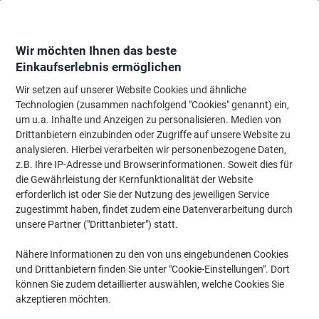
Skip
Skip
to
to
Content
Navigation
Wir möchten Ihnen das beste
Einkaufserlebnis ermöglichen
Wir setzen auf unserer Website Cookies und ähnliche
Startseite
Bürobedarf
Schreibtisch-Ausstattung
Locher, Entklammerer &
Technologien (zusammen nachfolgend "Cookies" genannt) ein,
um u.a. Inhalte und Anzeigen zu personalisieren. Medien von
SAX Heftgerät H319 Halbstreifen 10 Blatt Schwarz Nr.
Drittanbietern einzubinden oder Zugriffe auf unsere Website zu
10 Kunststoff, Metall
analysieren. Hierbei verarbeiten wir personenbezogene Daten,
z.B. Ihre IP-Adresse und Browserinformationen. Soweit dies für
die Gewährleistung der Kernfunktionalität der Website
Marke:
SAX
Artikelnr.:
4091310
erforderlich ist oder Sie der Nutzung des jeweiligen Service
zugestimmt haben, findet zudem eine Datenverarbeitung durch
unsere Partner ("Drittanbieter") statt.
Nähere Informationen zu den von uns eingebundenen Cookies
und Drittanbietern finden Sie unter "Cookie-Einstellungen". Dort
können Sie zudem detaillierter auswählen, welche Cookies Sie
akzeptieren möchten.