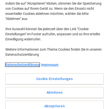
Indem Sie auf "Akzeptieren" klicken, stimmen Sie der Speicherung
von Cookies auf Ihrem Gerät zu. Wenn sie den Einsatz nicht
essentieller Cookies ablehnen möchten, wählen Sie bitte
"Ablehnen" aus.
Ihre Auswahl können Sie jederzeit über den Link "Cookie-
Einstellungen" im Footer aufrufen, anpassen und so Ihre erteilte
Einwilligung widerrufen.
Weitere Informationen zum Thema Cookies finden Sie in unseren
Datenschutzerklärung
Datenschutzerklärung
Impressum
Für ein modernes Büro
Dieser robuste Locher von Sax sieht nicht nur elegant aus,
Cookie-Einstellungen
sondern locht auch Dokumente mit unterschiedlichen Format.
Vollständige Beschreibung lesen
Ablehnen
Wechseln und sparen mit unserer
Akzeptieren
Eigenmarke: