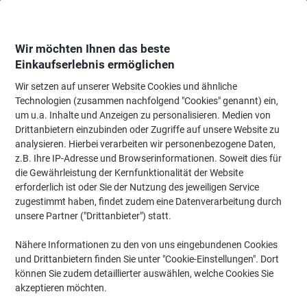
Skip
Skip
to
to
Content
Navigation
Wir möchten Ihnen das beste
Einkaufserlebnis ermöglichen
Wir setzen auf unserer Website Cookies und ähnliche
Startseite
Bürobedarf
Schreibtisch-Ausstattung
Locher, Entklammerer &
Technologien (zusammen nachfolgend "Cookies" genannt) ein,
um u.a. Inhalte und Anzeigen zu personalisieren. Medien von
SAX 618 2 Löcher Registraturlocher Metall 65 Blatt 618
Drittanbietern einzubinden oder Zugriffe auf unsere Website zu
Blau
analysieren. Hierbei verarbeiten wir personenbezogene Daten,
z.B. Ihre IP-Adresse und Browserinformationen. Soweit dies für
die Gewährleistung der Kernfunktionalität der Website
Marke:
SAX
Artikelnr.:
5036657
erforderlich ist oder Sie der Nutzung des jeweiligen Service
zugestimmt haben, findet zudem eine Datenverarbeitung durch
unsere Partner ("Drittanbieter") statt.
Nähere Informationen zu den von uns eingebundenen Cookies
und Drittanbietern finden Sie unter "Cookie-Einstellungen". Dort
können Sie zudem detaillierter auswählen, welche Cookies Sie
akzeptieren möchten.