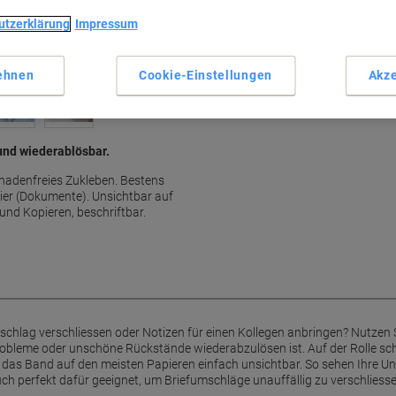
Haupteigenschaften
utzerklärung
Impressum
Unsichtbar auf weißem Papi
Wiederablösbar ohne Rücks
Leise abrollbar
ehnen
Cookie-Einstellungen
Akze
Mit Hand einreißbar
Mehr anzeigen
und wiederablösbar.
hadenfreies Zukleben. Bestens
ier (Dokumente). Unsichtbar auf
nd Kopieren, beschriftbar.
schlag verschliessen oder Notizen für einen Kollegen anbringen? Nutzen
bleme oder unschöne Rückstände wiederabzulösen ist. Auf der Rolle sche
d das Band auf den meisten Papieren einfach unsichtbar. So sehen Ihre 
ch perfekt dafür geeignet, um Briefumschläge unauffällig zu verschliesse