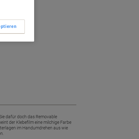
er
tände
ptieren
 Sie dafür doch das Removable
int der Klebefilm eine milchige Farbe
Unterlagen im Handumdrehen aus wie
n.