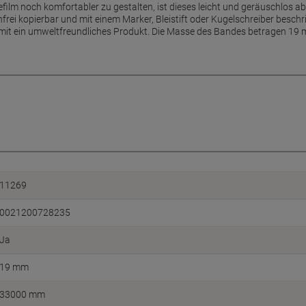
m noch komfortabler zu gestalten, ist dieses leicht und geräuschlos ab
frei kopierbar und mit einem Marker, Bleistift oder Kugelschreiber beschr
amit ein umweltfreundliches Produkt. Die Masse des Bandes betragen 19 m
11269
0021200728235
Ja
19 mm
33000 mm