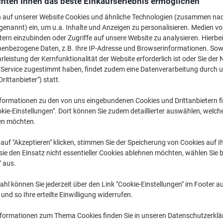
hten Ihnen das beste Einkaufserlebnis ermöglichen
Mehr Kaufen,
Mehr Sparen
n auf unserer Website Cookies und ähnliche Technologien (zusammen na
CHF6.15
pro Stück
genannt) ein, um u.a. Inhalte und Anzeigen zu personalisieren. Medien v
Ab 3 Stück
tern einzubinden oder Zugriffe auf unsere Website zu analysieren. Hierbei
CHF6.65 inkl. MwSt
CHF0.19 / m exkl. MwSt
nenbezogene Daten, z.B. Ihre IP-Adresse und Browserinformationen. Sowe
leistung der Kernfunktionalität der Website erforderlich ist oder Sie der
n Service zugestimmt haben, findet zudem eine Datenverarbeitung durch 
Menge
exkl. MwSt
Drittanbieter") statt.
Stück
1-2
CHF6.65
formationen zu den von uns eingebundenen Cookies und Drittanbietern fi
Stück
3+
CHF6.15
-7
kie-Einstellungen". Dort können Sie zudem detaillierter auswählen, welch
en möchten.
Aktuell verfügbar
Lieferung 2-3 We
auf "Akzeptieren" klicken, stimmen Sie der Speicherung von Cookies auf 
Menge
ie den Einsatz nicht essentieller Cookies ablehnen möchten, wählen Sie b
" aus.
Zu einer Liste
hl können Sie jederzeit über den Link "Cookie-Einstellungen" im Footer au
nd so Ihre erteilte Einwilligung widerrufen.
Lieferinformationen
Payme
nformationen zum Thema Cookies finden Sie in unseren Datenschutzerkl