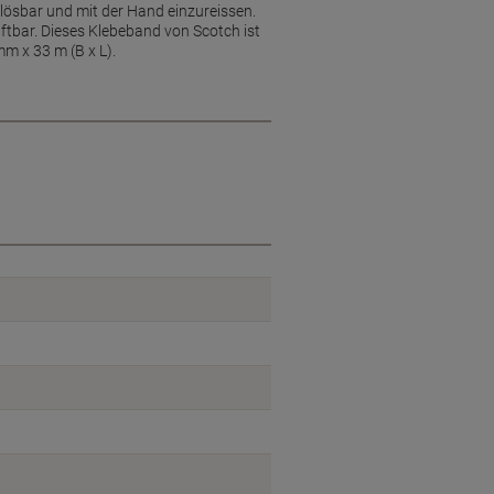
lösbar und mit der Hand einzureissen.
iftbar. Dieses Klebeband von Scotch ist
m x 33 m (B x L).