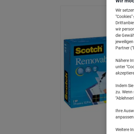
Wir möc
Wir setze
"Cookies" 
Drittanbie
wir perso
die Gewähr
jeweilige
Partner ("
Nähere In
unter "Coo
akzeptier
Indem Sie 
zu. Wenn s
"Ablehnen
Ihre Auswa
anpassen u
Weitere I