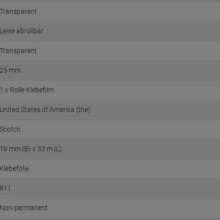
Transparent
Leise abrollbar
Transparent
25 mm
1 x Rolle Klebefilm
United States of America (the)
Scotch
19 mm (B) x 33 m (L)
Klebefolie
811
Non-permanent