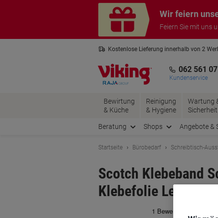
Skip
Skip
Wir feiern uns
to
to
Content
Navigation
Feiern Sie mit uns 
Kostenlose Lieferung innerhalb von 2 We
Kostenlose Rücksendung*
3 Jahre 
062 561 07
Kundenservice
Bewirtung
Reinigung
Wartung 
& Küche
& Hygiene
Sicherheit
Beratung
Shops
Angebote & 
Startseite
Bürobedarf
Schreibtisch-Auss
Scotch Klebeband Sc
Klebefolie Leise abr
Ma