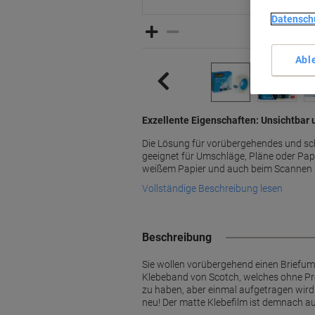
Datensch
Abl
Exzellente Eigenschaften: Unsichtbar 
Die Lösung für vorübergehendes und sc
geeignet für Umschläge, Pläne oder Pap
weißem Papier und auch beim Scannen u
Vollständige Beschreibung lesen
Beschreibung
Sie wollen vorübergehend einen Briefum
Klebeband von Scotch, welches ohne Pro
zu haben, aber einmal aufgetragen wir
neu! Der matte Klebefilm ist demnach au