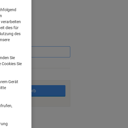
chfolgend
on
 verarbeiten
it dies für
 Nutzung des
unsere
Sie
sparen
nden Sie
%
e Cookies Sie
rktage
Ihrem Gerät
itte
In den Warenkorb
frufen,
nt methods
ärung