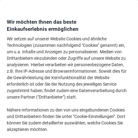
Skip
Skip
to
to
Content
Navigation
Wir möchten Ihnen das beste
Einkaufserlebnis ermöglichen
Wir setzen auf unserer Website Cookies und ähnliche
Startseite
Bürobedarf
Schreiben & Zeichnen
Marker
Textmarker
Technologien (zusammen nachfolgend "Cookies" genannt) ein,
um u.a. Inhalte und Anzeigen zu personalisieren. Medien von
STABILO Green Boss Textmarker Gelb Breit Keilspitze 2
Drittanbietern einzubinden oder Zugriffe auf unsere Website zu
- 5 mm Nachfüllbar
analysieren. Hierbei verarbeiten wir personenbezogene Daten,
z.B. Ihre IP-Adresse und Browserinformationen. Soweit dies für
die Gewährleistung der Kernfunktionalität der Website
Marke:
STABILO
Artikelnr.:
5914197
erforderlich ist oder Sie der Nutzung des jeweiligen Service
zugestimmt haben, findet zudem eine Datenverarbeitung durch
unsere Partner ("Drittanbieter") statt.
Nachhaltig
Nähere Informationen zu den von uns eingebundenen Cookies
und Drittanbietern finden Sie unter "Cookie-Einstellungen". Dort
können Sie zudem detaillierter auswählen, welche Cookies Sie
akzeptieren möchten.