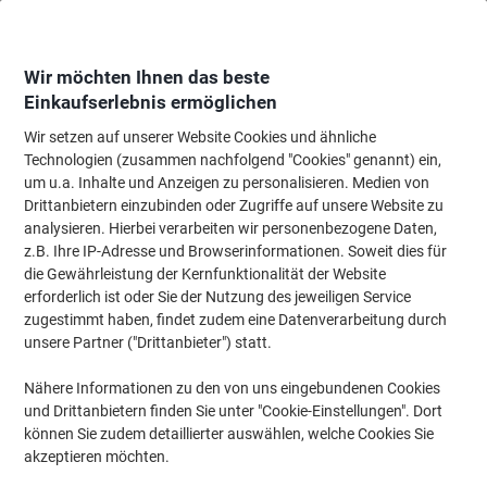
Skip
Skip
to
to
Content
Navigation
Wir möchten Ihnen das beste
Einkaufserlebnis ermöglichen
Wir setzen auf unserer Website Cookies und ähnliche
Startseite
Ordnung & Archivierung
Ordner & Mappen
Dokumentenablag
Technologien (zusammen nachfolgend "Cookies" genannt) ein,
um u.a. Inhalte und Anzeigen zu personalisieren. Medien von
Stewart Superior Archiv-Clips 08950-70 Blau
Drittanbietern einzubinden oder Zugriffe auf unsere Website zu
Kunststoff 20 Stück
analysieren. Hierbei verarbeiten wir personenbezogene Daten,
z.B. Ihre IP-Adresse und Browserinformationen. Soweit dies für
die Gewährleistung der Kernfunktionalität der Website
Marke:
Stewart Superior
Artikelnr.:
8950
erforderlich ist oder Sie der Nutzung des jeweiligen Service
zugestimmt haben, findet zudem eine Datenverarbeitung durch
unsere Partner ("Drittanbieter") statt.
Nähere Informationen zu den von uns eingebundenen Cookies
und Drittanbietern finden Sie unter "Cookie-Einstellungen". Dort
können Sie zudem detaillierter auswählen, welche Cookies Sie
akzeptieren möchten.