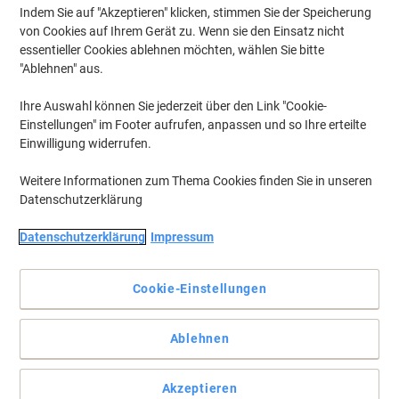
Indem Sie auf "Akzeptieren" klicken, stimmen Sie der Speicherung
von Cookies auf Ihrem Gerät zu. Wenn sie den Einsatz nicht
essentieller Cookies ablehnen möchten, wählen Sie bitte
"Ablehnen" aus.
Ihre Auswahl können Sie jederzeit über den Link "Cookie-
Einstellungen" im Footer aufrufen, anpassen und so Ihre erteilte
Einwilligung widerrufen.
Weitere Informationen zum Thema Cookies finden Sie in unseren
Datenschutzerklärung
Datenschutzerklärung
Impressum
Ideal für Ihre Ablage
Die Stewart Superior Archiv-Clips halten ganz Ordnerinhalte
Cookie-Einstellungen
zusammen und erleichtern Ihren Arbeitsalltag erheblich.
Vollständige Beschreibung lesen
Ablehnen
Mehr Kaufen,
Mehr Sparen
CHF 5.15
pro Pack
Ab 5 Pack
Akzeptieren
CHF 5.57 inkl. MwSt