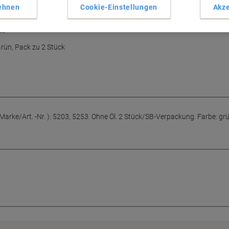
ehnen
Cookie-Einstellungen
Akze
k.
rün, Pack zu 2 Stück
Marke/Art. -Nr. ): 5203, 5253. Ohne Öl. 2 Stück/SB-Verpackung. Farbe: grü