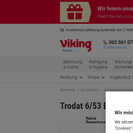
Skip
Skip
Wir feiern uns
to
to
Content
Navigation
Feiern Sie mit uns 
Kostenlose Lieferung innerhalb von 2 We
Kostenlose Rücksendung*
3 Jahre 
062 561 07
Kundenservice
Bewirtung
Reinigung
Wartung 
& Küche
& Hygiene
Sicherheit
Beratung
Shops
Angebote & 
Startseite
Bürobedarf
Schreibtisch-Auss
Trodat 6/53 Ersatzs
Wir möc
Ma
Wir setze
"Cookies" 