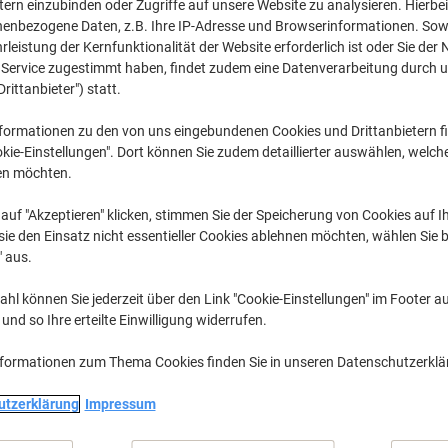
CHF 8.25
tern einzubinden oder Zugriffe auf unsere Website zu analysieren. Hierbei
pro Pack
Ab 5 Pack
nenbezogene Daten, z.B. Ihre IP-Adresse und Browserinformationen. Sowe
CHF 8.92 inkl. MwSt
leistung der Kernfunktionalität der Website erforderlich ist oder Sie der
n Service zugestimmt haben, findet zudem eine Datenverarbeitung durch 
Drittanbieter") statt.
Menge
exkl. MwSt
Pack
1-2
CHF 9.25
formationen zu den von uns eingebundenen Cookies und Drittanbietern fi
kie-Einstellungen". Dort können Sie zudem detaillierter auswählen, welch
Pack
3-4
CHF 8.75
-5
en möchten.
Pack
5+
CHF 8.25
-1
auf "Akzeptieren" klicken, stimmen Sie der Speicherung von Cookies auf 
ie den Einsatz nicht essentieller Cookies ablehnen möchten, wählen Sie b
Aktuell verfügbar
Lieferung 2-3 We
" aus.
Menge
hl können Sie jederzeit über den Link "Cookie-Einstellungen" im Footer au
nd so Ihre erteilte Einwilligung widerrufen.
Zu einer Liste
nformationen zum Thema Cookies finden Sie in unseren Datenschutzerkl
Lieferinformationen
Payme
utzerklärung
Impressum