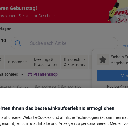
eren Geburtstag!
uns sichern Sie sich Ihr Geschenk
rktagen*
Garantie auf alle Produkte
 10
Anm
Sichern Si
&
Meetings &
Bürotechnik
Tinte &
Papier, V
Büromöbel
Angebote 
Präsentation
& Elektronik
Toner
& Pakete
Saisonales
Prämienshop
Mei
tattung
Stempel
Stempelkissen & Stempelfarbe
Neu bei Vikin
tempelkissen Grün 2 Stück
hten Ihnen das beste Einkaufserlebnis ermöglichen
rke:
Trodat
Artikelnr.:
4315446
n auf unserer Website Cookies und ähnliche Technologien (zusammen na
genannt) ein, um u.a. Inhalte und Anzeigen zu personalisieren. Medien v
Mehr Kaufen,
Mehr Sparen