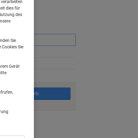
 verarbeiten
it dies für
 Nutzung des
unsere
Sie
sparen
nden Sie
e Cookies Sie
%
0%
Ihrem Gerät
itte
rktage
frufen,
In den Warenkorb
ärung
nt methods