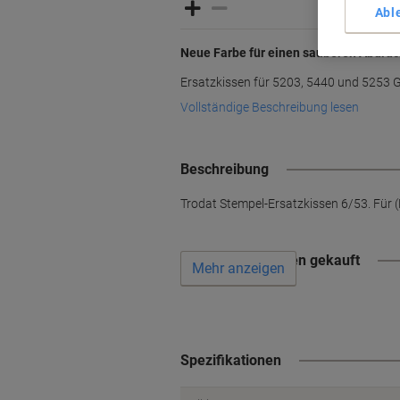
Abl
Neue Farbe für einen sauberen Abdruc
Ersatzkissen für 5203, 5440 und 5253 G
Vollständige Beschreibung lesen
Beschreibung
Trodat Stempel-Ersatzkissen 6/53. Für (
Wird oft zusammen gekauft
Mehr anzeigen
Spezifikationen