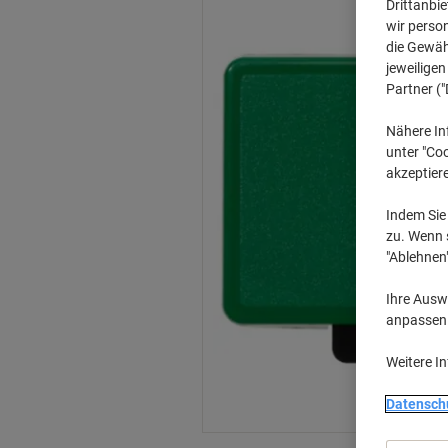
Drittanbie
wir perso
die Gewähr
jeweilige
Partner ("
Nähere In
unter "Coo
akzeptier
Indem Sie 
zu. Wenn s
"Ablehnen
Ihre Auswa
anpassen u
Weitere I
Datensch