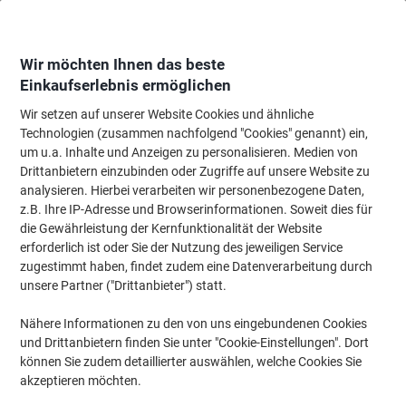
Skip
Skip
to
to
Content
Navigation
Wir möchten Ihnen das beste
Einkaufserlebnis ermöglichen
Wir setzen auf unserer Website Cookies und ähnliche
Startseite
Bürobedarf
Schreibtisch-Ausstattung
Stempel
Text- & Da
Technologien (zusammen nachfolgend "Cookies" genannt) ein,
um u.a. Inhalte und Anzeigen zu personalisieren. Medien von
Trodat Professional 5430/L Datumstempel mit Text, 2-
Drittanbietern einzubinden oder Zugriffe auf unsere Website zu
farbiger Abdruck
analysieren. Hierbei verarbeiten wir personenbezogene Daten,
z.B. Ihre IP-Adresse und Browserinformationen. Soweit dies für
die Gewährleistung der Kernfunktionalität der Website
Marke:
Trodat
Artikelnr.:
5430L
erforderlich ist oder Sie der Nutzung des jeweiligen Service
zugestimmt haben, findet zudem eine Datenverarbeitung durch
unsere Partner ("Drittanbieter") statt.
Nähere Informationen zu den von uns eingebundenen Cookies
und Drittanbietern finden Sie unter "Cookie-Einstellungen". Dort
können Sie zudem detaillierter auswählen, welche Cookies Sie
akzeptieren möchten.