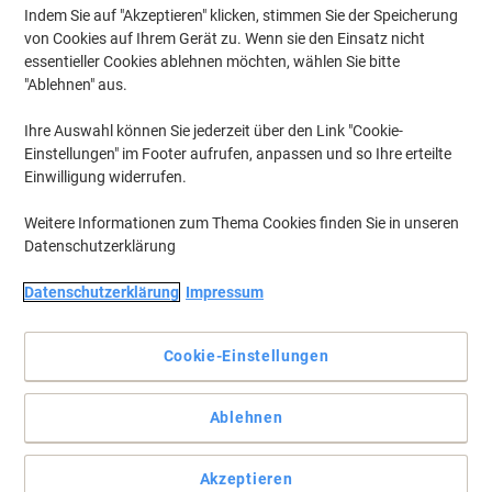
Indem Sie auf "Akzeptieren" klicken, stimmen Sie der Speicherung
von Cookies auf Ihrem Gerät zu. Wenn sie den Einsatz nicht
essentieller Cookies ablehnen möchten, wählen Sie bitte
"Ablehnen" aus.
Ihre Auswahl können Sie jederzeit über den Link "Cookie-
Einstellungen" im Footer aufrufen, anpassen und so Ihre erteilte
Einwilligung widerrufen.
Weitere Informationen zum Thema Cookies finden Sie in unseren
Datenschutzerklärung
Datenschutzerklärung
Impressum
Cookie-Einstellungen
Tag für Tag der richtige Abdruck
Ablehnen
Organisieren Sie ihr Büro ganz einfach mit einem Professional von
Trodat. Dokumentenmanagement kann ganz einfach sein.
Vollständige Beschreibung lesen
Akzeptieren