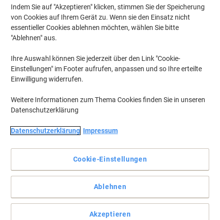
Indem Sie auf "Akzeptieren" klicken, stimmen Sie der Speicherung
von Cookies auf Ihrem Gerät zu. Wenn sie den Einsatz nicht
essentieller Cookies ablehnen möchten, wählen Sie bitte
"Ablehnen" aus.
Ihre Auswahl können Sie jederzeit über den Link "Cookie-
Einstellungen" im Footer aufrufen, anpassen und so Ihre erteilte
Einwilligung widerrufen.
Weitere Informationen zum Thema Cookies finden Sie in unseren
Datenschutzerklärung
Datenschutzerklärung
Impressum
Cookie-Einstellungen
Erleben Sie lang anhaltende, auslaufsichere Leistung mit
VARTA Alkaline-Batterien
Lernen Sie die VARTA Longlife-Batterien kennen: Batterien in
Ablehnen
Premium-Qualität, die gleichbleibende Energie für Geräte mit
kontinuierlichem Niederspannungsbedarf liefern.
Akzeptieren
Vollständige Beschreibung lesen