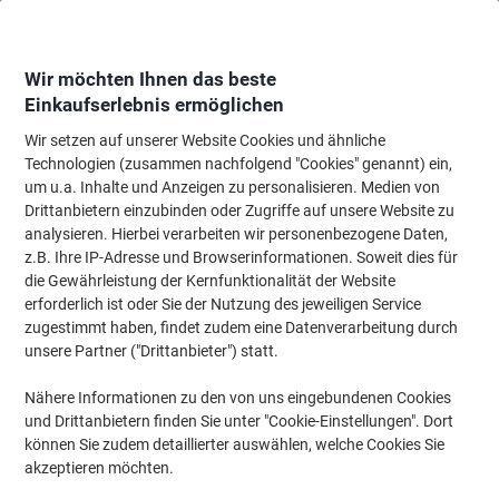
Skip
Skip
to
to
Content
Navigation
Wir möchten Ihnen das beste
Einkaufserlebnis ermöglichen
Wir setzen auf unserer Website Cookies und ähnliche
Startseite
Bürotechnik & Technologie
Elektronik
Batterien, Ladegeräte 
Technologien (zusammen nachfolgend "Cookies" genannt) ein,
um u.a. Inhalte und Anzeigen zu personalisieren. Medien von
VARTA Batterie 04122 101 411 9V
Drittanbietern einzubinden oder Zugriffe auf unsere Website zu
analysieren. Hierbei verarbeiten wir personenbezogene Daten,
z.B. Ihre IP-Adresse und Browserinformationen. Soweit dies für
Marke:
VARTA
Artikelnr.:
1071787
die Gewährleistung der Kernfunktionalität der Website
erforderlich ist oder Sie der Nutzung des jeweiligen Service
zugestimmt haben, findet zudem eine Datenverarbeitung durch
unsere Partner ("Drittanbieter") statt.
Nähere Informationen zu den von uns eingebundenen Cookies
und Drittanbietern finden Sie unter "Cookie-Einstellungen". Dort
können Sie zudem detaillierter auswählen, welche Cookies Sie
akzeptieren möchten.