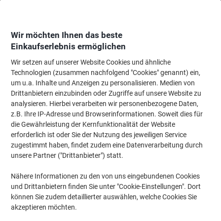
Skip
Skip
to
to
Content
Navigation
Wir möchten Ihnen das beste
Einkaufserlebnis ermöglichen
Wir setzen auf unserer Website Cookies und ähnliche
Startseite
Bürobedarf
Schreiben & Zeichnen
Zeichenbedarf
Lineale, 
Technologien (zusammen nachfolgend "Cookies" genannt) ein,
um u.a. Inhalte und Anzeigen zu personalisieren. Medien von
Viking Geodreieck Transparent 25 cm
Drittanbietern einzubinden oder Zugriffe auf unsere Website zu
analysieren. Hierbei verarbeiten wir personenbezogene Daten,
z.B. Ihre IP-Adresse und Browserinformationen. Soweit dies für
Marke:
Viking
Artikelnr.:
3421638
die Gewährleistung der Kernfunktionalität der Website
erforderlich ist oder Sie der Nutzung des jeweiligen Service
zugestimmt haben, findet zudem eine Datenverarbeitung durch
unsere Partner ("Drittanbieter") statt.
Eigen-
marke
Nähere Informationen zu den von uns eingebundenen Cookies
und Drittanbietern finden Sie unter "Cookie-Einstellungen". Dort
können Sie zudem detaillierter auswählen, welche Cookies Sie
akzeptieren möchten.