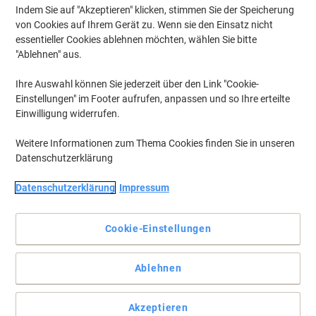
Indem Sie auf "Akzeptieren" klicken, stimmen Sie der Speicherung
von Cookies auf Ihrem Gerät zu. Wenn sie den Einsatz nicht
essentieller Cookies ablehnen möchten, wählen Sie bitte
"Ablehnen" aus.
Ihre Auswahl können Sie jederzeit über den Link "Cookie-
Einstellungen" im Footer aufrufen, anpassen und so Ihre erteilte
Einwilligung widerrufen.
Weitere Informationen zum Thema Cookies finden Sie in unseren
Datenschutzerklärung
Datenschutzerklärung
Impressum
Cookie-Einstellungen
So bleiben Ihre Notizen geschützt
Ablehnen
Unterwegs schreibt es sich leichter mit einer Klemmbrettmappe.
Zudem schützt diese Mappe von Viking mit kräftiger
Metallklemme und Deckel Ihr Papier vor Schmutz und Knicken.
Akzeptieren