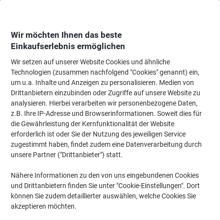
Skip
Skip
to
to
Content
Navigation
Wir möchten Ihnen das beste
Einkaufserlebnis ermöglichen
Wir setzen auf unserer Website Cookies und ähnliche
Startseite
Bürobedarf
Schreibtisch-Ausstattung
Notizbücher, Notizblöck
Technologien (zusammen nachfolgend "Cookies" genannt) ein,
um u.a. Inhalte und Anzeigen zu personalisieren. Medien von
Viking Klemmbrettmappe A4 PVC (Polyvinylchlorid)
Drittanbietern einzubinden oder Zugriffe auf unsere Website zu
Schwarz Hoch
analysieren. Hierbei verarbeiten wir personenbezogene Daten,
z.B. Ihre IP-Adresse und Browserinformationen. Soweit dies für
die Gewährleistung der Kernfunktionalität der Website
Marke:
Viking
Artikelnr.:
3227088
erforderlich ist oder Sie der Nutzung des jeweiligen Service
zugestimmt haben, findet zudem eine Datenverarbeitung durch
unsere Partner ("Drittanbieter") statt.
Eigen-
marke
Nähere Informationen zu den von uns eingebundenen Cookies
und Drittanbietern finden Sie unter "Cookie-Einstellungen". Dort
können Sie zudem detaillierter auswählen, welche Cookies Sie
akzeptieren möchten.