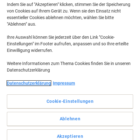
Indem Sie auf "Akzeptieren" klicken, stimmen Sie der Speicherung
von Cookies auf Ihrem Gerät zu. Wenn sie den Einsatz nicht
essentieller Cookies ablehnen möchten, wählen Sie bitte
"Ablehnen" aus.
Ihre Auswahl können Sie jederzeit über den Link "Cookie-
Einstellungen" im Footer aufrufen, anpassen und so Ihre erteilte
Einwilligung widerrufen.
Weitere Informationen zum Thema Cookies finden Sie in unseren
Datenschutzerklärung
Datenschutzerklärung
Impressum
Cookie-Einstellungen
Sparen Sie Geld, während Sie umweltbewusst drucken
Ablehnen
Entscheiden Sie sich für diese praktische Viking mit Brother LC-
3217BK kompatible Tintenpatrone, mit der Sie die Betriebskosten
Ihres Unternehmens optimieren und gleichzeitig hervorragende
Akzeptieren
Ergebnisse erzielen können.