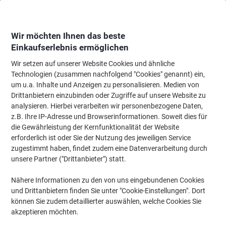
Skip
Skip
to
to
Content
Navigation
Wir möchten Ihnen das beste
Einkaufserlebnis ermöglichen
Wir setzen auf unserer Website Cookies und ähnliche
Startseite
Tinte & Toner
Tintenpatronen, Druckerpatronen, Druckerfarbbänd
Technologien (zusammen nachfolgend "Cookies" genannt) ein,
um u.a. Inhalte und Anzeigen zu personalisieren. Medien von
Viking LC-3217BK Kompatibel Brother Tintenpatrone
Drittanbietern einzubinden oder Zugriffe auf unsere Website zu
Schwarz
analysieren. Hierbei verarbeiten wir personenbezogene Daten,
z.B. Ihre IP-Adresse und Browserinformationen. Soweit dies für
die Gewährleistung der Kernfunktionalität der Website
Marke:
Viking
Artikelnr.:
1076052
erforderlich ist oder Sie der Nutzung des jeweiligen Service
zugestimmt haben, findet zudem eine Datenverarbeitung durch
unsere Partner ("Drittanbieter") statt.
Eigen-
marke
Nähere Informationen zu den von uns eingebundenen Cookies
und Drittanbietern finden Sie unter "Cookie-Einstellungen". Dort
Inkl.
können Sie zudem detaillierter auswählen, welche Cookies Sie
Geschenk
akzeptieren möchten.