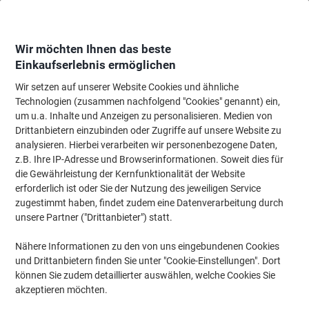
Skip
Skip
to
to
Content
Navigation
Wir möchten Ihnen das beste
Einkaufserlebnis ermöglichen
Wir setzen auf unserer Website Cookies und ähnliche
Startseite
Tinte & Toner
Tintenpatronen, Druckerpatronen, Druckerfarbbänd
Technologien (zusammen nachfolgend "Cookies" genannt) ein,
um u.a. Inhalte und Anzeigen zu personalisieren. Medien von
Viking 203X Kompatibel HP Tonerkartusche CF542X
Drittanbietern einzubinden oder Zugriffe auf unsere Website zu
Gelb
analysieren. Hierbei verarbeiten wir personenbezogene Daten,
z.B. Ihre IP-Adresse und Browserinformationen. Soweit dies für
die Gewährleistung der Kernfunktionalität der Website
Marke:
Viking
Artikelnr.:
1116752
erforderlich ist oder Sie der Nutzung des jeweiligen Service
zugestimmt haben, findet zudem eine Datenverarbeitung durch
unsere Partner ("Drittanbieter") statt.
Inkl.
Nähere Informationen zu den von uns eingebundenen Cookies
Geschenk
und Drittanbietern finden Sie unter "Cookie-Einstellungen". Dort
können Sie zudem detaillierter auswählen, welche Cookies Sie
akzeptieren möchten.