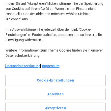
Indem Sie auf "Akzeptieren" klicken, stimmen Sie der Speicherung
von Cookies auf Ihrem Gerät zu. Wenn sie den Einsatz nicht
essentieller Cookies ablehnen möchten, wählen Sie bitte
"Ablehnen" aus.
Ihre Auswahl können Sie jederzeit über den Link "Cookie-
Einstellungen" im Footer aufrufen, anpassen und so Ihre erteilte
Einwilligung widerrufen.
Weitere Informationen zum Thema Cookies finden Sie in unseren
Datenschutzerklärung
Datenschutzerklärung
Impressum
Cookie-Einstellungen
Sparen Sie Geld, während Sie umweltbewusst drucken
Ablehnen
Diese wiederaufbereitete Viking Tonerkartusche Laserjet HP 203X
ist ideal für alle, die ihre Kosten verwalten und gleichzeitig die
gleiche Leistung wie das Original erhalten möchten.
Akzeptieren