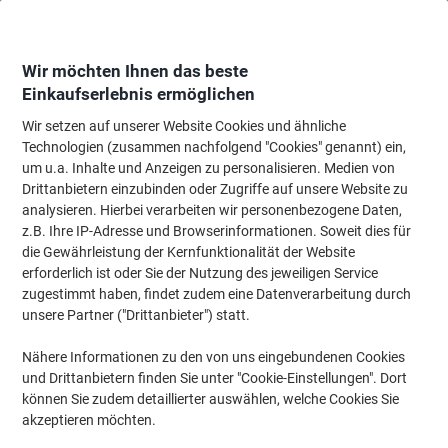
Skip
Skip
to
to
Content
Navigation
Wir möchten Ihnen das beste
Einkaufserlebnis ermöglichen
Wir setzen auf unserer Website Cookies und ähnliche
Startseite
Tinte & Toner
Tintenpatronen, Druckerpatronen, Druckerfarbbänd
Technologien (zusammen nachfolgend "Cookies" genannt) ein,
um u.a. Inhalte und Anzeigen zu personalisieren. Medien von
Viking 913A Kompatibel HP Tintenpatrone L0R95AE
Drittanbietern einzubinden oder Zugriffe auf unsere Website zu
Schwarz
analysieren. Hierbei verarbeiten wir personenbezogene Daten,
z.B. Ihre IP-Adresse und Browserinformationen. Soweit dies für
die Gewährleistung der Kernfunktionalität der Website
Marke:
Viking
Artikelnr.:
1082838
erforderlich ist oder Sie der Nutzung des jeweiligen Service
zugestimmt haben, findet zudem eine Datenverarbeitung durch
unsere Partner ("Drittanbieter") statt.
Eigen-
marke
Nähere Informationen zu den von uns eingebundenen Cookies
und Drittanbietern finden Sie unter "Cookie-Einstellungen". Dort
Inkl.
können Sie zudem detaillierter auswählen, welche Cookies Sie
Geschenk
akzeptieren möchten.