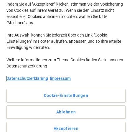
Indem Sie auf "Akzeptieren" klicken, stimmen Sie der Speicherung
von Cookies auf Ihrem Gerät zu. Wenn sie den Einsatz nicht
essentieller Cookies ablehnen möchten, wählen Sie bitte
"Ablehnen" aus.
Ihre Auswahl können Sie jederzeit über den Link "Cookie-
Einstellungen" im Footer aufrufen, anpassen und so Ihre erteilte
Einwilligung widerrufen.
Weitere Informationen zum Thema Cookies finden Sie in unseren
Datenschutzerklärung
Datenschutzerklärung
Impressum
Cookie-Einstellungen
Sparen Sie Geld, während Sie umweltbewusst drucken
Ablehnen
Entscheiden Sie sich für diese praktische, mit Viking kompatible
HP 913A-Tintenpatrone, mit der Sie die Betriebskosten Ihres
Unternehmens optimieren und gleichzeitig hervorragende
Akzeptieren
Ergebnisse erzielen können.