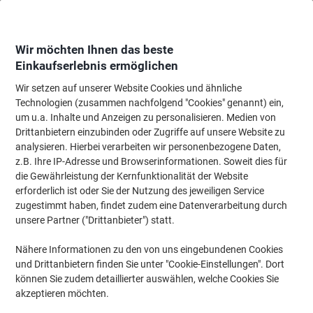
Skip
Skip
to
to
Content
Navigation
Wir möchten Ihnen das beste
Einkaufserlebnis ermöglichen
Wir setzen auf unserer Website Cookies und ähnliche
Startseite
Bürotechnik & Technologie
Computertechnik & Zubehör
Moni
Technologien (zusammen nachfolgend "Cookies" genannt) ein,
um u.a. Inhalte und Anzeigen zu personalisieren. Medien von
Viking Mit Schublade Monitorständer Höhenverstellbar
Drittanbietern einzubinden oder Zugriffe auf unsere Website zu
435 x 335 x 135 mm Schwarz
analysieren. Hierbei verarbeiten wir personenbezogene Daten,
z.B. Ihre IP-Adresse und Browserinformationen. Soweit dies für
die Gewährleistung der Kernfunktionalität der Website
Marke:
Viking
Artikelnr.:
2434454
erforderlich ist oder Sie der Nutzung des jeweiligen Service
zugestimmt haben, findet zudem eine Datenverarbeitung durch
unsere Partner ("Drittanbieter") statt.
Eigen-
marke
Nähere Informationen zu den von uns eingebundenen Cookies
und Drittanbietern finden Sie unter "Cookie-Einstellungen". Dort
können Sie zudem detaillierter auswählen, welche Cookies Sie
akzeptieren möchten.