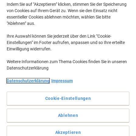
Indem Sie auf "Akzeptieren" klicken, stimmen Sie der Speicherung
von Cookies auf Ihrem Gerät zu. Wenn sie den Einsatz nicht
essentieller Cookies ablehnen möchten, wählen Sie bitte
"Ablehnen" aus.
Ihre Auswahl können Sie jederzeit über den Link "Cookie-
Einstellungen" im Footer aufrufen, anpassen und so Ihre erteilte
Einwilligung widerrufen.
Weitere Informationen zum Thema Cookies finden Sie in unseren
Datenschutzerklärung
Datenschutzerklärung
Impressum
Cookie-Einstellungen
Schonen Sie ihren Nacken für bessere Konzentration
Ablehnen
Geniessen Sie ihren Arbeitsalltag wieder und gönnen Sie ihrem
Nacken was gutes, mit diesem höhenverstellbaren
Monitorständer von Viking.
Akzeptieren