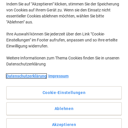
Indem Sie auf "Akzeptieren" klicken, stimmen Sie der Speicherung
von Cookies auf Ihrem Gerät zu. Wenn sie den Einsatz nicht
essentieller Cookies ablehnen möchten, wählen Sie bitte
"Ablehnen" aus.
Ihre Auswahl können Sie jederzeit über den Link "Cookie-
Einstellungen" im Footer aufrufen, anpassen und so Ihre erteilte
Einwilligung widerrufen.
Weitere Informationen zum Thema Cookies finden Sie in unseren
Datenschutzerklärung
Datenschutzerklärung
Impressum
Cookie-Einstellungen
Rollen Sie mit Leichtigkeit von A nach B mit Viking
Ablehnen
Haben Sie Probleme im Büro mit Ihrem Stuhl über den Teppich zu
rollen? Dann hat Viking mit dieser Stuhlunterlage die perfekte
Akzeptieren
Lösung für Sie – damit rollen Sie kinderleicht im Büro vom