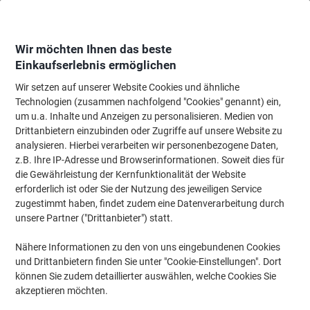
Skip
Skip
to
to
Content
Navigation
Wir möchten Ihnen das beste
Einkaufserlebnis ermöglichen
Wir setzen auf unserer Website Cookies und ähnliche
Startseite
Büromöbel
Büromöbel
Einrichtung
Stuhl- & Bodenmatten
Technologien (zusammen nachfolgend "Cookies" genannt) ein,
um u.a. Inhalte und Anzeigen zu personalisieren. Medien von
Viking Realspace Stuhlunterlage PC (Polykarbonat)
Drittanbietern einzubinden oder Zugriffe auf unsere Website zu
Premium Rechteckig Transparent 116 x 130 cm
analysieren. Hierbei verarbeiten wir personenbezogene Daten,
Weichböden
z.B. Ihre IP-Adresse und Browserinformationen. Soweit dies für
die Gewährleistung der Kernfunktionalität der Website
erforderlich ist oder Sie der Nutzung des jeweiligen Service
Marke:
Viking Realspace
Artikelnr.:
2791941
zugestimmt haben, findet zudem eine Datenverarbeitung durch
unsere Partner ("Drittanbieter") statt.
Nähere Informationen zu den von uns eingebundenen Cookies
Eigen-
marke
und Drittanbietern finden Sie unter "Cookie-Einstellungen". Dort
können Sie zudem detaillierter auswählen, welche Cookies Sie
akzeptieren möchten.