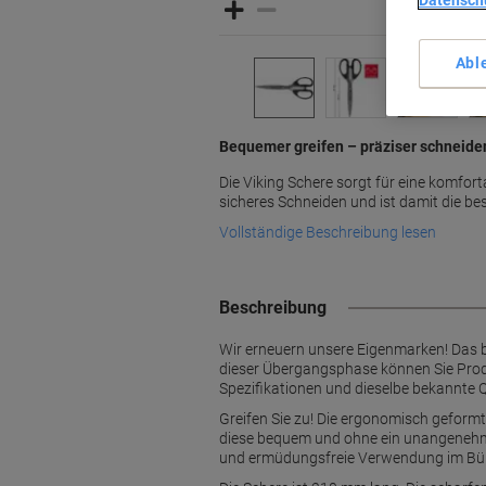
Datensch
Abl
Bequemer greifen – präziser schneide
Die Viking Schere sorgt für eine komfo
sicheres Schneiden und ist damit die bes
Vollständige Beschreibung lesen
Beschreibung
Wir erneuern unsere Eigenmarken! Das 
dieser Übergangsphase können Sie Produ
Spezifikationen und dieselbe bekannte Q
Greifen Sie zu! Die ergonomisch geformt
diese bequem und ohne ein unangenehme
und ermüdungsfreie Verwendung im Bü