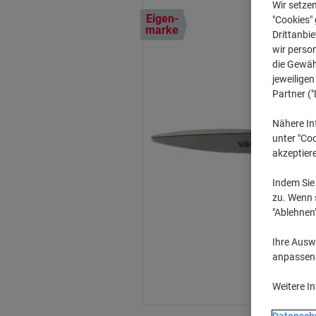
Wir setze
Eigen-
"Cookies" 
marke
Drittanbie
wir perso
die Gewähr
jeweilige
Partner ("
Nähere In
unter "Coo
akzeptier
Indem Sie 
zu. Wenn s
"Ablehnen
Ihre Auswa
anpassen u
Weitere I