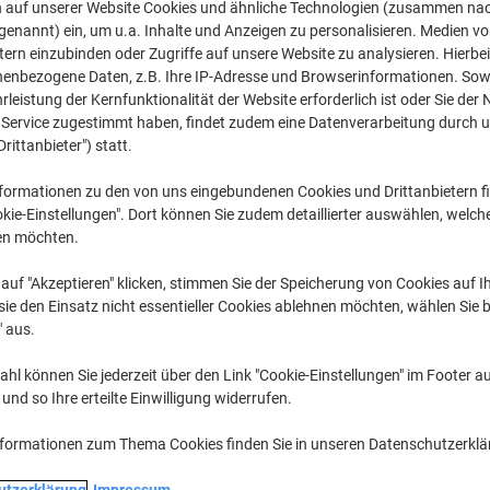
CHF 3.95
pro Stück
n auf unserer Website Cookies und ähnliche Technologien (zusammen na
Ab 5 Stück
genannt) ein, um u.a. Inhalte und Anzeigen zu personalisieren. Medien v
CHF 4.27 inkl. MwSt
tern einzubinden oder Zugriffe auf unsere Website zu analysieren. Hierbei
CHF 18.81 / m exkl. MwSt
nenbezogene Daten, z.B. Ihre IP-Adresse und Browserinformationen. Sowe
leistung der Kernfunktionalität der Website erforderlich ist oder Sie der
Menge
exkl. MwSt
n Service zugestimmt haben, findet zudem eine Datenverarbeitung durch 
Drittanbieter") statt.
Stück
1-2
CHF 4.55
formationen zu den von uns eingebundenen Cookies und Drittanbietern fi
Stück
3-4
CHF 4.25
-6
kie-Einstellungen". Dort können Sie zudem detaillierter auswählen, welch
en möchten.
Stück
5+
CHF 3.95
-1
auf "Akzeptieren" klicken, stimmen Sie der Speicherung von Cookies auf 
Aktuell verfügbar
Lieferung 2-3 We
ie den Einsatz nicht essentieller Cookies ablehnen möchten, wählen Sie b
" aus.
Menge
hl können Sie jederzeit über den Link "Cookie-Einstellungen" im Footer au
Zu einer Liste
nd so Ihre erteilte Einwilligung widerrufen.
Lieferinformationen
Payme
nformationen zum Thema Cookies finden Sie in unseren Datenschutzerkl