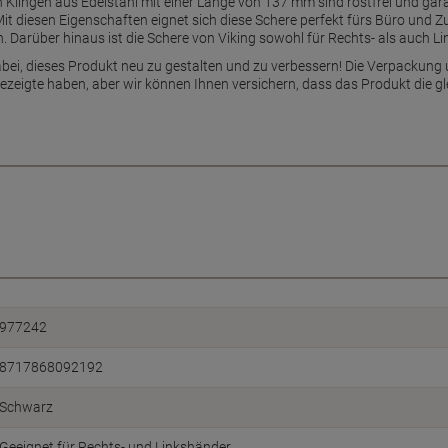
n Klingen aus Edelstahl mit einer Länge von 137 mm sind rostfrei und gar
Mit diesen Eigenschaften eignet sich diese Schere perfekt fürs Büro und 
n. Darüber hinaus ist die Schere von Viking sowohl für Rechts- als auch L
bei, dieses Produkt neu zu gestalten und zu verbessern! Die Verpackung 
gezeigte haben, aber wir können Ihnen versichern, dass das Produkt die gl
977242
8717868092192
Schwarz
Geeignet für Rechts- und Linkshänder