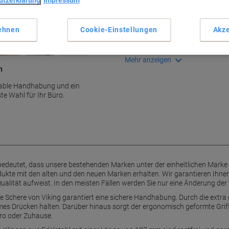
utzerklärung
Impressum
Haupteigenschaften
Ergonomisches Design für K
Extra grosse Griffe für besse
ehnen
Cookie-Einstellungen
Akze
210 mm Gesamtlänge
Edelstahlklingen für präzise
Mehr anzeigen
n
rtable Handhabung und ein
te Wahl für Ihr Büro.
bedeutet, dass unsere bestehenden Marken unter der einheitlichen Mark
kte mit den alten und den neuen Marken erhalten. Wir garantieren Ihnen
ualität aufweist. In den meisten Fällen werden Sie nur eine Änderung der
e Schere von Viking garantiert eine sichere Handhabung. Durch die extra 
s Drücken halten. Darüber hinaus sorgt der ergonomisch geformte Griff
ro oder Zuhause.