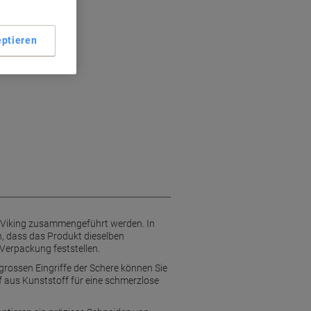
omfort
ren Halt
ptieren
s Schneiden
e Viking zusammengeführt werden. In
, dass das Produkt dieselben
 Verpackung feststellen.
grossen Eingriffe der Schere können Sie
 aus Kunststoff für eine schmerzlose