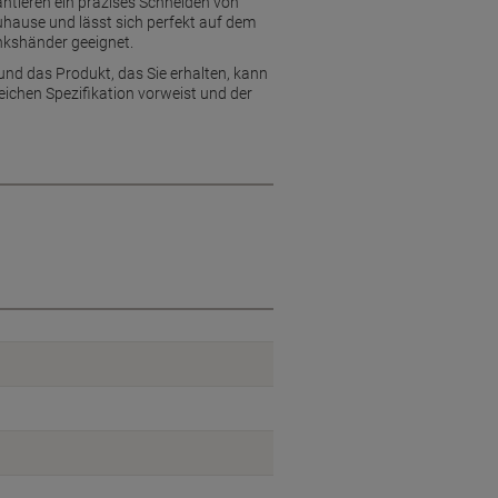
antieren ein präzises Schneiden von
Zuhause und lässt sich perfekt auf dem
inkshänder geeignet.
und das Produkt, das Sie erhalten, kann
eichen Spezifikation vorweist und der