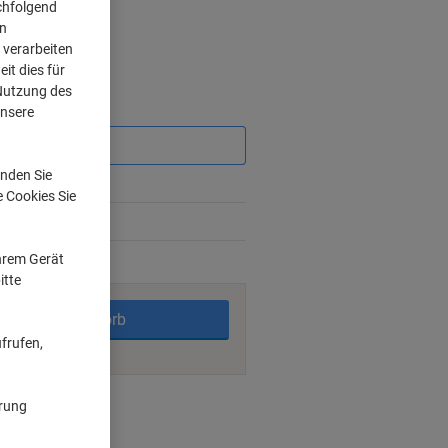
chfolgend
on
 verarbeiten
it dies für
 Nutzung des
Sie
unsere
sparen
nden Sie
%
e Cookies Sie
3%
Ihrem Gerät
rktage
itte
In den Warenkorb
frufen,
nt methods
ärung