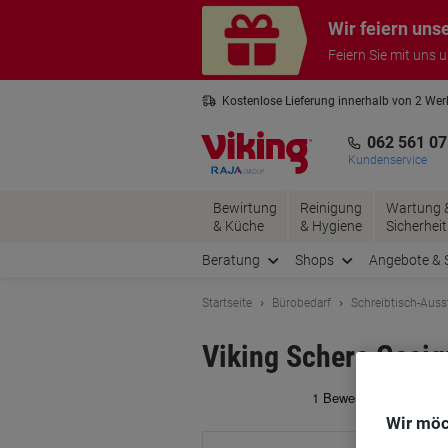
Skip
Skip
Wir feiern uns
to
to
Content
Navigation
Feiern Sie mit uns 
Kostenlose Lieferung innerhalb von 2 We
Kostenlose Rücksendung*
3 Jahre 
062 561 07
Kundenservice
Bewirtung
Reinigung
Wartung 
& Küche
& Hygiene
Sicherheit
Beratung
Shops
Angebote & 
Startseite
Bürobedarf
Schreibtisch-Auss
Viking Schere Geeig
Ma
Wir möc