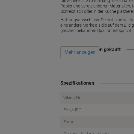
Die Schere ist 210 mm lang. Die scharfe
Papier und vergleichbaren Materialien. 
Schreibtisch oder in der Küche platziere
Haftungsausschluss: Derzeit sind wir da
eine andere Marke als die auf dem Bild 
gleichen bekannten Qualität entspricht.
Wird oft zusammen gekauft
Mehr anzeigen
Spezifikationen
Viking-Nr.
EAN/UPC
Farbe
Geeignet für Linkshänder