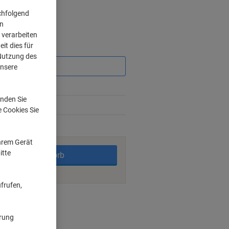
chfolgend
on
 verarbeiten
it dies für
Sie
sparen
 Nutzung des
unsere
6%
nden Sie
5%
e Cookies Sie
rktage
Ihrem Gerät
itte
In den Warenkorb
frufen,
nt methods
ärung