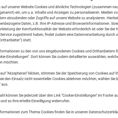
CHF 2.35
pro Pack
Ab 5 Pack
n auf unserer Website Cookies und ähnliche Technologien (zusammen na
CHF 2.54 inkl. MwSt
genannt) ein, um u.a. Inhalte und Anzeigen zu personalisieren. Medien v
tern einzubinden oder Zugriffe auf unsere Website zu analysieren. Hierbei
nenbezogene Daten, z.B. Ihre IP-Adresse und Browserinformationen. Sowe
Menge
exkl. MwSt
leistung der Kernfunktionalität der Website erforderlich ist oder Sie der
Pack
1-2
CHF 3.65
n Service zugestimmt haben, findet zudem eine Datenverarbeitung durch 
Drittanbieter") statt.
Pack
3-4
CHF 3.05
-1
formationen zu den von uns eingebundenen Cookies und Drittanbietern fi
Pack
5+
CHF 2.35
-3
kie-Einstellungen". Dort können Sie zudem detaillierter auswählen, welch
en möchten.
Aktuell verfügbar
Lieferung 2-3 We
auf "Akzeptieren" klicken, stimmen Sie der Speicherung von Cookies auf 
Menge
ie den Einsatz nicht essentieller Cookies ablehnen möchten, wählen Sie b
" aus.
Zu einer Liste
hl können Sie jederzeit über den Link "Cookie-Einstellungen" im Footer au
nd so Ihre erteilte Einwilligung widerrufen.
Lieferinformationen
Payme
nformationen zum Thema Cookies finden Sie in unseren Datenschutzerkl
Haupteigenschaften