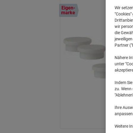
Eigen-
Wir setze
marke
"Cookies" 
Drittanbie
wir perso
die Gewähr
jeweilige
Partner ("
Nähere In
unter "Coo
akzeptier
Indem Sie 
zu. Wenn s
"Ablehnen
Ihre Auswa
anpassen u
Weitere I