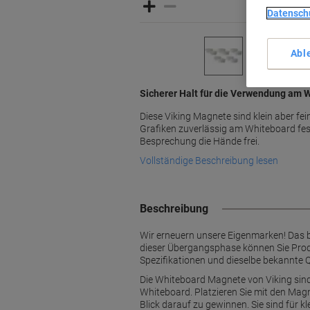
Datensch
Abl
Sicherer Halt für die Verwendung am 
Diese Viking Magnete sind klein aber fei
Grafiken zuverlässig am Whiteboard fes
Besprechung die Hände frei.
Vollständige Beschreibung lesen
Beschreibung
Wir erneuern unsere Eigenmarken! Das 
dieser Übergangsphase können Sie Produ
Spezifikationen und dieselbe bekannte Q
Die Whiteboard Magnete von Viking sind 
Whiteboard. Platzieren Sie mit den Magn
Blick darauf zu gewinnen. Sie sind für k