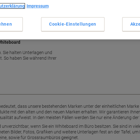
Starke Magnethaftung
utzerklärung
Impressum
Halteleistung bis zu 6 Blätter
Praktische Grösse 2x2 cm
Elegante weisse Farbe
ehnen
Cookie-Einstellungen
Akze
Mehr anzeigen
Whiteboard
n. Sie halten Unterlagen und
t. So haben Sie während Ihrer
bedeutet, dass unsere bestehenden Marken unter der einheitlichen Mark
kte mit den alten und den neuen Marken erhalten. Wir garantieren Ihnen
ualität aufweist. In den meisten Fällen werden Sie nur eine Änderung der
unverzichtbar, wenn Sie ein Whiteboard im Büro besitzen. Sie sind in viel
eten Bilder, Fotos, Grafiken und weitere Unterlagen fest an der Tafel, um
leine, sowie für Grossraumbüros geeignet.