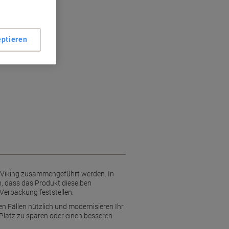
ptieren
e Viking zusammengeführt werden. In
, dass das Produkt dieselben
 Verpackung feststellen.
en Fällen nützlich und modernisieren Ihr
 Platz zu sparen oder einen besseren