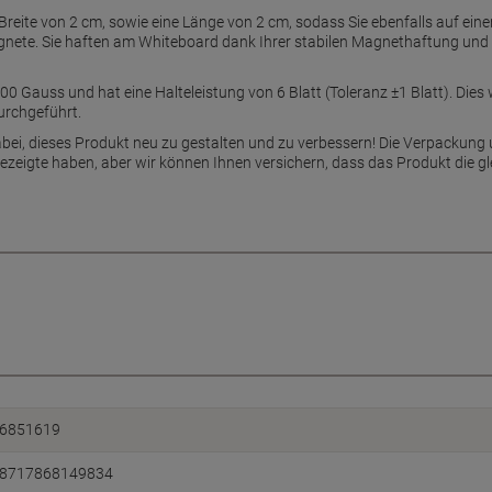
Breite von 2 cm, sowie eine Länge von 2 cm, sodass Sie ebenfalls auf e
gnete. Sie haften am Whiteboard dank Ihrer stabilen Magnethaftung und h
00 Gauss und hat eine Halteleistung von 6 Blatt (Toleranz ±1 Blatt). Die
urchgeführt.
bei, dieses Produkt neu zu gestalten und zu verbessern! Die Verpackung 
gezeigte haben, aber wir können Ihnen versichern, dass das Produkt die gl
6851619
8717868149834