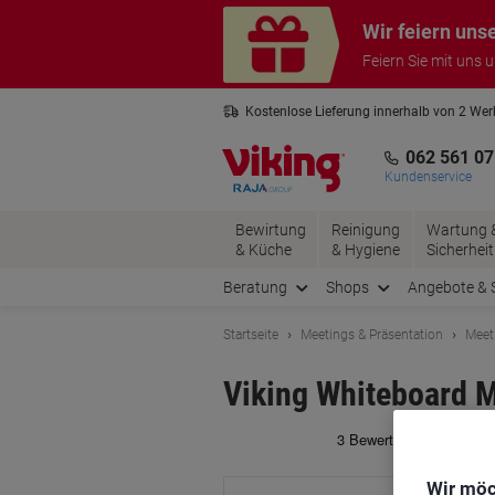
Skip
Skip
Wir feiern uns
to
to
Content
Navigation
Feiern Sie mit uns 
Kostenlose Lieferung innerhalb von 2 We
Kostenlose Rücksendung*
3 Jahre 
062 561 07
Kundenservice
Bewirtung
Reinigung
Wartung 
& Küche
& Hygiene
Sicherheit
Beratung
Shops
Angebote & 
Startseite
Meetings & Präsentation
Meet
Viking Whiteboard 
Ma
Wir möc