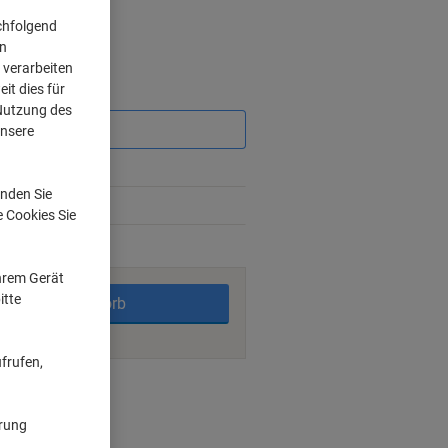
chfolgend
on
 verarbeiten
it dies für
Sie
sparen
 Nutzung des
unsere
%
nden Sie
1%
e Cookies Sie
rktage
Ihrem Gerät
itte
In den Warenkorb
frufen,
nt methods
ärung