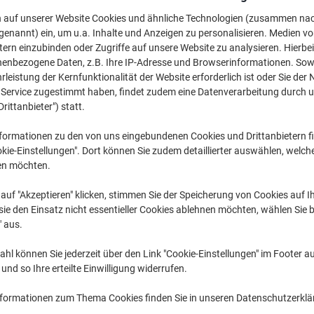
CHF 3.95
pro Pack
Ab 5 Pack
n auf unserer Website Cookies und ähnliche Technologien (zusammen na
CHF 4.27 inkl. MwSt
genannt) ein, um u.a. Inhalte und Anzeigen zu personalisieren. Medien v
tern einzubinden oder Zugriffe auf unsere Website zu analysieren. Hierbei
nenbezogene Daten, z.B. Ihre IP-Adresse und Browserinformationen. Sowe
Menge
exkl. MwSt
leistung der Kernfunktionalität der Website erforderlich ist oder Sie der
Pack
1-2
CHF 5.05
n Service zugestimmt haben, findet zudem eine Datenverarbeitung durch 
Drittanbieter") statt.
Pack
3-4
CHF 4.55
-9
formationen zu den von uns eingebundenen Cookies und Drittanbietern fi
Pack
5+
CHF 3.95
-2
kie-Einstellungen". Dort können Sie zudem detaillierter auswählen, welch
en möchten.
Aktuell verfügbar
Lieferung 2-3 We
auf "Akzeptieren" klicken, stimmen Sie der Speicherung von Cookies auf 
Menge
ie den Einsatz nicht essentieller Cookies ablehnen möchten, wählen Sie b
" aus.
Zu einer Liste
hl können Sie jederzeit über den Link "Cookie-Einstellungen" im Footer au
nd so Ihre erteilte Einwilligung widerrufen.
Lieferinformationen
Payme
nformationen zum Thema Cookies finden Sie in unseren Datenschutzerkl
Haupteigenschaften