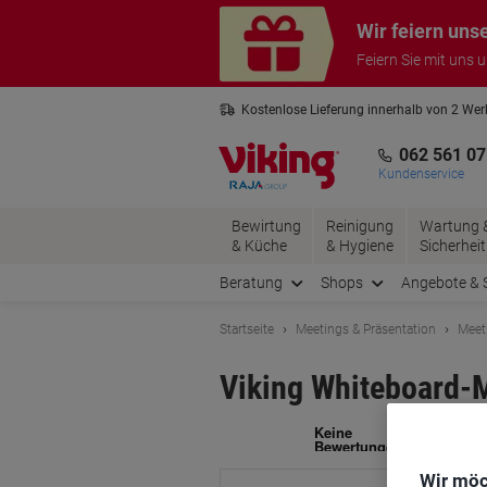
Skip
Skip
Wir feiern uns
to
to
Content
Navigation
Feiern Sie mit uns 
Kostenlose Lieferung innerhalb von 2 We
Kostenlose Rücksendung*
3 Jahre 
062 561 07
Kundenservice
Bewirtung
Reinigung
Wartung 
& Küche
& Hygiene
Sicherheit
Beratung
Shops
Angebote & 
Startseite
Meetings & Präsentation
Meet
Viking Whiteboard-M
Ma
Wir möc