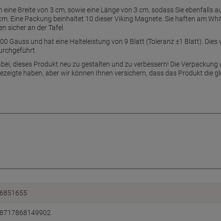
 eine Breite von 3 cm, sowie eine Länge von 3 cm, sodass Sie ebenfalls 
cm. Eine Packung beinhaltet 10 dieser Viking Magnete. Sie haften am Whit
 sicher an der Tafel.
00 Gauss und hat eine Halteleistung von 9 Blatt (Toleranz ±1 Blatt). Die
urchgeführt.
bei, dieses Produkt neu zu gestalten und zu verbessern! Die Verpackung 
gezeigte haben, aber wir können Ihnen versichern, dass das Produkt die gl
6851655
8717868149902