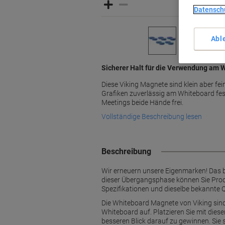
Datensch
Abl
Sicherer Halt für die Verwendung am 
Diese Viking Magnete sind klein aber fei
Grafiken zuverlässig am Whiteboard fes
Meetings beide Hände frei.
Vollständige Beschreibung lesen
Beschreibung
Wir erneuern unsere Eigenmarken! Das 
dieser Übergangsphase können Sie Produ
Spezifikationen und dieselbe bekannte Q
Die Whiteboard Magnete von Viking sind u
Whiteboard auf. Platzieren Sie mit diese
besseren Blick darauf zu gewinnen. Sie 