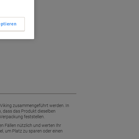
ptieren
e Viking zusammengeführt werden. In
, dass das Produkt dieselben
 Verpackung feststellen.
en Fällen nützlich und werten Ihr
el, um Platz zu sparen oder einen