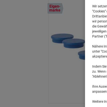
Eigen-
Wir setze
marke
"Cookies" 
Drittanbie
wir perso
die Gewähr
jeweilige
Partner ("
Nähere In
unter "Coo
akzeptier
Indem Sie 
zu. Wenn s
"Ablehnen
Ihre Auswa
anpassen u
Weitere I