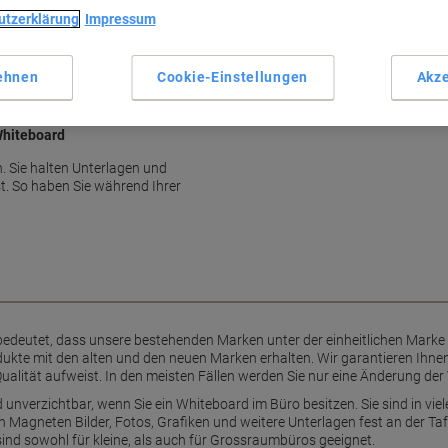
Starke Magnethaftung
utzerklärung
Impressum
Halteleistung bis 9 Blatt
Ideal für Whiteboards
30 mm Durchmesser
ehnen
Cookie-Einstellungen
Akze
Mehr anzeigen
Whiteboard
n. Sie halten Unterlagen und
t. So haben Sie während Ihrer
bedeutet, dass unsere bestehenden Marken unter der einheitlichen Mark
kte mit den alten und den neuen Marken erhalten. Wir garantieren Ihnen
ualität aufweist. In den meisten Fällen werden Sie nur eine Änderung der
nverzichtbar, wenn Sie ein Whiteboard im Büro besitzen. Sie sind in viel
n Magneten Bilder, Fotos, Grafiken und weitere Unterlagen fest an der Taf
sind sowohl für kleine, als auch für Grossraumbüros geeignet.