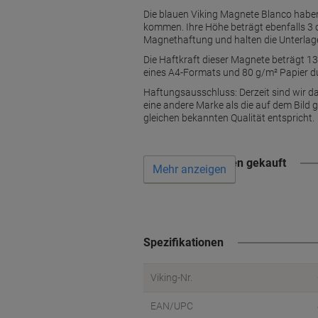
Die blauen Viking Magnete Blanco haben
kommen. Ihre Höhe beträgt ebenfalls 3 
Magnethaftung und halten die Unterlagen
Die Haftkraft dieser Magnete beträgt 13
eines A4-Formats und 80 g/m² Papier d
Haftungsausschluss: Derzeit sind wir da
eine andere Marke als die auf dem Bild 
gleichen bekannten Qualität entspricht.
Wird oft zusammen gekauft
Mehr anzeigen
Spezifikationen
Viking-Nr.
EAN/UPC