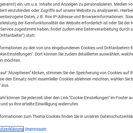
CHF 3.35
pro Stück
genannt) ein, um u.a. Inhalte und Anzeigen zu personalisieren. Medien v
Ab 3 Stück
tern einzubinden oder Zugriffe auf unsere Website zu analysieren. Hierbei
CHF 3.62 inkl. MwSt
nenbezogene Daten, z.B. Ihre IP-Adresse und Browserinformationen. Sowe
leistung der Kernfunktionalität der Website erforderlich ist oder Sie der
Menge
exkl. MwSt
n Service zugestimmt haben, findet zudem eine Datenverarbeitung durch 
Drittanbieter") statt.
Stück
1
CHF 3.85
formationen zu den von uns eingebundenen Cookies und Drittanbietern fi
Stück
2
CHF 3.65
-5
kie-Einstellungen". Dort können Sie zudem detaillierter auswählen, welch
en möchten.
Stück
3+
CHF 3.35
-1
auf "Akzeptieren" klicken, stimmen Sie der Speicherung von Cookies auf 
Aktuell verfügbar
Lieferung 2-3 We
ie den Einsatz nicht essentieller Cookies ablehnen möchten, wählen Sie b
" aus.
Menge
hl können Sie jederzeit über den Link "Cookie-Einstellungen" im Footer au
Zu einer Liste
nd so Ihre erteilte Einwilligung widerrufen.
Lieferinformationen
Payme
nformationen zum Thema Cookies finden Sie in unseren Datenschutzerkl
utzerklärung
Impressum