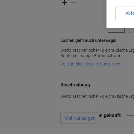
Abl
Lochen geht auch unterwegs!
Wedo Taschenlocher - die praktische Er
Konferenzmappe. Farbe: schwarz.
Vollständige Beschreibung lesen
Beschreibung
Wedo Taschenlocher - die praktische E
Wird oft zusammen gekauft
Mehr anzeigen