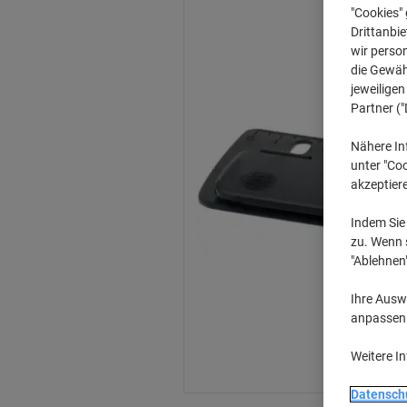
"Cookies" 
Drittanbie
wir perso
die Gewähr
jeweilige
Partner ("
Nähere In
unter "Coo
akzeptier
Indem Sie 
zu. Wenn s
"Ablehnen
Ihre Auswa
anpassen u
Weitere I
Datensch