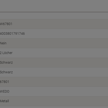
W67801
4003801791746
Nein
2 Löcher
Schwarz
Schwarz
67801
WEDO
Metall