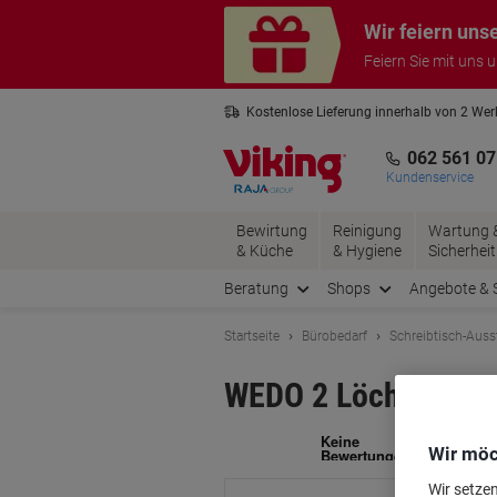
Skip
Skip
Wir feiern uns
to
to
Content
Navigation
Feiern Sie mit uns 
Kostenlose Lieferung innerhalb von 2 We
Kostenlose Rücksendung*
3 Jahre 
062 561 07
Kundenservice
Bewirtung
Reinigung
Wartung 
& Küche
& Hygiene
Sicherheit
Beratung
Shops
Angebote & 
Startseite
Bürobedarf
Schreibtisch-Auss
WEDO 2 Löcher Tasch
Ma
Wir möc
Wir setze