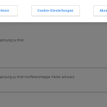
ehnen
Cookie-Einstellungen
Akze
gänzung zu Ihrer
rgänzung zu Ihrer Konferenzmappe. Farbe: schwarz.