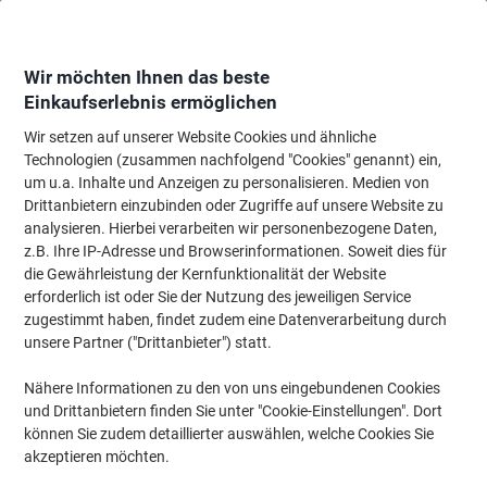
Skip
Skip
to
to
Content
Navigation
Wir möchten Ihnen das beste
Einkaufserlebnis ermöglichen
Wir setzen auf unserer Website Cookies und ähnliche
Startseite
Bürobedarf
Schreibtisch-Ausstattung
Stempel
Personalisi
Technologien (zusammen nachfolgend "Cookies" genannt) ein,
um u.a. Inhalte und Anzeigen zu personalisieren. Medien von
Personalisierter Stempel
(2)
Drittanbietern einzubinden oder Zugriffe auf unsere Website zu
analysieren. Hierbei verarbeiten wir personenbezogene Daten,
z.B. Ihre IP-Adresse und Browserinformationen. Soweit dies für
Filtern nach
die Gewährleistung der Kernfunktionalität der Website
erforderlich ist oder Sie der Nutzung des jeweiligen Service
zugestimmt haben, findet zudem eine Datenverarbeitung durch
unsere Partner ("Drittanbieter") statt.
Trodat Personalisierter Stempel Printy
4915 Schwarz 2,5 x 7 cm
Nähere Informationen zu den von uns eingebundenen Cookies
und Drittanbietern finden Sie unter "Cookie-Einstellungen". Dort
Nur
können Sie zudem detaillierter auswählen, welche Cookies Sie
CHF 59.95
pro Stück
akzeptieren möchten.
CHF 64.81 inkl. MwSt