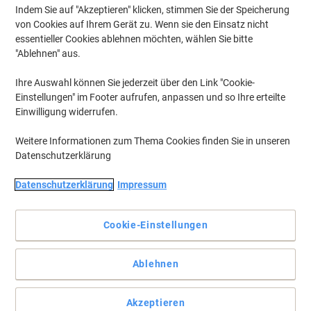
Versand durch Lieferanten
Indem Sie auf "Akzeptieren" klicken, stimmen Sie der Speicherung
von Cookies auf Ihrem Gerät zu. Wenn sie den Einsatz nicht
Menge
essentieller Cookies ablehnen möchten, wählen Sie bitte
"Ablehnen" aus.
Trodat Personalisierter Vorgefärbter
Ihre Auswahl können Sie jederzeit über den Link "Cookie-
Stempel 5208 Grau 6,8 x 4,7 cm
Einstellungen" im Footer aufrufen, anpassen und so Ihre erteilte
Einwilligung widerrufen.
Mehr Kaufen,
Mehr Sparen
CHF 284.95
pro Stück
Ab 3 Stück
Weitere Informationen zum Thema Cookies finden Sie in unseren
CHF 308.03 inkl. MwSt
Datenschutzerklärung
Aktuell verfügbar
Lieferung 2-3 Werktage
Menge
Datenschutzerklärung
Impressum
Cookie-Einstellungen
Vorherige
Nächste
1
Seite
Seite
Ablehnen
Akzeptieren