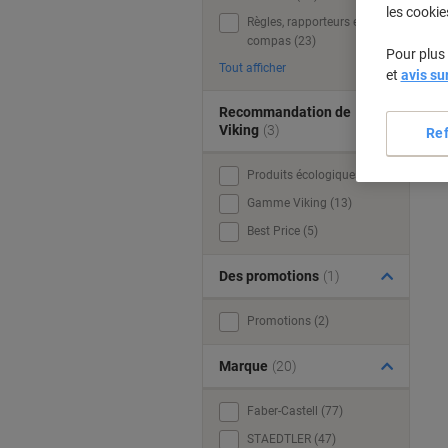
les cookie
Règles, rapporteurs et
compas (23)
Pour plus 
Tout afficher
et
avis su
Recommandation de
Viking
(3)
Re
Produits écologiques (55)
Gamme Viking (13)
Best Price (5)
Des promotions
(1)
Promotions (2)
Marque
(20)
Faber-Castell (77)
STAEDTLER (47)