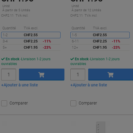
Unité
Unité
À partir de 5 Unités
À partir de 12 Unités
CHF2.11 TVA incl.
CHF2.11 TVA incl.
Économies
É
Quantité
TVA excl.
Quantité
TVA excl.
1-2
CHF2.55
1-5
CHF2.55
3-4
CHF2.25
-11%
6-11
CHF2.25
-11%
5+
CHF1.95
-23%
12+
CHF1.95
-23%
En stock
Livraison 1-2 jours
En stock
Livraison 1-2 jours
ouvrables
ouvrables
Quantité
Quantité
Ajouter à une liste
Ajouter à une liste
Ajouter au panier
Ajouter au panier
Comparer
Comparer