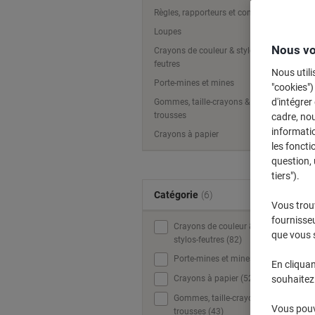
Règles, rapporteurs et compas
Loupes
Nous vo
Crayons de couleur & stylos-
feutres
Nous utili
Porte-mines et mines
"cookies")
d'intégrer
Gommes, taille-crayons &
trousses
cadre, no
informatio
Crayons à papier
les foncti
question, 
tiers").
Catégorie
(6)
Vous trou
fournisseu
Crayons de couleur &
que vous 
stylos-feutres (82)
Porte-mines et mines (57)
En cliquan
Crayons à papier (52)
souhaitez 
Gommes, taille-crayons &
Vous pouve
trousses (43)