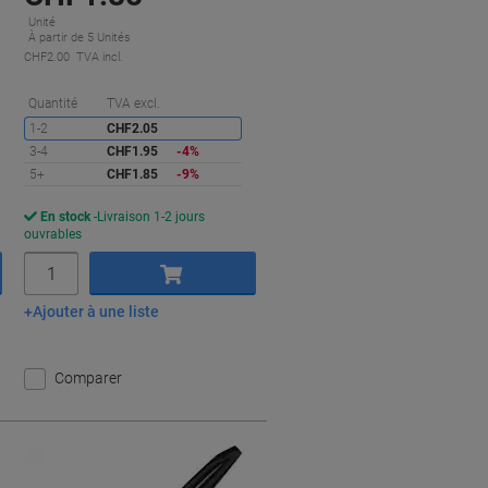
Unité
À partir de 5 Unités
CHF2.00 TVA incl.
conomies
Économies
Quantité
TVA excl.
1-2
CHF2.05
3-4
CHF1.95
-4%
5+
CHF1.85
-9%
En stock
Livraison 1-2 jours
ouvrables
Quantité
Ajouter à une liste
Ajouter au panier
Comparer