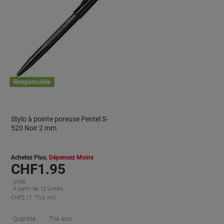
Responsable
Stylo à pointe poreuse Pentel S-
520 Noir 2 mm
Achetez Plus,
Dépensez Moins
CHF1.95
Unité
À partir de 12 Unités
CHF2.11 TVA incl.
conomies
Économies
Quantité
TVA excl.