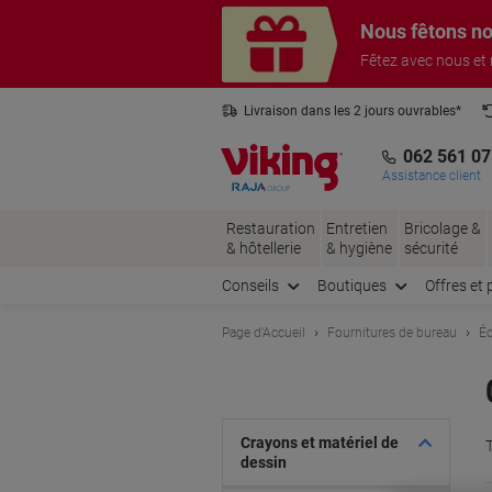
Passer
Passer
Nous fêtons no
au
à
contenu
la
Fêtez avec nous et
navigation
Livraison dans les 2 jours ouvrables*
3 ans de garantie sur tous les produits
062 561 07
Assistance client
Restauration
Entretien
Bricolage &
& hôtellerie
& hygiène
sécurité
Conseils
Boutiques
Offres et 
Page d'Accueil
Fournitures de bureau
Éc
Crayons et matériel de
T
dessin