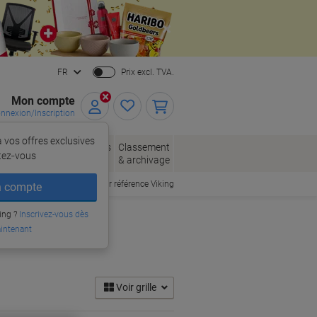
Close
FR
Prix excl. TVA.
Mon compte
nnexion/Inscription
 vos offres exclusives
, enveloppes
Fournitures
Classement
tez‑vous
allage
de bureau
& archivage
Commander par référence Viking
 compte
ing ?
Inscrivez-vous dès
intenant
Voir grille