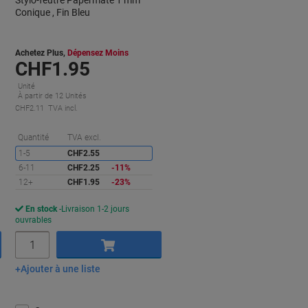
Stylo-feutre Papermate 1 mm
Conique , Fin Bleu
Achetez Plus,
Dépensez Moins
CHF1.95
Unité
À partir de 12 Unités
CHF2.11 TVA incl.
conomies
Économies
Quantité
TVA excl.
1-5
CHF2.55
6-11
CHF2.25
-11%
12+
CHF1.95
-23%
En stock
Livraison 1-2 jours
ouvrables
Quantité
Ajouter à une liste
Ajouter au panier