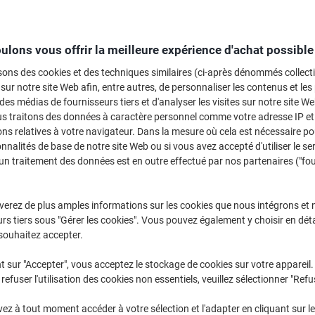
ulons vous offrir la meilleure expérience d'achat possible
sons des cookies et des techniques similaires (ci-après dénommés collec
 sur notre site Web afin, entre autres, de personnaliser les contenus et les p
Crayons à papier ›
Règles, rapporteurs
Porte-mines 
 des médias de fournisseurs tiers et d'analyser les visites sur notre site W
et compas ›
mines ›
us traitons des données à caractère personnel comme votre adresse IP et 
ns relatives à votre navigateur. Dans la mesure où cela est nécessaire po
onnalités de base de notre site Web ou si vous avez accepté d'utiliser le se
un traitement des données est en outre effectué par nos partenaires ("fo
verez de plus amples informations sur les cookies que nous intégrons et 
rs tiers sous "Gérer les cookies". Vous pouvez également y choisir en déta
souhaitez accepter.
t sur "Accepter", vous acceptez le stockage de cookies sur votre appareil.
refuser l'utilisation des cookies non essentiels, veuillez sélectionner "Refu
z à tout moment accéder à votre sélection et l'adapter en cliquant sur le 