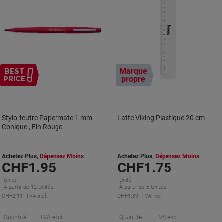
Marque
BEST
PRICE
propre
Stylo-feutre Papermate 1 mm
Latte Viking Plastique 20 cm
Conique , Fin Rouge
Achetez Plus,
Dépensez Moins
Achetez Plus,
Dépensez Moins
CHF1.95
CHF1.75
Unité
Unité
À partir de 12 Unités
À partir de 5 Unités
CHF2.11 TVA incl.
CHF1.89 TVA incl.
Économies
É
Quantité
TVA excl.
Quantité
TVA excl.