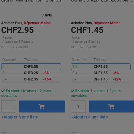
Crayon Viking HB HBP 12 Unités
Gomme STAEDTLER 52653 Blanc
Achetez Plus,
Dépensez Moins
Achetez Plus,
Dépensez Moins
CHF2.95
CHF1.45
Paquet
Unité
À partir de 3 Paquets
À partir de 5 Unités
CHF3.19 TVA incl.
CHF1.57 TVA incl.
Économies
É
Quantité
TVA excl.
Quantité
TVA excl.
1
CHF3.55
1-2
CHF1.65
2
CHF3.25
-8%
3-4
CHF1.55
-6%
3+
CHF2.95
-16%
5+
CHF1.45
-12%
En stock
Livraison 1-2 jours
En stock
Livraison 1-2 jours
ouvrables
ouvrables
Quantité
Quantité
Ajouter à une liste
Ajouter à une liste
Ajouter au panier
Ajouter au panier