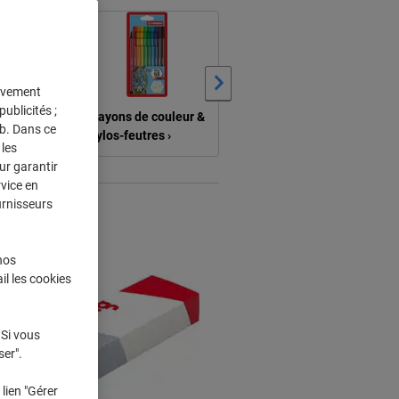
›
tivement
ublicités ;
et
Crayons de couleur &
Gommes, taille-
eb. Dans ce
stylos-feutres ›
crayons & trousses ›
les
ur garantir
rvice en
urnisseurs
nos
il les cookies
 Si vous
ser".
lien "Gérer