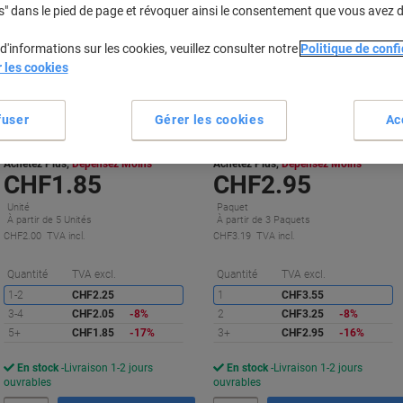
Marque
s" dans le pied de page et révoquer ainsi le consentement que vous avez 
propre
d'informations sur les cookies, veuillez consulter notre
Politique de confi
r les cookies
Latte Viking Plastique 30 cm
Crayon Caran d'Ache HB 10 mm
Gris 4 unités
fuser
Gérer les cookies
Ac
Achetez Plus,
Dépensez Moins
Achetez Plus,
Dépensez Moins
CHF1.85
CHF2.95
Unité
Paquet
À partir de 5 Unités
À partir de 3 Paquets
CHF2.00 TVA incl.
CHF3.19 TVA incl.
Économies
É
Quantité
TVA excl.
Quantité
TVA excl.
1-2
CHF2.25
1
CHF3.55
3-4
CHF2.05
-8%
2
CHF3.25
-8%
5+
CHF1.85
-17%
3+
CHF2.95
-16%
En stock
Livraison 1-2 jours
En stock
Livraison 1-2 jours
ouvrables
ouvrables