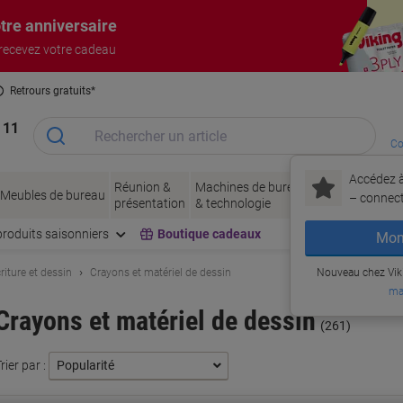
tre anniversaire
 recevez votre cadeau
Retrours gratuits*
 11
Co
Accédez à
Réunion &
Machines de bureau
Encres
Papier
Meubles de bureau
– connec
présentation
& technologie
& toner
& emb
produits saisonniers
Boutique cadeaux
Mon
riture et dessin
Crayons et matériel de dessin
Nouveau chez Vik
ma
Crayons et matériel de dessin
(261)
rier par :