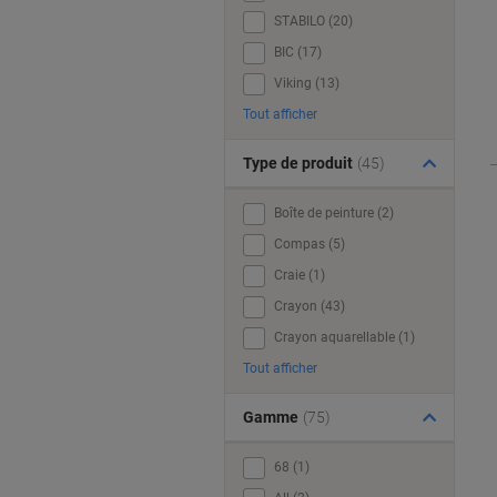
STABILO (20)
BIC (17)
Viking (13)
Tout afficher
Type de produit
(45)
Boîte de peinture (2)
Compas (5)
Craie (1)
Crayon (43)
Crayon aquarellable (1)
Tout afficher
Gamme
(75)
68 (1)