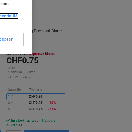
BEST
donné.
PRICE
dentialité
Gomme Viking Duoplast Blanc
cepter
Achetez Plus,
Dépensez Moins
CHF0.75
Unité
À partir de 5 Unités
CHF0.81 TVA incl.
conomies
Économies
Quantité
TVA excl.
1-2
CHF0.95
3-4
CHF0.85
-10%
5+
CHF0.75
-21%
En stock
Livraison 1-2 jours
ouvrables