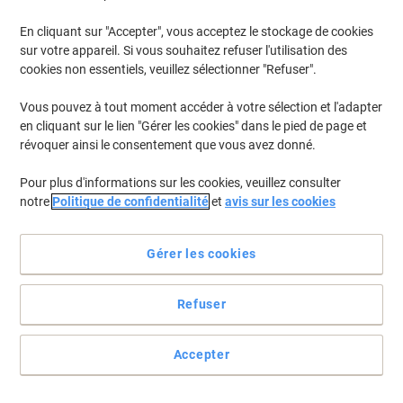
Achetez Plus,
Dépensez Moins
En cliquant sur "Accepter", vous acceptez le stockage de cookies
CHF2.55
Paquet
sur votre appareil. Si vous souhaitez refuser l'utilisation des
À partir de 6 Paquets
cookies non essentiels, veuillez sélectionner "Refuser".
CHF2.62 TVA incl.
CHF78.46 / kg TVA excl.
En stock
Livraison 2-3 jours ouvrables
Vous pouvez à tout moment accéder à votre sélection et l'adapter
en cliquant sur le lien "Gérer les cookies" dans le pied de page et
Quantité
révoquer ainsi le consentement que vous avez donné.
Pour plus d'informations sur les cookies, veuillez consulter
Thé vert Lipton FGS Orient 25 Unités de
notre
Politique de confidentialité
et
avis sur les cookies
1,3 g
Achetez Plus,
Dépensez Moins
Gérer les cookies
CHF2.55
Paquet
À partir de 6 Paquets
CHF2.62 TVA incl.
Refuser
CHF78.46 / kg TVA excl.
En stock
Livraison 2-3 jours ouvrables
Quantité
Accepter