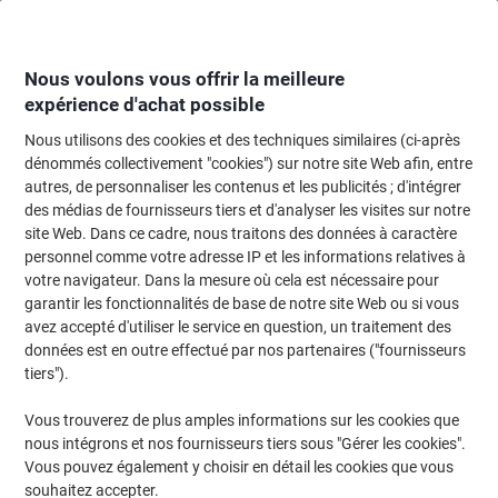
Passer
Passer
au
à
contenu
la
navigation
Nous voulons vous offrir la meilleure
expérience d'achat possible
Nous utilisons des cookies et des techniques similaires (ci-après
Page d'Accueil
Restauration & hôtellerie
Restauration et cuisine
Thé
dénommés collectivement "cookies") sur notre site Web afin, entre
autres, de personnaliser les contenus et les publicités ; d'intégrer
Thés verts
(11)
des médias de fournisseurs tiers et d'analyser les visites sur notre
site Web. Dans ce cadre, nous traitons des données à caractère
personnel comme votre adresse IP et les informations relatives à
Filtrer par
votre navigateur. Dans la mesure où cela est nécessaire pour
Découvrez notre sélection de thés verts professionnels, conçue
garantir les fonctionnalités de base de notre site Web ou si vous
pour répondre aux besoins de la restauration en Suisse. Notre
gamme variée propose des options biologiques, certifiées
avez accepté d'utiliser le service en question, un traitement des
Fairtrade, et des saveurs allant de la menthe aux agrumes, pour
données est en outre effectué par nos partenaires ("fournisseurs
satisfaire tous les goûts. Explorez nos offres pour trouver le thé
tiers").
vert idéal qui enrichira votre carte de boissons.
Vous trouverez de plus amples informations sur les cookies que
nous intégrons et nos fournisseurs tiers sous "Gérer les cookies".
Thé vert Lipton FGS Agrumes 25 Unités
Vous pouvez également y choisir en détail les cookies que vous
de 1,3 g
souhaitez accepter.