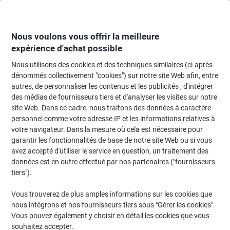
Passer
Passer
au
à
contenu
la
navigation
Nous voulons vous offrir la meilleure
expérience d'achat possible
Nous utilisons des cookies et des techniques similaires (ci-après
Page d'Accueil
Machines de bureau & technologie
Informatique et accesso
dénommés collectivement "cookies") sur notre site Web afin, entre
autres, de personnaliser les contenus et les publicités ; d'intégrer
Sacs pour ordinateur portable et mallettes
(143)
des médias de fournisseurs tiers et d'analyser les visites sur notre
Choisir une sous-catégorie
site Web. Dans ce cadre, nous traitons des données à caractère
personnel comme votre adresse IP et les informations relatives à
Filtrer par
votre navigateur. Dans la mesure où cela est nécessaire pour
garantir les fonctionnalités de base de notre site Web ou si vous
avez accepté d'utiliser le service en question, un traitement des
›
données est en outre effectué par nos partenaires ("fournisseurs
tiers").
Sacs pour ordinateur
Sacs à dos pour ordinateur
Vous trouverez de plus amples informations sur les cookies que
portable ›
portable ›
nous intégrons et nos fournisseurs tiers sous "Gérer les cookies".
Vous pouvez également y choisir en détail les cookies que vous
souhaitez accepter.