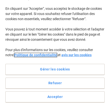
En cliquant sur "Accepter", vous acceptez le stockage de cookies
sur votre appareil. Si vous souhaitez refuser l'utilisation des
cookies non essentiels, veuillez sélectionner "Refuser".
BEST PRICE
Fourre-tout de voyage LIGHTPAK
Vous pouvez à tout moment accéder à votre sélection et l'adapter
Noir46108
en cliquant sur le lien "Gérer les cookies" dans le pied de page et
révoquer ainsi le consentement que vous avez donné.
Achetez Plus,
Dépensez Moins
CHF129.95
Unité
Pour plus d'informations sur les cookies, veuillez consulter
À partir de 3 Unités
CHF140.48 TVA incl.
notre
Politique de confidentialité
et
avis sur les cookies
En stock
Livraison 2-3 jours ouvrables
Quantité
Gérer les cookies
Refuser
Sac pour ordinateur portable Samsonite
SA2099 Cuir, nylon, PL (Polyester) Noir
17,3" 46 x 23,5 x 33 cm
Accepter
Achetez Plus,
Dépensez Moins
CHF184.95
Unité