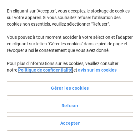
En cliquant sur "Accepter", vous acceptez le stockage de cookies
sur votre appareil. Si vous souhaitez refuser l'utilisation des
cookies non essentiels, veuillez sélectionner "Refuser".
Enregistreur vocal numérique Philips
DVT2015 Argenté, noir 8 Go
Vous pouvez à tout moment accéder à votre sélection et l'adapter
en cliquant sur le lien "Gérer les cookies" dans le pied de page et
Achetez Plus,
Dépensez Moins
révoquer ainsi le consentement que vous avez donné.
CHF61.95
Unité
À partir de 3 Unités
CHF66.97 TVA incl.
Pour plus d'informations sur les cookies, veuillez consulter
En stock
Livraison 1-2 jours ouvrables
notre
Politique de confidentialité
et
avis sur les cookies
Quantité
Gérer les cookies
BEST PRICE
Refuser
Mini Cassette Philips LFH0005 Rouge
Achetez Plus,
Dépensez Moins
Accepter
CHF14.45
Unité
À partir de 3 Unités
CHF15.62 TVA incl.