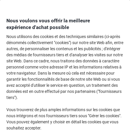
Passer
Passer
au
à
contenu
la
navigation
Nous voulons vous offrir la meilleure
expérience d'achat possible
Nous utilisons des cookies et des techniques similaires (ci-après
Page d'Accueil
Machines de bureau & technologie
Machines de bureau et a
dénommés collectivement "cookies") sur notre site Web afin, entre
autres, de personnaliser les contenus et les publicités ; d'intégrer
Accessoires pour imprimantes
(10)
des médias de fournisseurs tiers et d'analyser les visites sur notre
Choisir une sous-catégorie
site Web. Dans ce cadre, nous traitons des données à caractère
personnel comme votre adresse IP et les informations relatives à
Filtrer par
votre navigateur. Dans la mesure où cela est nécessaire pour
garantir les fonctionnalités de base de notre site Web ou si vous
avez accepté d'utiliser le service en question, un traitement des
›
données est en outre effectué par nos partenaires ("fournisseurs
tiers").
Dictaphones ›
Casque ›
Vous trouverez de plus amples informations sur les cookies que
nous intégrons et nos fournisseurs tiers sous "Gérer les cookies".
Vous pouvez également y choisir en détail les cookies que vous
souhaitez accepter.