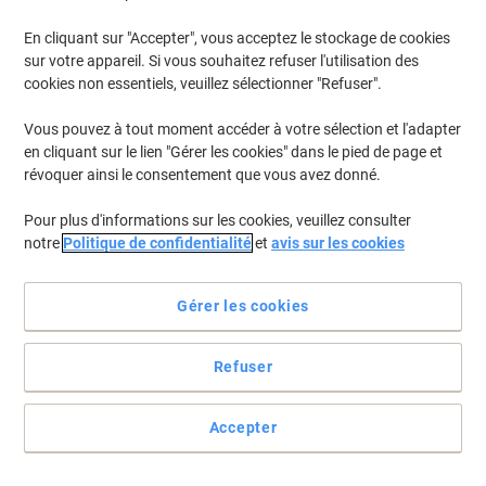
CHF30.75 TVA incl.
En stock
Livraison 2-3 jours ouvrables
En cliquant sur "Accepter", vous acceptez le stockage de cookies
Quantité
sur votre appareil. Si vous souhaitez refuser l'utilisation des
cookies non essentiels, veuillez sélectionner "Refuser".
Vous pouvez à tout moment accéder à votre sélection et l'adapter
Étiquettes d'affranchissement Franking
en cliquant sur le lien "Gérer les cookies" dans le pied de page et
AVERY Zweckform 3441 Blanc 128 x 38
mm 250 Feuilles de 2 Étiquettes
révoquer ainsi le consentement que vous avez donné.
Pour plus d'informations sur les cookies, veuillez consulter
Achetez Plus,
Dépensez Moins
notre
Politique de confidentialité
CHF27.85
et
avis sur les cookies
Paquet
À partir de 3 Paquets
CHF30.11 TVA incl.
En stock
Livraison 2-3 jours ouvrables
Gérer les cookies
Quantité
Refuser
Étiquettes d'affranchissement AVERY
Zweckform 3441 Blanc 138 x 48 mm
Accepter
250 Feuilles de 2 Étiquettes