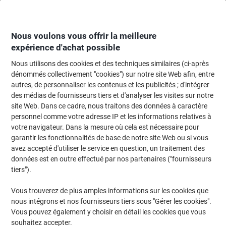
Passer
Passer
au
à
contenu
la
navigation
Nous voulons vous offrir la meilleure
expérience d'achat possible
Nous utilisons des cookies et des techniques similaires (ci-après
Page d'Accueil
Papier, enveloppes & emballage
Papier et étiquettes
Étiq
dénommés collectivement "cookies") sur notre site Web afin, entre
autres, de personnaliser les contenus et les publicités ; d'intégrer
Étiquettes d'affranchissement
(5)
des médias de fournisseurs tiers et d'analyser les visites sur notre
site Web. Dans ce cadre, nous traitons des données à caractère
personnel comme votre adresse IP et les informations relatives à
Filtrer par
votre navigateur. Dans la mesure où cela est nécessaire pour
garantir les fonctionnalités de base de notre site Web ou si vous
avez accepté d'utiliser le service en question, un traitement des
données est en outre effectué par nos partenaires ("fournisseurs
Étiquettes d'affranchissement Franking
tiers").
AVERY Zweckform 3440 Blanc 163 x 43
mm 250 Feuilles de 2 Étiquettes
Vous trouverez de plus amples informations sur les cookies que
nous intégrons et nos fournisseurs tiers sous "Gérer les cookies".
Achetez Plus,
Dépensez Moins
Vous pouvez également y choisir en détail les cookies que vous
CHF28.45
Paquet
À partir de 3 Paquets
souhaitez accepter.