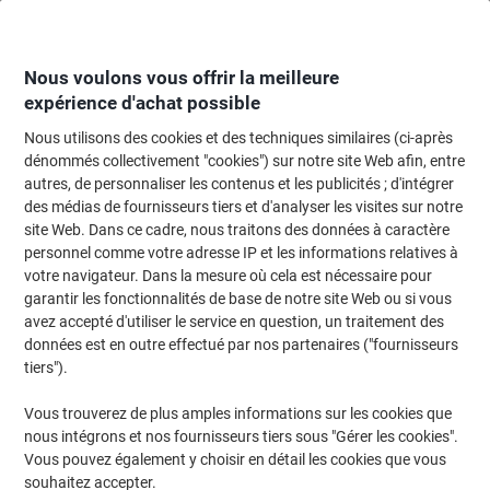
Passer
Passer
au
à
contenu
la
navigation
Nous voulons vous offrir la meilleure
expérience d'achat possible
Nous utilisons des cookies et des techniques similaires (ci-après
Page d'Accueil
Papier, enveloppes & emballage
Emballage et envoi
Four
dénommés collectivement "cookies") sur notre site Web afin, entre
autres, de personnaliser les contenus et les publicités ; d'intégrer
Remplissage et protection colis
(15)
des médias de fournisseurs tiers et d'analyser les visites sur notre
site Web. Dans ce cadre, nous traitons des données à caractère
personnel comme votre adresse IP et les informations relatives à
Filtrer par
votre navigateur. Dans la mesure où cela est nécessaire pour
Bienvenue dans notre catégorie dédiée au remplissage et
garantir les fonctionnalités de base de notre site Web ou si vous
protection colis, où vous découvrirez une gamme variée de
solutions de calage et protection. Que ce soit pour expédier des
avez accepté d'utiliser le service en question, un traitement des
objets fragiles ou simplement sécuriser vos envois, vous trouverez
données est en outre effectué par nos partenaires ("fournisseurs
ici tout ce qu'il vous faut pour garantir la sécurité de vos colis lors
tiers").
de leur transport. Explorez nos options pour répondre à tous vos
besoins d'emballage.
Vous trouverez de plus amples informations sur les cookies que
nous intégrons et nos fournisseurs tiers sous "Gérer les cookies".
Vous pouvez également y choisir en détail les cookies que vous
MOUSSE D'EMBALLAGE 380 X 460
souhaitez accepter.