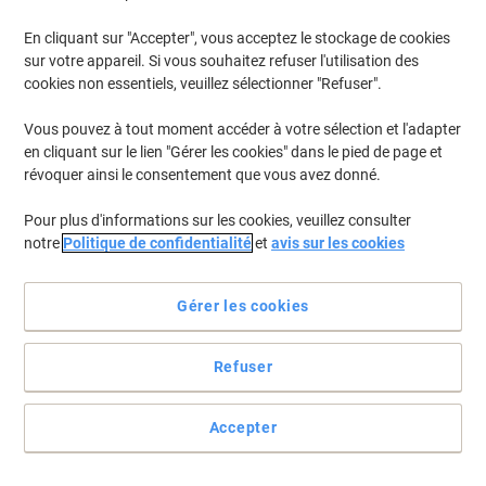
Paquet de 36 unités
En cliquant sur "Accepter", vous acceptez le stockage de cookies
Achetez Plus,
Dépensez Moins
sur votre appareil. Si vous souhaitez refuser l'utilisation des
CHF199.95
Boîte
cookies non essentiels, veuillez sélectionner "Refuser".
À partir de 5 Boîtes
CHF216.15 TVA incl.
Vous pouvez à tout moment accéder à votre sélection et l'adapter
En stock
Livraison 2-3 jours ouvrables
en cliquant sur le lien "Gérer les cookies" dans le pied de page et
Quantité
révoquer ainsi le consentement que vous avez donné.
Pour plus d'informations sur les cookies, veuillez consulter
Marque propre
notre
Politique de confidentialité
et
avis sur les cookies
Particules de calage RAJA Amidon de
maïs 400 l Vert
Gérer les cookies
Achetez Plus,
Dépensez Moins
CHF58.95
Unité
Refuser
À partir de 5 Unités
CHF63.72 TVA incl.
En stock
Livraison 2-3 jours ouvrables
Accepter
Quantité