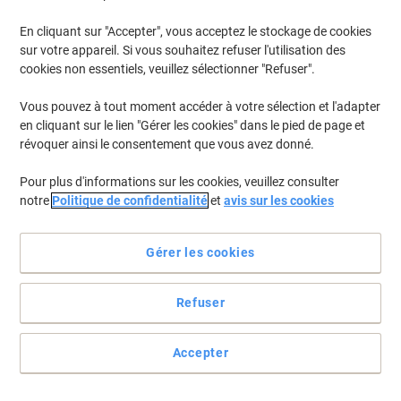
Bienvenue dans notre catégorie Emballage et Envoi, où vous
En cliquant sur "Accepter", vous acceptez le stockage de cookies
découvrirez une gamme variée de solutions pour assurer la
sur votre appareil. Si vous souhaitez refuser l'utilisation des
protection et la livraison efficace de vos colis. Que ce soit pour des
cookies non essentiels, veuillez sélectionner "Refuser".
besoins professionnels ou personnels, explorez nos options pour
optimiser vos envois en toute simplicité. Profitez d'une sélection
Vous pouvez à tout moment accéder à votre sélection et l'adapter
d'articles conçus pour répondre à toutes vos exigences
en cliquant sur le lien "Gérer les cookies" dans le pied de page et
d'emballage.
révoquer ainsi le consentement que vous avez donné.
Pour plus d'informations sur les cookies, veuillez consulter
Responsable
notre
Politique de confidentialité
et
avis sur les cookies
Enveloppes Elco C5 100 g/m² Blanc
Avec Fenêtre À droite Bande adhésive
500 Unités
Gérer les cookies
Achetez Plus,
Dépensez Moins
CHF56.95
Refuser
Paquet
À partir de 4 Paquets
CHF61.56 TVA incl.
En stock
Livraison 2-3 jours ouvrables
Accepter
Quantité