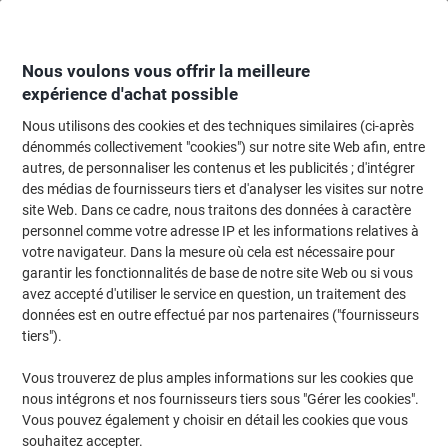
Passer
Passer
au
à
contenu
la
navigation
Nous voulons vous offrir la meilleure
expérience d'achat possible
Nous utilisons des cookies et des techniques similaires (ci-après
Page d'Accueil
Papier, enveloppes & emballage
Emballage et envoi
dénommés collectivement "cookies") sur notre site Web afin, entre
autres, de personnaliser les contenus et les publicités ; d'intégrer
Emballage et envoi
(775)
des médias de fournisseurs tiers et d'analyser les visites sur notre
Choisir une sous-catégorie
site Web. Dans ce cadre, nous traitons des données à caractère
personnel comme votre adresse IP et les informations relatives à
Filtrer par
votre navigateur. Dans la mesure où cela est nécessaire pour
garantir les fonctionnalités de base de notre site Web ou si vous
avez accepté d'utiliser le service en question, un traitement des
données est en outre effectué par nos partenaires ("fournisseurs
›
tiers").
Enveloppes et pochettes
Fournitures
Vous trouverez de plus amples informations sur les cookies que
d'envoi ›
d'affranchissement et
nous intégrons et nos fournisseurs tiers sous "Gérer les cookies".
d'emballage ›
Vous pouvez également y choisir en détail les cookies que vous
souhaitez accepter.