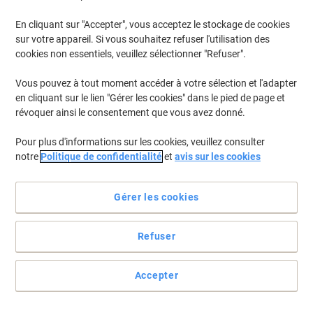
Bureaux ›
Armoires ›
En cliquant sur "Accepter", vous acceptez le stockage de cookies
sur votre appareil. Si vous souhaitez refuser l'utilisation des
cookies non essentiels, veuillez sélectionner "Refuser".
Vous pouvez à tout moment accéder à votre sélection et l'adapter
Support écran Hacmerbacher VRCPU/S
en cliquant sur le lien "Gérer les cookies" dans le pied de page et
R-Serie Argenté 19 x 50 cm
révoquer ainsi le consentement que vous avez donné.
Achetez Plus,
Dépensez Moins
Pour plus d'informations sur les cookies, veuillez consulter
CHF109.95
Unité
À partir de 3 Unités
notre
Politique de confidentialité
et
avis sur les cookies
CHF118.86 TVA incl.
En stock
Livraison 5-8 jours ouvrables
Gérer les cookies
Livraison directe par le fournisseur
Quantité
Refuser
Responsable
Accepter
Caisson mobile Hammerbacher 1606/5
Gris clair 428 x 580 x 590 mm