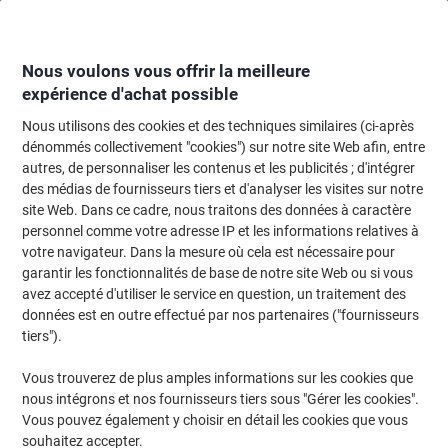
Passer
Passer
au
à
contenu
la
navigation
Nous voulons vous offrir la meilleure
expérience d'achat possible
Nous utilisons des cookies et des techniques similaires (ci-après
Page d'Accueil
Hammerbacher R-Serie
dénommés collectivement "cookies") sur notre site Web afin, entre
autres, de personnaliser les contenus et les publicités ; d'intégrer
Hammerbacher R-Serie
(26)
des médias de fournisseurs tiers et d'analyser les visites sur notre
site Web. Dans ce cadre, nous traitons des données à caractère
personnel comme votre adresse IP et les informations relatives à
Filtrer par
votre navigateur. Dans la mesure où cela est nécessaire pour
garantir les fonctionnalités de base de notre site Web ou si vous
avez accepté d'utiliser le service en question, un traitement des
données est en outre effectué par nos partenaires ("fournisseurs
tiers").
Vous trouverez de plus amples informations sur les cookies que
nous intégrons et nos fournisseurs tiers sous "Gérer les cookies".
›
Vous pouvez également y choisir en détail les cookies que vous
souhaitez accepter.