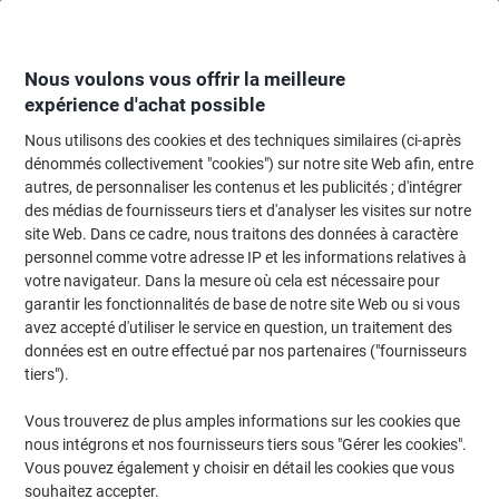
Passer
Passer
au
à
contenu
la
navigation
Nous voulons vous offrir la meilleure
expérience d'achat possible
Nous utilisons des cookies et des techniques similaires (ci-après
Page d'Accueil
Fournitures de bureau
Fournitures de bureau
Colles, ba
dénommés collectivement "cookies") sur notre site Web afin, entre
autres, de personnaliser les contenus et les publicités ; d'intégrer
Colles, bandes adhésives et crochets adhésifs
(132)
des médias de fournisseurs tiers et d'analyser les visites sur notre
Choisir une sous-catégorie
site Web. Dans ce cadre, nous traitons des données à caractère
personnel comme votre adresse IP et les informations relatives à
Filtrer par
votre navigateur. Dans la mesure où cela est nécessaire pour
garantir les fonctionnalités de base de notre site Web ou si vous
avez accepté d'utiliser le service en question, un traitement des
›
données est en outre effectué par nos partenaires ("fournisseurs
tiers").
Colles liquides et colles
Bâtons de colle ›
Vous trouverez de plus amples informations sur les cookies que
spéciales ›
nous intégrons et nos fournisseurs tiers sous "Gérer les cookies".
Vous pouvez également y choisir en détail les cookies que vous
souhaitez accepter.