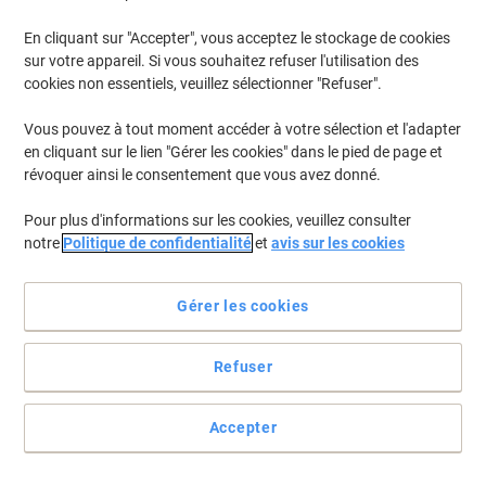
En cliquant sur "Accepter", vous acceptez le stockage de cookies
sur votre appareil. Si vous souhaitez refuser l'utilisation des
cookies non essentiels, veuillez sélectionner "Refuser".
Bâton de colle Pritt 22g Blanc PK611
Vous pouvez à tout moment accéder à votre sélection et l'adapter
Achetez Plus,
Dépensez Moins
en cliquant sur le lien "Gérer les cookies" dans le pied de page et
CHF2.55
Unité
À partir de 10 Unités
révoquer ainsi le consentement que vous avez donné.
CHF2.76 TVA incl.
CHF115.91 / kg TVA excl.
Pour plus d'informations sur les cookies, veuillez consulter
En stock
Livraison 2-3 jours ouvrables
notre
Politique de confidentialité
et
avis sur les cookies
Quantité
Gérer les cookies
BEST PRICE
Roller de colle Pritt Compact Non
Refuser
rechargeable permanente 0,84 x 3 x 9,5
cm 619769 Rouge
Accepter
Achetez Plus,
Dépensez Moins
CHF5.45
Unité
À partir de 3 Unités