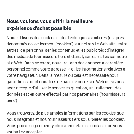
Passer
Passer
au
à
contenu
la
navigation
Nous voulons vous offrir la meilleure
expérience d'achat possible
Nous utilisons des cookies et des techniques similaires (ci-après
Page d'Accueil
Réunion & présentation
Réunions et présentations
Acces
dénommés collectivement "cookies") sur notre site Web afin, entre
autres, de personnaliser les contenus et les publicités ; d'intégrer
Accessoires pour visiteurs et réunions
(167)
des médias de fournisseurs tiers et d'analyser les visites sur notre
Choisir une sous-catégorie
site Web. Dans ce cadre, nous traitons des données à caractère
personnel comme votre adresse IP et les informations relatives à
Filtrer par
votre navigateur. Dans la mesure où cela est nécessaire pour
garantir les fonctionnalités de base de notre site Web ou si vous
avez accepté d'utiliser le service en question, un traitement des
›
données est en outre effectué par nos partenaires ("fournisseurs
tiers").
Accessoires de réunion ›
Conférenciers ›
Vous trouverez de plus amples informations sur les cookies que
nous intégrons et nos fournisseurs tiers sous "Gérer les cookies".
Vous pouvez également y choisir en détail les cookies que vous
souhaitez accepter.