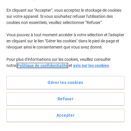
Bienvenue dans notre sélection d'accessoires pour visiteurs et
réunions, où vous trouverez tout le nécessaire pour accueillir vos
En cliquant sur "Accepter", vous acceptez le stockage de cookies
invités avec professionnalisme. Explorez notre gamme de badges
sur votre appareil. Si vous souhaitez refuser l'utilisation des
et accessoires de réunion pour garantir une organisation fluide et
cookies non essentiels, veuillez sélectionner "Refuser".
efficace de vos événements. Que vous prépariez une petite réunion
ou un grand séminaire, nous avons les solutions adaptées à vos
Vous pouvez à tout moment accéder à votre sélection et l'adapter
besoins.
en cliquant sur le lien "Gérer les cookies" dans le pied de page et
révoquer ainsi le consentement que vous avez donné.
Marque propre
Pour plus d'informations sur les cookies, veuillez consulter
Badges Porte-Nom standard avec Clip
notre
Politique de confidentialité
et
avis sur les cookies
et Pince à crocodile Viking en Paysage
90 x 60mm 25 Unités
Gérer les cookies
Achetez Plus,
Dépensez Moins
CHF14.95
Paquet
À partir de 3 Paquets
Refuser
CHF16.16 TVA incl.
En stock
Livraison 2-3 jours ouvrables
Quantité
Accepter