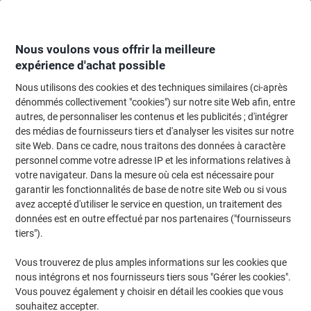
Passer
Passer
au
à
contenu
la
navigation
Nous voulons vous offrir la meilleure
expérience d'achat possible
Nous utilisons des cookies et des techniques similaires (ci-après
Page d'Accueil
Réunion & présentation
Réunions et présentations
Pann
dénommés collectivement "cookies") sur notre site Web afin, entre
autres, de personnaliser les contenus et les publicités ; d'intégrer
Vitrines d'affichage
(122)
des médias de fournisseurs tiers et d'analyser les visites sur notre
site Web. Dans ce cadre, nous traitons des données à caractère
personnel comme votre adresse IP et les informations relatives à
Filtrer par
votre navigateur. Dans la mesure où cela est nécessaire pour
garantir les fonctionnalités de base de notre site Web ou si vous
avez accepté d'utiliser le service en question, un traitement des
données est en outre effectué par nos partenaires ("fournisseurs
tiers").
Vous trouverez de plus amples informations sur les cookies que
nous intégrons et nos fournisseurs tiers sous "Gérer les cookies".
Vous pouvez également y choisir en détail les cookies que vous
souhaitez accepter.