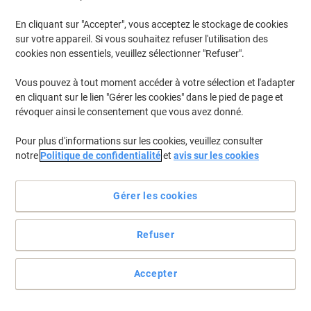
En cliquant sur "Accepter", vous acceptez le stockage de cookies
sur votre appareil. Si vous souhaitez refuser l'utilisation des
Vitrine Kerkmann 850 x 425 x 1800 mm
cookies non essentiels, veuillez sélectionner "Refuser".
Achetez Plus,
Dépensez Moins
Vous pouvez à tout moment accéder à votre sélection et l'adapter
CHF749.00
Unité
en cliquant sur le lien "Gérer les cookies" dans le pied de page et
À partir de 3 Unités
CHF809.67 TVA incl.
révoquer ainsi le consentement que vous avez donné.
En stock
Commandez avant 17:00 et soyez
livré dans 6-9 jours ouvrables
Pour plus d'informations sur les cookies, veuillez consulter
Livraison directe par le fournisseur
notre
Politique de confidentialité
et
avis sur les cookies
Quantité
Gérer les cookies
Vitrine d'affichage verrouillable
Showdown Magnétique 49,1 x 35 cm (l x
Refuser
h) Argenté 2 x A4
Accepter
Achetez Plus,
Dépensez Moins
CHF39.65
Unité
À partir de 5 Unités
CHF42.86 TVA incl.