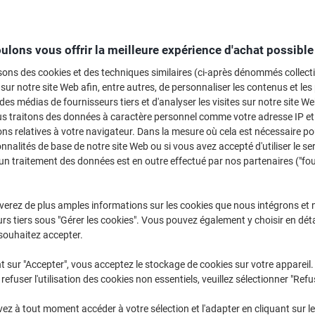
Bienvenue dans notre catégorie dédiée aux pèse-lettres et balances colis,
pratiques pour peser vos envois avec précision. Que vous ayez besoin de 
des colis plus volumineux, vous trouverez ici des outils adaptés pour simpl
ulons vous offrir la meilleure expérience d'achat possible
notre sélection pour optimiser votre efficacité et assurer un affranchisse
sons des cookies et des techniques similaires (ci-après dénommés collec
 sur notre site Web afin, entre autres, de personnaliser les contenus et les p
 des médias de fournisseurs tiers et d'analyser les visites sur notre site W
us traitons des données à caractère personnel comme votre adresse IP et 
ns relatives à votre navigateur. Dans la mesure où cela est nécessaire po
onnalités de base de notre site Web ou si vous avez accepté d'utiliser le se
un traitement des données est en outre effectué par nos partenaires ("fo
verez de plus amples informations sur les cookies que nous intégrons et 
rs tiers sous "Gérer les cookies". Vous pouvez également y choisir en déta
souhaitez accepter.
t sur "Accepter", vous acceptez le stockage de cookies sur votre appareil.
refuser l'utilisation des cookies non essentiels, veuillez sélectionner "Refu
Échelle de lettres Maul 1622002
Balance postale DYMO M2 Noir 2
jusqu'à 2 kg 12 x 18 x 3 cm
Kg
z à tout moment accéder à votre sélection et l'adapter en cliquant sur le 