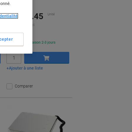
donné.
Seulement
CHF52.45
Unité
dentialité
CHF56.70 TVA incl.
cepter
En stock
Livraison 2-3 jours
ouvrables
Quantité
Ajouter à une liste
Ajouter au panier
Comparer