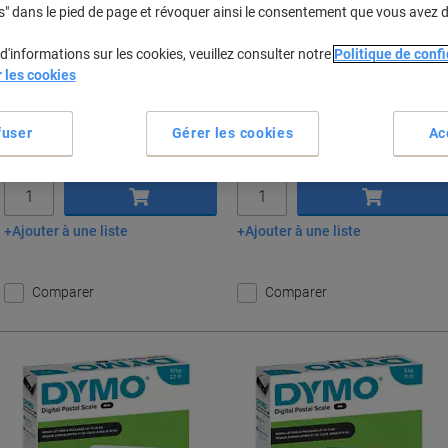
s" dans le pied de page et révoquer ainsi le consentement que vous avez 
Seulement
Seulement
CHF31.85
CHF53.55
Unité
Unité
d'informations sur les cookies, veuillez consulter notre
Politique de confi
r les cookies
CHF34.43 TVA incl.
CHF57.89 TVA incl.
fuser
Gérer les cookies
Ac
En stock
Livraison 2-3 jours
En stock
Livraison 2-3 jours
ouvrables
ouvrables
Quantité
Quantité
Ajouter à une liste
Ajouter à une liste
Ajouter au panier
Ajouter au panier
Comparer
Comparer