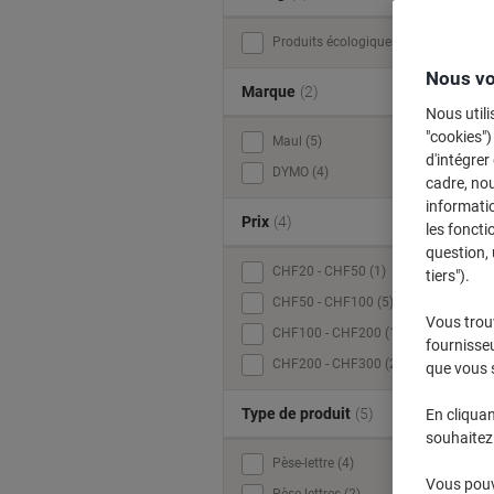
Produits écologiques (1)
Nous vo
Marque
(2)
Nous utili
"cookies")
Maul (5)
d'intégrer
DYMO (4)
cadre, no
informatio
Prix
(4)
les foncti
question, 
CHF20 - CHF50 (1)
tiers").
CHF50 - CHF100 (5)
Vous trou
CHF100 - CHF200 (1)
fournisseu
CHF200 - CHF300 (2)
que vous 
Type de produit
(5)
En cliquan
souhaitez 
Pèse-lettre (4)
Vous pouve