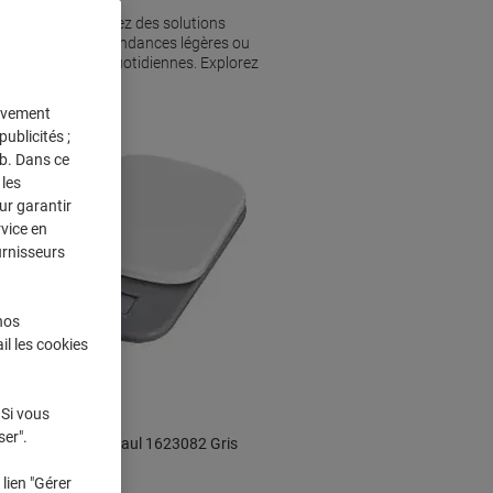
 où vous découvrirez des solutions
gérer des correspondances légères ou
ifier vos tâches quotidiennes. Explorez
ment exact.
tivement
ublicités ;
eb. Dans ce
les
ur garantir
rvice en
urnisseurs
nos
il les cookies
 Si vous
ser".
Pèse-lettres Maul 1623082 Gris
lien "Gérer