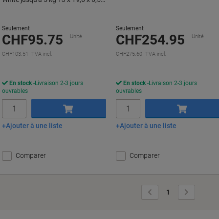
cm
Seulement
Seulement
CHF95.75
CHF254.95
Unité
Unité
CHF103.51 TVA incl.
CHF275.60 TVA incl.
En stock
Livraison 2-3 jours
En stock
Livraison 2-3 jours
ouvrables
ouvrables
Quantité
Quantité
Ajouter à une liste
Ajouter à une liste
Ajouter au panier
Ajouter au panier
Comparer
Comparer
Page
Page
1
précédente
suivante