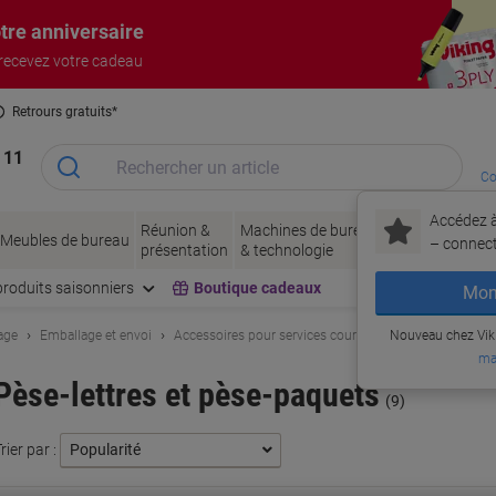
tre anniversaire
 recevez votre cadeau
Retrours gratuits*
 11
Co
Accédez à
Réunion &
Machines de bureau
Encres
Papier
Meubles de bureau
– connec
présentation
& technologie
& toner
& emb
produits saisonniers
Boutique cadeaux
Mon
age
Emballage et envoi
Accessoires pour services courrier
Nouveau chez Vik
Pèse-lettres et 
ma
Pèse-lettres et pèse-paquets
(9)
rier par :