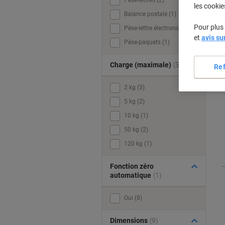
Pèse-lettres (2)
les cookie
Balance postale (1)
Pour plus 
Pèse-lettre électronique (1)
et
avis su
Pèse-paquets (1)
Charge (maximale)
(5)
Re
2 kg (3)
5 kg (2)
10 kg (1)
50 kg (2)
120 kg (1)
Fonction zéro
automatique
(1)
Oui (8)
Dimensions
(9)