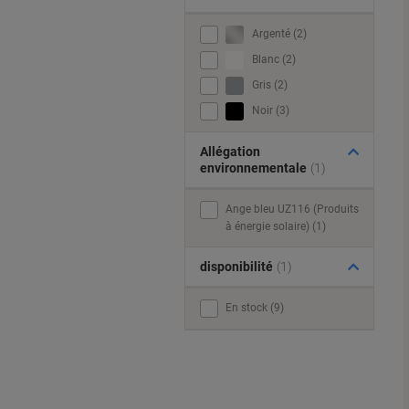
Argenté (2)
Blanc (2)
Gris (2)
Noir (3)
Allégation
environnementale
(1)
Ange bleu UZ116 (Produits
à énergie solaire) (1)
disponibilité
(1)
En stock (9)