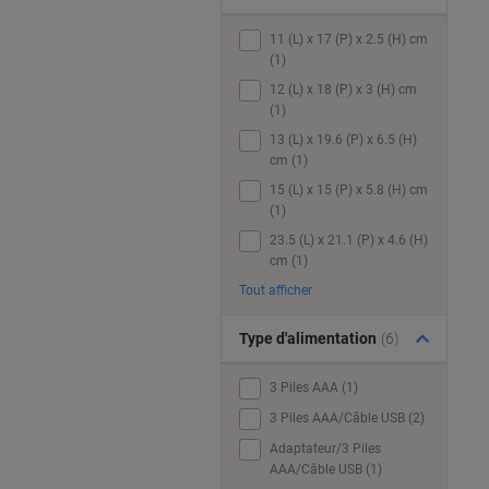
11 (L) x 17 (P) x 2.5 (H) cm
(1)
12 (L) x 18 (P) x 3 (H) cm
(1)
13 (L) x 19.6 (P) x 6.5 (H)
cm (1)
15 (L) x 15 (P) x 5.8 (H) cm
(1)
23.5 (L) x 21.1 (P) x 4.6 (H)
cm (1)
Tout afficher
Type d'alimentation
(6)
3 Piles AAA (1)
3 Piles AAA/Câble USB (2)
Adaptateur/3 Piles
AAA/Câble USB (1)