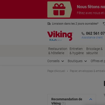
Passer
Passer
Nous fêtons no
au
à
contenu
la
Fêtez avec nous et
navigation
Livraison dans les 2 jours ouvrables*
3 ans de garantie sur tous les produits
062 561 07
Assistance client
Restauration
Entretien
Bricolage &
& hôtellerie
& hygiène
sécurité
Conseils
Boutiques
Offres et 
Page d'Accueil
Papier, enveloppes & emball
T
Recommandation de
Viking
(1)