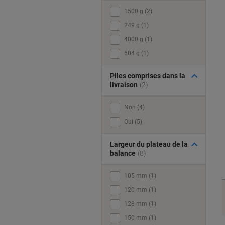
1500 g (2)
249 g (1)
4000 g (1)
604 g (1)
Piles comprises dans la
livraison
(2)
Non (4)
Oui (5)
Largeur du plateau de la
balance
(8)
105 mm (1)
120 mm (1)
128 mm (1)
150 mm (1)