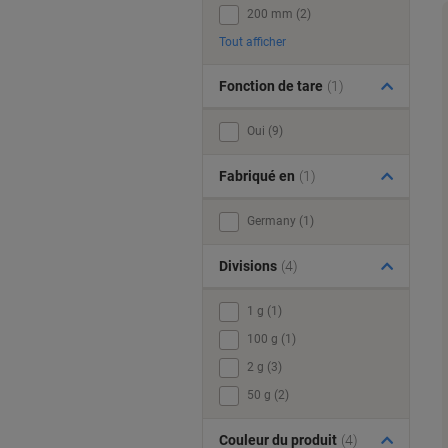
200 mm (2)
Tout afficher
Fonction de tare
(1)
Oui (9)
Fabriqué en
(1)
Germany (1)
Divisions
(4)
1 g (1)
100 g (1)
2 g (3)
50 g (2)
Couleur du produit
(4)