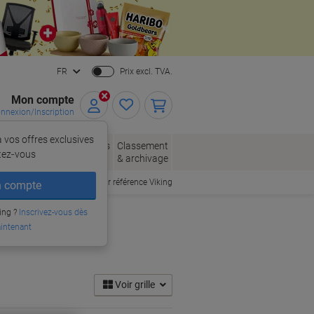
Close
FR
Prix excl. TVA.
Mon compte
nnexion/Inscription
 vos offres exclusives
, enveloppes
Fournitures
Classement
tez‑vous
allage
de bureau
& archivage
Commander par référence Viking
 compte
ing ?
pèse-paquets
Inscrivez-vous dès
intenant
Voir grille