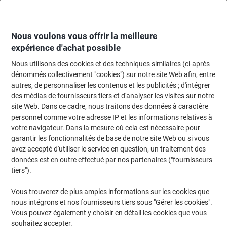
Passer
Passer
au
à
contenu
la
navigation
Nous voulons vous offrir la meilleure
expérience d'achat possible
Nous utilisons des cookies et des techniques similaires (ci-après
Page d'Accueil
Papier, enveloppes & emballage
Papier et étiquettes
Papi
dénommés collectivement "cookies") sur notre site Web afin, entre
autres, de personnaliser les contenus et les publicités ; d'intégrer
Papier
(481)
des médias de fournisseurs tiers et d'analyser les visites sur notre
Choisir une sous-catégorie
site Web. Dans ce cadre, nous traitons des données à caractère
personnel comme votre adresse IP et les informations relatives à
Filtrer par
votre navigateur. Dans la mesure où cela est nécessaire pour
garantir les fonctionnalités de base de notre site Web ou si vous
avez accepté d'utiliser le service en question, un traitement des
›
données est en outre effectué par nos partenaires ("fournisseurs
tiers").
Papier pour copies et
Papier couleur ›
Vous trouverez de plus amples informations sur les cookies que
imprimantes ›
nous intégrons et nos fournisseurs tiers sous "Gérer les cookies".
Vous pouvez également y choisir en détail les cookies que vous
souhaitez accepter.