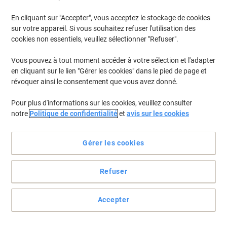
Explorez notre gamme complète de
papiers et solutions de
papeterie professionnelles
, adaptée aussi bien aux bureaux qu’aux
En cliquant sur "Accepter", vous acceptez le stockage de cookies
espaces de travail à domicile. Du papier A4 standard aux supports
sur votre appareil. Si vous souhaitez refuser l'utilisation des
plus spécialisés — photo, couleur, recyclés ou techniques — vous
cookies non essentiels, veuillez sélectionner "Refuser".
trouverez ici tout ce qu’il faut pour vos impressions quotidiennes
comme pour des usages plus exigeants.
Vous pouvez à tout moment accéder à votre sélection et l'adapter
en cliquant sur le lien "Gérer les cookies" dans le pied de page et
révoquer ainsi le consentement que vous avez donné.
Marque propre
Papier imprimante Viking Economy A4
Pour plus d'informations sur les cookies, veuillez consulter
80 g/m² Blanc 146 CIE 500 Feuilles
notre
Politique de confidentialité
et
avis sur les cookies
Achetez Plus,
Dépensez Moins
CHF4.95
Paquet
Gérer les cookies
À partir de 40 Paquets
CHF5.35 TVA incl.
En stock
Livraison 1-2 jours ouvrables
Refuser
Quantité
Accepter
Responsable
BEST PRICE