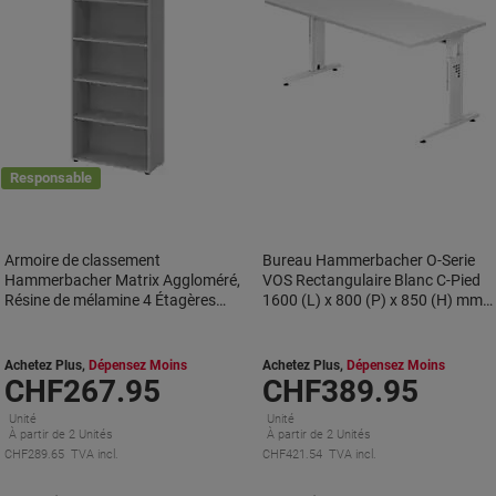
Responsable
Armoire de classement
Bureau Hammerbacher O-Serie
Hammerbacher Matrix Aggloméré,
VOS Rectangulaire Blanc C-Pied
Résine de mélamine 4 Étagères
1600 (L) x 800 (P) x 850 (H) mm
800 x 330 x 1880 mm Gris
Acier, Aggloméré
Achetez Plus,
Dépensez Moins
Achetez Plus,
Dépensez Moins
CHF267.95
CHF389.95
Unité
Unité
À partir de 2 Unités
À partir de 2 Unités
CHF289.65 TVA incl.
CHF421.54 TVA incl.