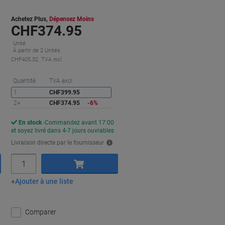
Achetez Plus,
Dépensez Moins
CHF374.95
Unité
À partir de 2 Unités
CHF405.32 TVA incl.
conomies
Économies
Quantité
TVA excl.
1
CHF399.95
2+
CHF374.95
-6%
En stock
Commandez avant 17:00
et soyez livré dans 4-7 jours ouvrables
Livraison directe par le fournisseur
Quantité
Ajouter à une liste
Ajouter au panier
Comparer