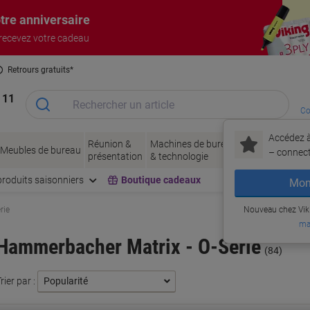
tre anniversaire
 recevez votre cadeau
Retrours gratuits*
 11
Co
Accédez à
Réunion &
Machines de bureau
Encres
Papier
Meubles de bureau
– connec
présentation
& technologie
& toner
& emb
produits saisonniers
Boutique cadeaux
Mon
rie
Nouveau chez Vik
ma
Hammerbacher Matrix - O-Serie
(84)
rier par :