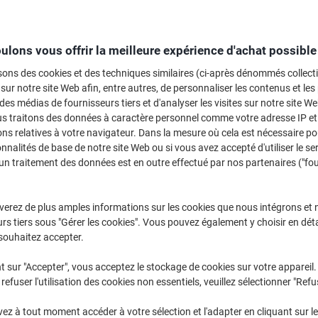
ulons vous offrir la meilleure expérience d'achat possible
sons des cookies et des techniques similaires (ci-après dénommés collec
 sur notre site Web afin, entre autres, de personnaliser les contenus et les p
 des médias de fournisseurs tiers et d'analyser les visites sur notre site W
us traitons des données à caractère personnel comme votre adresse IP et 
ns relatives à votre navigateur. Dans la mesure où cela est nécessaire po
onnalités de base de notre site Web ou si vous avez accepté d'utiliser le se
un traitement des données est en outre effectué par nos partenaires ("fo
es tables de la série Hammerbacher O sont très faciles à régler en hauteur de 65 cm à
daptées aux différentes postures de vos employés et contribuent ainsi à une posit
ables peuvent être allongées avec les panneaux d'extension disponibles et elles son
verez de plus amples informations sur les cookies que nous intégrons et 
oulants, des armoires et des bibliothèques assortis sont également disponibles.
rs tiers sous "Gérer les cookies". Vous pouvez également y choisir en déta
souhaitez accepter.
t sur "Accepter", vous acceptez le stockage de cookies sur votre appareil.
refuser l'utilisation des cookies non essentiels, veuillez sélectionner "Refu
Bureaux ›
Bureaux d'angle ›
Bureaux régl
z à tout moment accéder à votre sélection et l'adapter en cliquant sur le 