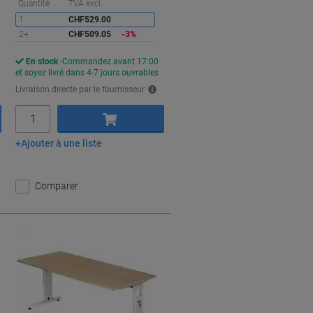
conomies
Économies
Quantité
TVA excl.
1
CHF529.00
2+
CHF509.05
-3%
En stock
Commandez avant 17:00
et soyez livré dans 4-7 jours ouvrables
Livraison directe par le fournisseur
Quantité
Ajouter à une liste
Ajouter au panier
Comparer