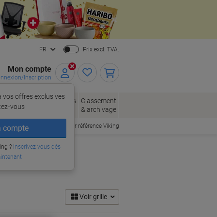
Close
FR
Prix excl. TVA.
Mon compte
nnexion/Inscription
 vos offres exclusives
, enveloppes
Fournitures
Classement
tez‑vous
allage
de bureau
& archivage
Commander par référence Viking
 compte
ing ?
Inscrivez-vous dès
intenant
Voir grille