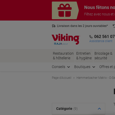
Passer
Passer
Nous fêtons no
au
à
contenu
la
Fêtez avec nous et
navigation
Livraison dans les 2 jours ouvrables*
3 ans de garantie sur tous les produits
062 561 07
Assistance client
Restauration
Entretien
Bricolage &
& hôtellerie
& hygiène
sécurité
Conseils
Boutiques
Offres et 
Page d'Accueil
Hammerbacher Matrix - O-Se
T
Catégorie
(9)