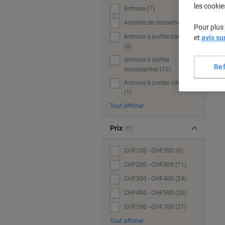
les cookie
Armoire (7)
Armoire de classement (4)
Pour plus 
Armoire à portes battantes
et
avis su
(4)
Armoire à portes
Re
coulissantes (10)
Armoire à portes rideaux
(1)
Tout afficher
Prix
(6)
CHF100 - CHF200 (6)
CHF200 - CHF300 (11)
CHF300 - CHF400 (24)
CHF400 - CHF500 (20)
CHF500 - CHF700 (21)
Tout afficher