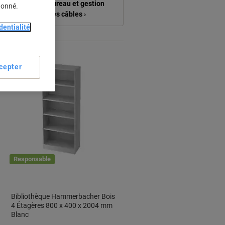
bureau et gestion
donné.
des câbles ›
dentialité
cepter
Responsable
Bibliothèque Hammerbacher Bois
4 Étagères 800 x 400 x 2004 mm
Blanc