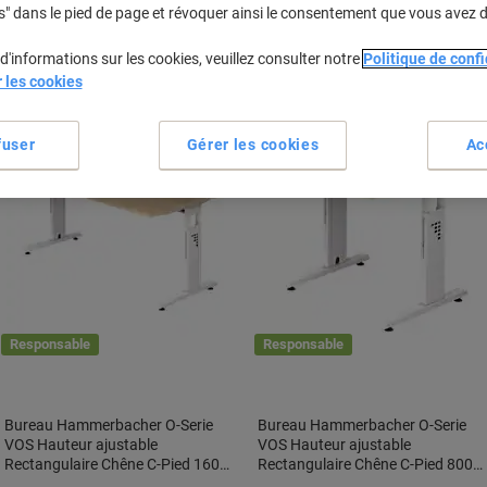
hauteur ›
s" dans le pied de page et révoquer ainsi le consentement que vous avez 
d'informations sur les cookies, veuillez consulter notre
Politique de confi
r les cookies
fuser
Gérer les cookies
Ac
Responsable
Responsable
Bureau Hammerbacher O-Serie
Bureau Hammerbacher O-Serie
VOS Hauteur ajustable
VOS Hauteur ajustable
Rectangulaire Chêne C-Pied 1600
Rectangulaire Chêne C-Pied 800
(L) x 800 (P) x 850 (H) mm Acier,
(L) x 800 (P) x 850 (H) mm Acier,