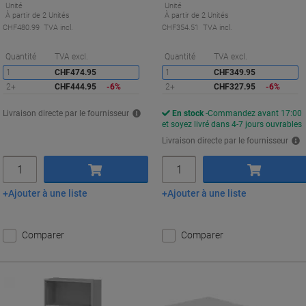
Unité
Unité
À partir de 2 Unités
À partir de 2 Unités
CHF480.99 TVA incl.
CHF354.51 TVA incl.
Économies
É
Quantité
TVA excl.
Quantité
TVA excl.
1
CHF474.95
1
CHF349.95
2+
CHF444.95
-6%
2+
CHF327.95
-6%
Livraison directe par le fournisseur
En stock
Commandez avant 17:00
et soyez livré dans 4-7 jours ouvrables
Livraison directe par le fournisseur
Quantité
Quantité
Ajouter à une liste
Ajouter à une liste
Ajouter au panier
Ajouter au panier
Comparer
Comparer