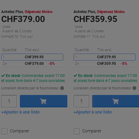
Aggloméré
Aggloméré
Achetez Plus,
Dépensez Moins
Achetez Plus,
Dépensez Moins
CHF379.00
CHF359.95
Unité
Unité
À partir de 2 Unités
À partir de 2 Unités
CHF409.70 TVA incl.
CHF389.11 TVA incl.
Économies
É
Quantité
TVA excl.
Quantité
TVA excl.
1
CHF399.95
1
CHF379.95
2+
CHF379.00
-5%
2+
CHF359.95
-5%
En stock
Commandez avant 17:00
En stock
Commandez avant 17:00
et soyez livré dans 4-7 jours ouvrables
et soyez livré dans 4-7 jours ouvrables
Livraison directe par le fournisseur
Livraison directe par le fournisseur
Quantité
Quantité
Ajouter à une liste
Ajouter à une liste
Ajouter au panier
Ajouter au panier
Comparer
Comparer