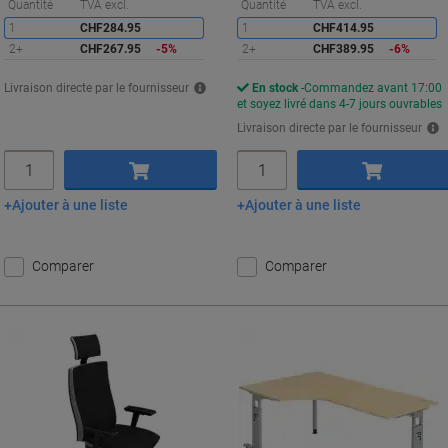
Économies
É
Quantité
TVA excl.
Quantité
TVA excl.
1
CHF284.95
1
CHF414.95
2+
CHF267.95
-5%
2+
CHF389.95
-6%
Livraison directe par le fournisseur
En stock
Commandez avant 17:00
et soyez livré dans 4-7 jours ouvrables
Livraison directe par le fournisseur
Quantité
Quantité
Ajouter à une liste
Ajouter à une liste
Ajouter au panier
Ajouter au panier
Comparer
Comparer