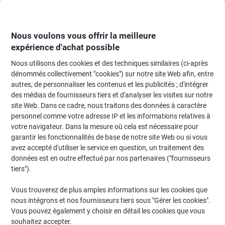
Passer
Passer
au
à
contenu
la
navigation
Nous voulons vous offrir la meilleure
expérience d'achat possible
Nous utilisons des cookies et des techniques similaires (ci-après
Page d'Accueil
Classement et archivage
Archivage et classement
Systè
dénommés collectivement "cookies") sur notre site Web afin, entre
autres, de personnaliser les contenus et les publicités ; d'intégrer
Modules de classement
(14)
des médias de fournisseurs tiers et d'analyser les visites sur notre
site Web. Dans ce cadre, nous traitons des données à caractère
personnel comme votre adresse IP et les informations relatives à
Filtrer par
votre navigateur. Dans la mesure où cela est nécessaire pour
garantir les fonctionnalités de base de notre site Web ou si vous
avez accepté d'utiliser le service en question, un traitement des
données est en outre effectué par nos partenaires ("fournisseurs
Module à tiroirs Leitz Transparent 2
tiers").
Tiroirs 24,5 x 16,5 x 3,3 cm A4
Vous trouverez de plus amples informations sur les cookies que
Achetez Plus,
Dépensez Moins
nous intégrons et nos fournisseurs tiers sous "Gérer les cookies".
CHF9.25
Unité
Vous pouvez également y choisir en détail les cookies que vous
À partir de 3 Unités
CHF10.00 TVA incl.
souhaitez accepter.