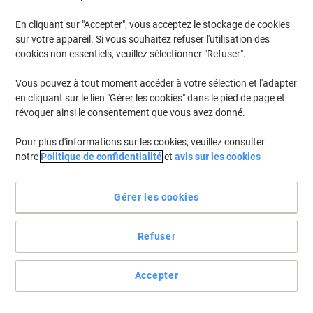
En stock
Livraison 1-2 jours ouvrables
En cliquant sur "Accepter", vous acceptez le stockage de cookies
Quantité
sur votre appareil. Si vous souhaitez refuser l'utilisation des
cookies non essentiels, veuillez sélectionner "Refuser".
Module de rangement Styro Gris, noir A4
Vous pouvez à tout moment accéder à votre sélection et l'adapter
en cliquant sur le lien "Gérer les cookies" dans le pied de page et
Achetez Plus,
Dépensez Moins
révoquer ainsi le consentement que vous avez donné.
CHF124.95
Unité
À partir de 3 Unités
CHF135.07 TVA incl.
Pour plus d'informations sur les cookies, veuillez consulter
notre
Politique de confidentialité
et
avis sur les cookies
En stock
Livraison 1-2 jours ouvrables
Quantité
Gérer les cookies
Module de classement Paperflow A4 PS
(Polystyrène) Gris, noir 67,4 x 30,8 x
Refuser
79,1 cm
Accepter
Achetez Plus,
Dépensez Moins
CHF319.95
Unité
À partir de 3 Unités
CHF345.87 TVA incl.