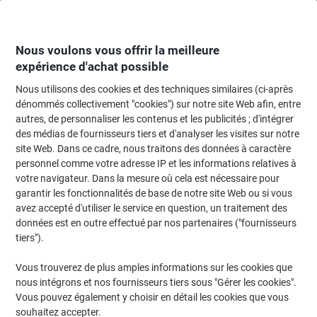
Passer
Passer
au
à
contenu
la
navigation
Nous voulons vous offrir la meilleure
expérience d'achat possible
Nous utilisons des cookies et des techniques similaires (ci-après
Page d'Accueil
Restauration & hôtellerie
Restauration et cuisine
Aliment
dénommés collectivement "cookies") sur notre site Web afin, entre
autres, de personnaliser les contenus et les publicités ; d'intégrer
Mini barre chocolatée Celebrations Assortiment 186 g
des médias de fournisseurs tiers et d'analyser les visites sur notre
site Web. Dans ce cadre, nous traitons des données à caractère
personnel comme votre adresse IP et les informations relatives à
Marque :
Celebrations
Viking N°.
6412225
votre navigateur. Dans la mesure où cela est nécessaire pour
garantir les fonctionnalités de base de notre site Web ou si vous
avez accepté d'utiliser le service en question, un traitement des
données est en outre effectué par nos partenaires ("fournisseurs
tiers").
Vous trouverez de plus amples informations sur les cookies que
nous intégrons et nos fournisseurs tiers sous "Gérer les cookies".
Vous pouvez également y choisir en détail les cookies que vous
souhaitez accepter.