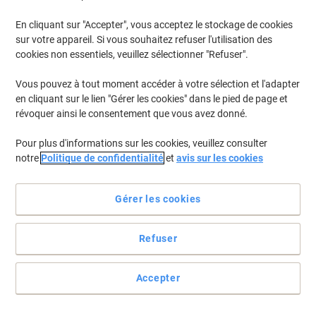
En cliquant sur "Accepter", vous acceptez le stockage de cookies
sur votre appareil. Si vous souhaitez refuser l'utilisation des
cookies non essentiels, veuillez sélectionner "Refuser".
Vous pouvez à tout moment accéder à votre sélection et l'adapter
en cliquant sur le lien "Gérer les cookies" dans le pied de page et
révoquer ainsi le consentement que vous avez donné.
Pour plus d'informations sur les cookies, veuillez consulter
notre
Politique de confidentialité
et
avis sur les cookies
Magnifique à l'intérieur et à l'extérieur
Gérer les cookies
Le seul cadeau dont vous aurez besoin pour être la star de la fête.
Voir toute la description
Refuser
Achetez Plus,
Dépensez Moins
CHF5.65
Unité
À partir de 5 Unités
Accepter
CHF5.80 TVA incl.
CHF30.38 / kg TVA excl.