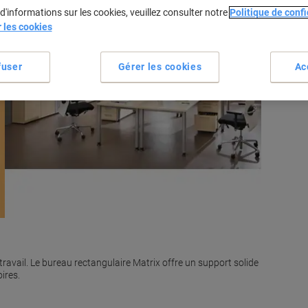
d'informations sur les cookies, veuillez consulter notre
Politique de confi
r les cookies
fuser
Gérer les cookies
Ac
Vo
ravail. Le bureau rectangulaire Matrix offre un support solide
ires.