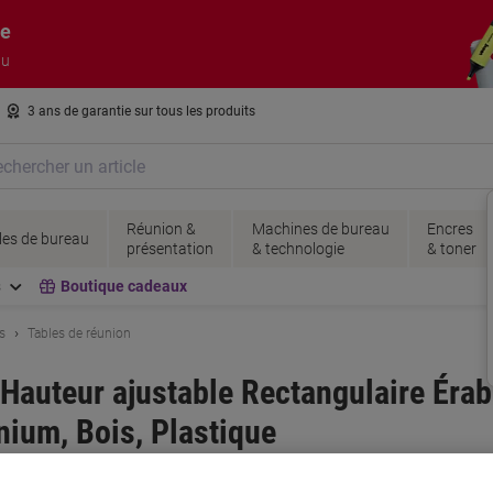
re
au
3 ans de garantie sur tous les produits
Réunion &
Machines de bureau
Encres
es de bureau
présentation
& technologie
& toner
s
Boutique cadeaux
s
Tables de réunion
uteur ajustable Rectangulaire Érable
ium, Bois, Plastique
her
Viking N°.
HS12-AH