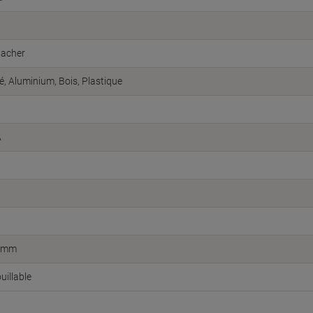
acher
, Aluminium, Bois, Plastique
A
0 mm
uillable