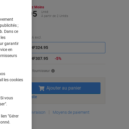
hetez Plus,
Dépensez Moins
CHF307.95
Unité
À partir de 2 Unités
tivement
F332.89 TVA incl.
ublicités ;
eb. Dans ce
les
Économies
Quantité
TVA excl.
ur garantir
Unité
1
CHF324.95
rvice en
urnisseurs
Unités
2+
CHF307.95
-5%
vraison directe par le fournisseur
nos
il les cookies
Quantité
Ajouter au panier
Ajouter à une liste
 Si vous
ser".
Informations de livraison
Moyens de paiement
lien "Gérer
donné.
pécifications clés