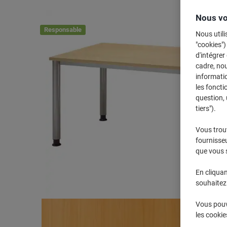
Nous vo
Responsable
Nous utili
"cookies")
d'intégrer
cadre, no
informatio
les foncti
question, 
tiers").
Vous trou
fournisseu
que vous 
En cliquan
souhaitez 
Vous pouve
les cookie