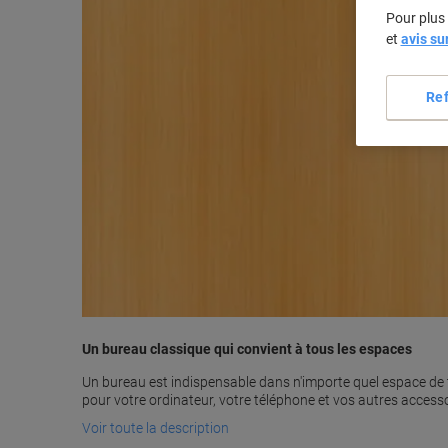
Pour plus 
et
avis su
Re
Un bureau classique qui convient à tous les espaces
Un bureau est indispensable dans n'importe quel espace de t
pour votre ordinateur, votre téléphone et vos autres accesso
Voir toute la description