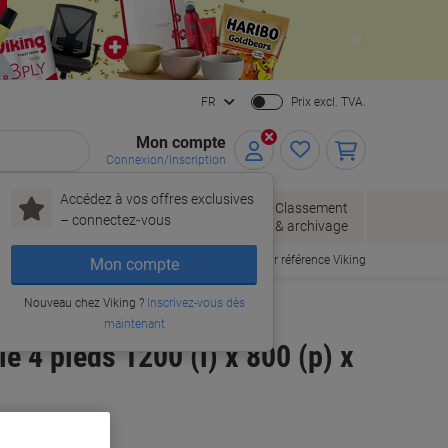
Close
FR
Prix excl. TVA.
Mon compte
Connexion/Inscription
Accédez à vos offres exclusives
Papier, enveloppes
Fournitures
Classement
– connectez‑vous
& emballage
de bureau
& archivage
Commander par référence Viking
Mon compte
Nouveau chez Viking ?
Inscrivez-vous dès
maintenant
 4 pieds 1200 (l) x 800 (p) x