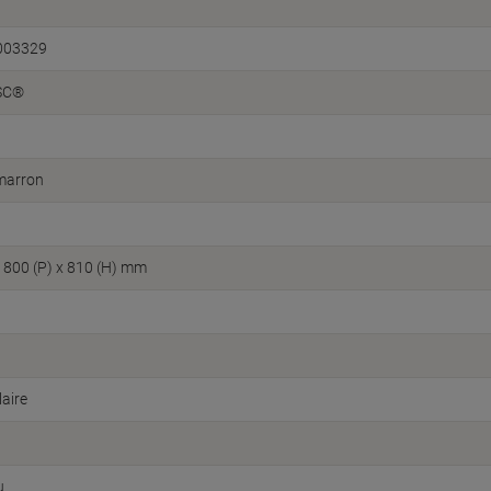
003329
FSC®
marron
x 800 (P) x 810 (H) mm
aire
u