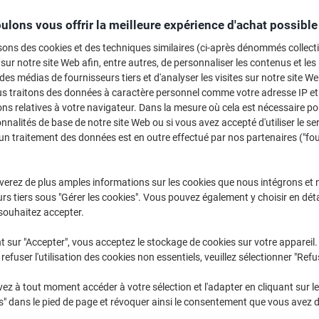
Ac
ulons vous offrir la meilleure expérience d'achat possible
sons des cookies et des techniques similaires (ci-après dénommés collec
CH
 sur notre site Web afin, entre autres, de personnaliser les contenus et les p
 des médias de fournisseurs tiers et d'analyser les visites sur notre site W
us traitons des données à caractère personnel comme votre adresse IP et 
ns relatives à votre navigateur. Dans la mesure où cela est nécessaire po
onnalités de base de notre site Web ou si vous avez accepté d'utiliser le se
un traitement des données est en outre effectué par nos partenaires ("fo
Li
verez de plus amples informations sur les cookies que nous intégrons et 
rs tiers sous "Gérer les cookies". Vous pouvez également y choisir en déta
souhaitez accepter.
t sur "Accepter", vous acceptez le stockage de cookies sur votre appareil.
refuser l'utilisation des cookies non essentiels, veuillez sélectionner "Refu
z à tout moment accéder à votre sélection et l'adapter en cliquant sur le 
s" dans le pied de page et révoquer ainsi le consentement que vous avez 
S