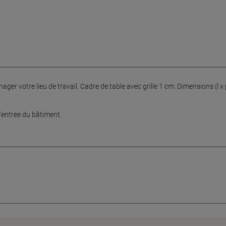
votre lieu de travail. Cadre de table avec grille 1 cm. Dimensions (l x p 
l'entrée du bâtiment.