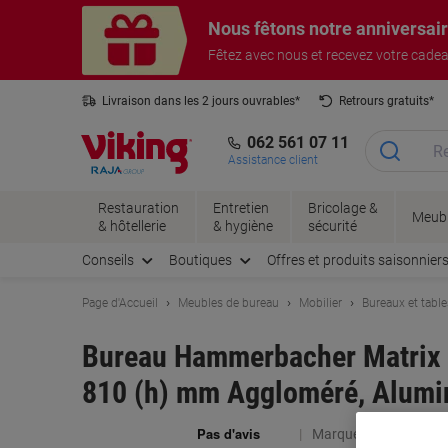
Passer
Passer
Nous fêtons notre anniversai
au
à
contenu
la
Fêtez avec nous et recevez votre cade
navigation
Livraison dans les 2 jours ouvrables*
Retrours gratuits*
062 561 07 11
Assistance client
Restauration
Entretien
Bricolage &
Meubl
& hôtellerie
& hygiène
sécurité
Conseils
Boutiques
Offres et produits saisonnier
Page d'Accueil
Meubles de bureau
Mobilier
Bureaux et table
Bureau Hammerbacher Matrix Ha
810 (h) mm Aggloméré, Alumin
Marque :
Hammerbac