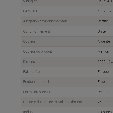
Viking N°.
HS12-AH
EAN/UPC
4032062
Allégation environnementale
Certifié 
Conditionnement
Unité
Couleur
Argenté, 
Couleur du produit
Marron
Dimensions
1200 (L) 
Fabriqué en
Europe
Finition du mobilier
Érable
Forme du bureau
Rectangul
Hauteur du plan de travail (maximum)
760 mm
Inclus
1 x burea