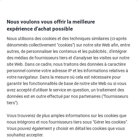
Passer
Passer
au
à
contenu
la
navigation
Nous voulons vous offrir la meilleure
expérience d'achat possible
Nous utilisons des cookies et des techniques similaires (ci-après
Page d'Accueil
Meubles de bureau
Mobilier
Bureaux et tables
Bureau
dénommés collectivement "cookies") sur notre site Web afin, entre
autres, de personnaliser les contenus et les publicités ; d'intégrer
Bureau Hammerbacher B-Serie VBS Érable C-Pied 1200
des médias de fournisseurs tiers et d'analyser les visites sur notre
(L) x 800 (P) x 740 (H) mm Acier, Aggloméré
site Web. Dans ce cadre, nous traitons des données à caractère
personnel comme votre adresse IP et les informations relatives à
votre navigateur. Dans la mesure où cela est nécessaire pour
Marque :
Hammerbacher
Viking N°.
3788421
garantir les fonctionnalités de base de notre site Web ou si vous
avez accepté d'utiliser le service en question, un traitement des
données est en outre effectué par nos partenaires ("fournisseurs
Responsable
tiers").
Vous trouverez de plus amples informations sur les cookies que
nous intégrons et nos fournisseurs tiers sous "Gérer les cookies".
Vous pouvez également y choisir en détail les cookies que vous
souhaitez accepter.