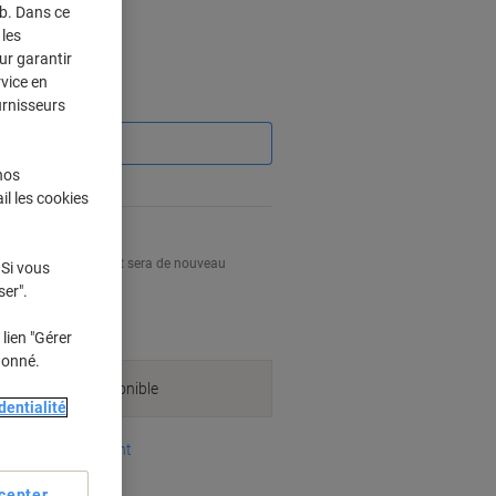
eb. Dans ce
e 3 Unités
les
ur garantir
rvice en
Économies
urnisseurs
nos
-3%
il les cookies
ion lorsque ce produit sera de nouveau
 Si vous
ser".
lien "Gérer
donné.
it n'est pas disponible
dentialité
oyens de paiement
cepter