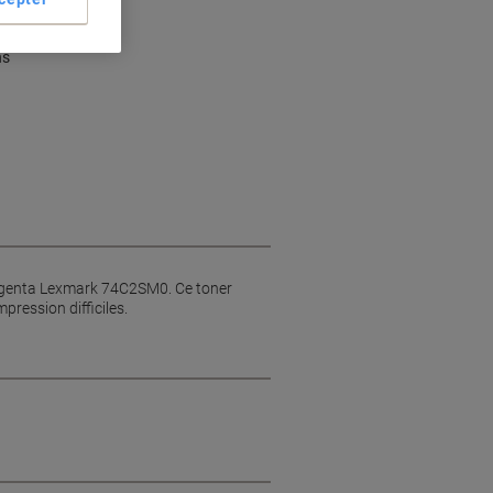
ns
 magenta Lexmark 74C2SM0. Ce toner
pression difficiles.