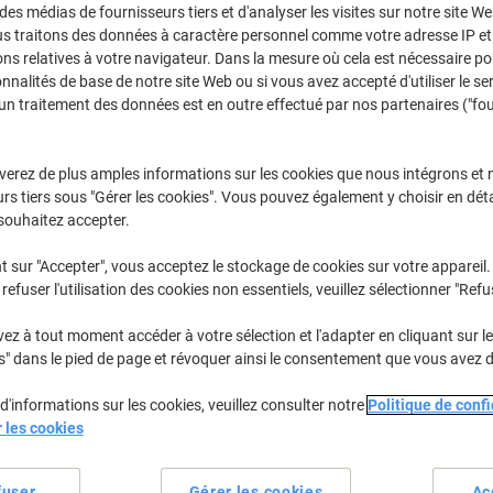
CHF274.95
Unité
 des médias de fournisseurs tiers et d'analyser les visites sur notre site W
À partir d
us traitons des données à caractère personnel comme votre adresse IP et 
CHF297.22 TVA incl.
ns relatives à votre navigateur. Dans la mesure où cela est nécessaire po
onnalités de base de notre site Web ou si vous avez accepté d'utiliser le se
un traitement des données est en outre effectué par nos partenaires ("fo
Quantité
TVA excl.
Unités
1-2
CHF284.95
verez de plus amples informations sur les cookies que nous intégrons et 
Unités
3+
CHF274.95
rs tiers sous "Gérer les cookies". Vous pouvez également y choisir en déta
souhaitez accepter.
Temporairement épuisé
Souhaitez-vous recevoir une notificat
t sur "Accepter", vous acceptez le stockage de cookies sur votre appareil.
disponible ?
refuser l'utilisation des cookies non essentiels, veuillez sélectionner "Refu
Me tenir informé
Livraison directe par le fournisseur
z à tout moment accéder à votre sélection et l'adapter en cliquant sur le 
s" dans le pied de page et révoquer ainsi le consentement que vous avez 
Nous sommes désolés, ce produ
d'informations sur les cookies, veuillez consulter notre
Politique de confi
r les cookies
Informations de livraison
M
fuser
Gérer les cookies
Ac