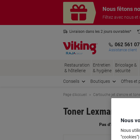
Passer
Passer
Nous fêtons no
au
à
contenu
la
Fêtez avec nous et
navigation
Livraison dans les 2 jours ouvrables*
3 ans de garantie sur tous les produits
062 561 07
Assistance client
Restauration
Entretien
Bricolage &
& hôtellerie
& hygiène
sécurité
Conseils
Boutiques
Offres et 
Page d'Accueil
Cartouche jet d'encre et ton
Toner Lexmark d'or
Nous vo
Ma
Nous utili
"cookies")