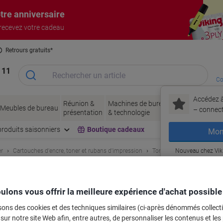
tre anniversaire
 recevez votre cadeau
Retrours gratuits*
 11
Co
Accédez à
Réunion &
Machines de bureau
Encres
Papier
Meubles de bureau
– connec
présentation
& technologie
& toner
& emb
produits saisonniers
Boutique cadeaux
Mon
er
Cartouches d'encre, toner et rubans d'impression
Toner
Nouveau chez Vik
Cartouches de to
ma
igine 74C2SM0 Magenta
ulons vous offrir la meilleure expérience d'achat possible
rque :
Lexmark
Viking N°.
7904320
sons des cookies et des techniques similaires (ci-après dénommés collec
 sur notre site Web afin, entre autres, de personnaliser les contenus et les p
Achetez Plus,
Dépensez Moins