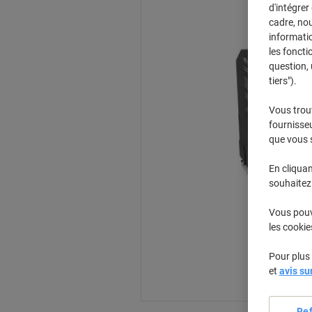
d'intégrer
cadre, no
informatio
les foncti
question, 
tiers").
Vous trou
fournisseu
que vous 
En cliquan
souhaitez 
Vous pouve
les cookie
Pour plus 
et
avis su
Re