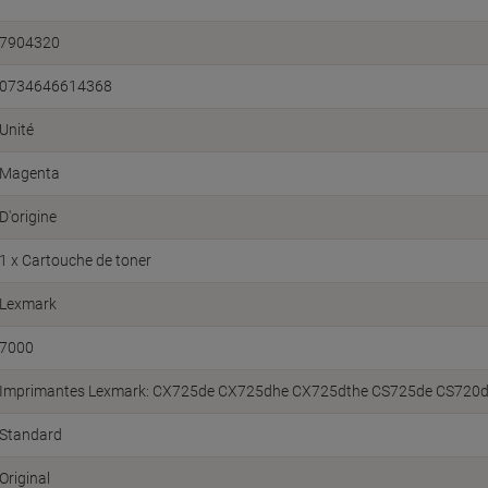
7904320
0734646614368
Unité
Magenta
D'origine
1 x Cartouche de toner
Lexmark
7000
Imprimantes Lexmark: CX725de CX725dhe CX725dthe CS725de CS720d
Standard
Original