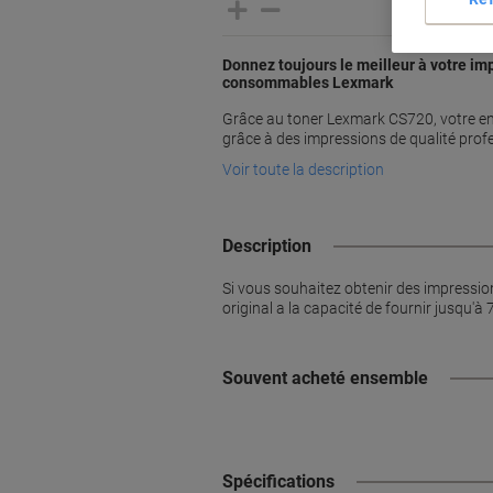
Donnez toujours le meilleur à votre im
consommables Lexmark
Grâce au toner Lexmark CS720, votre en
grâce à des impressions de qualité profe
Voir toute la description
Description
Si vous souhaitez obtenir des impressio
original a la capacité de fournir jusqu'à
Souvent acheté ensemble
Spécifications