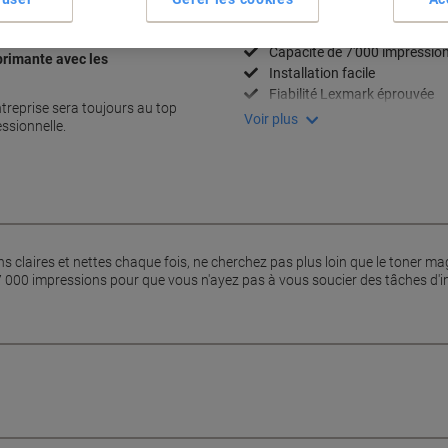
Spécifications clés
Impressions claires et nettes
Capacité de 7'000 impressio
primante avec les
Installation facile
Fiabilité Lexmark éprouvée
treprise sera toujours au top
Voir plus
ssionnelle.
ns claires et nettes chaque fois, ne cherchez pas plus loin que le toner
 7 000 impressions pour que vous n'ayez pas à vous soucier des tâches d'im