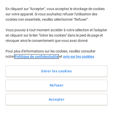
En cliquant sur "Accepter", vous acceptez le stockage de cookies
sur votre appareil. Si vous souhaitez refuser l'utilisation des
cookies non essentiels, veuillez sélectionner "Refuser".
Vous pouvez à tout moment accéder à votre sélection et l'adapter
en cliquant sur le lien "Gérer les cookies" dans le pied de page et
révoquer ainsi le consentement que vous avez donné.
Pour plus d'informations sur les cookies, veuillez consulter
notre
Politique de confidentialité
et
avis sur les cookies
Obtenez les couleurs les plus vives pour vos tirages avec
Brother
Gérer les cookies
Avec la cartouche jet d'encre Brother LC-3237C de couleur cyan,
vous obtiendrez des impressions de haute qualité tout en
Refuser
améliorant votre productivité.
Voir toute la description
Accepter
Achetez Plus,
Dépensez Moins
CHF26.75
Unité
À partir de 3 Unités