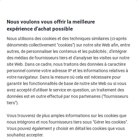
Passer
Passer
au
à
contenu
la
navigation
Nous voulons vous offrir la meilleure
expérience d'achat possible
Nous utilisons des cookies et des techniques similaires (ci-après
Page d'Accueil
Cartouche jet d'encre et toner
Cartouches d'encre, toner et
dénommés collectivement "cookies") sur notre site Web afin, entre
autres, de personnaliser les contenus et les publicités ; d'intégrer
Cartouche jet d'encre Brother LC3237C D'origine Cyan
des médias de fournisseurs tiers et d'analyser les visites sur notre
site Web. Dans ce cadre, nous traitons des données à caractère
personnel comme votre adresse IP et les informations relatives à
Marque :
Brother
Viking N°.
1014099
votre navigateur. Dans la mesure où cela est nécessaire pour
garantir les fonctionnalités de base de notre site Web ou si vous
avez accepté d'utiliser le service en question, un traitement des
données est en outre effectué par nos partenaires ("fournisseurs
tiers").
Vous trouverez de plus amples informations sur les cookies que
nous intégrons et nos fournisseurs tiers sous "Gérer les cookies".
Vous pouvez également y choisir en détail les cookies que vous
souhaitez accepter.