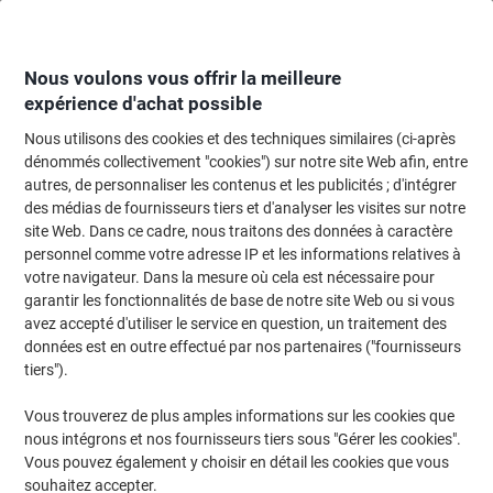
Passer
Passer
au
à
contenu
la
navigation
Nous voulons vous offrir la meilleure
expérience d'achat possible
Nous utilisons des cookies et des techniques similaires (ci-après
Page d'Accueil
Meubles de bureau
Mobilier
Chaises et sièges de bureau
dénommés collectivement "cookies") sur notre site Web afin, entre
autres, de personnaliser les contenus et les publicités ; d'intégrer
Chaise empilable Nowy Styl Beta Plastique Sans
des médias de fournisseurs tiers et d'analyser les visites sur notre
accoudoirs Noir 110 kg 4 unités
site Web. Dans ce cadre, nous traitons des données à caractère
personnel comme votre adresse IP et les informations relatives à
votre navigateur. Dans la mesure où cela est nécessaire pour
Marque :
Nowy Styl
Viking N°.
3208890
garantir les fonctionnalités de base de notre site Web ou si vous
avez accepté d'utiliser le service en question, un traitement des
données est en outre effectué par nos partenaires ("fournisseurs
tiers").
Vous trouverez de plus amples informations sur les cookies que
nous intégrons et nos fournisseurs tiers sous "Gérer les cookies".
Vous pouvez également y choisir en détail les cookies que vous
souhaitez accepter.