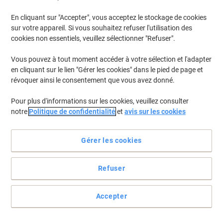
En cliquant sur "Accepter", vous acceptez le stockage de cookies
sur votre appareil. Si vous souhaitez refuser l'utilisation des
Une solution de chaises d'appoint économique
cookies non essentiels, veuillez sélectionner "Refuser".
Pour les heures de pointe à la cantine ou vos réunions générales
Vous pouvez à tout moment accéder à votre sélection et l'adapter
en interne, ces chaises d'appoint compactes, légères et
en cliquant sur le lien "Gérer les cookies" dans le pied de page et
polyvalentes sont toujours utiles pour augmenter votre capacité
d'accueil à moindres coûts.
révoquer ainsi le consentement que vous avez donné.
Voir toute la description
Pour plus d'informations sur les cookies, veuillez consulter
notre
Politique de confidentialité
et
avis sur les cookies
Choisissez notre marque propre et faites des
économies :
Gérer les cookies
Chaise visiteur Viking Realspace Iris ISO Noir
Chrome 120 kg 490 x 430 x 770 mm 5 Unités
Refuser
CHF169.95
Accepter
Achetez Plus,
Dépensez Moins
CHF179.95
Paquet
À partir de 3 Paquets
CHF194.53 TVA incl.