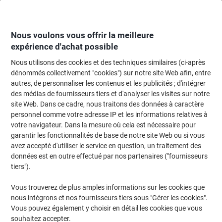
Passer
Passer
au
à
contenu
la
navigation
Nous voulons vous offrir la meilleure
expérience d'achat possible
Nous utilisons des cookies et des techniques similaires (ci-après
Page d'Accueil
Meubles de bureau
Mobilier
Solutions de rangement de
dénommés collectivement "cookies") sur notre site Web afin, entre
autres, de personnaliser les contenus et les publicités ; d'intégrer
Coffre-fort pour clés Phoenix KS0035E 580 x 280 x 760
des médias de fournisseurs tiers et d'analyser les visites sur notre
mm 500 Crochets
site Web. Dans ce cadre, nous traitons des données à caractère
personnel comme votre adresse IP et les informations relatives à
votre navigateur. Dans la mesure où cela est nécessaire pour
Marque :
Phoenix
Viking N°.
1785070
garantir les fonctionnalités de base de notre site Web ou si vous
avez accepté d'utiliser le service en question, un traitement des
données est en outre effectué par nos partenaires ("fournisseurs
tiers").
Vous trouverez de plus amples informations sur les cookies que
nous intégrons et nos fournisseurs tiers sous "Gérer les cookies".
Vous pouvez également y choisir en détail les cookies que vous
souhaitez accepter.