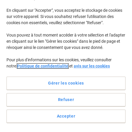
En cliquant sur "Accepter", vous acceptez le stockage de cookies
sur votre appareil. Si vous souhaitez refuser l'utilisation des
cookies non essentiels, veuillez sélectionner "Refuser".
Vous pouvez à tout moment accéder à votre sélection et l'adapter
en cliquant sur le lien "Gérer les cookies" dans le pied de page et
révoquer ainsi le consentement que vous avez donné.
Pour plus d'informations sur les cookies, veuillez consulter
notre
Politique de confidentialité
et
avis sur les cookies
+
7
plus
Gérer les cookies
Gardez vos clés en toute sécurité
Refuser
Ne laissez pas vos clés à la portée du premier venu. Avec ces
coffres électroniques, seules les personnes connaissant le code, y
auront accès.
Accepter
Voir toute la description
Achetez Plus,
Dépensez Moins