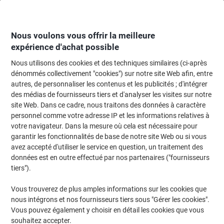
Passer
Passer
au
à
contenu
la
navigation
Nous voulons vous offrir la meilleure
expérience d'achat possible
Nous utilisons des cookies et des techniques similaires (ci-après
Page d'Accueil
Fournitures de bureau
Fournitures de bureau
Tampons
dénommés collectivement "cookies") sur notre site Web afin, entre
autres, de personnaliser les contenus et les publicités ; d'intégrer
Coussin encreur Trodat 6/4910 Bleu 21,1 x 7,9 x 1,5 cm
des médias de fournisseurs tiers et d'analyser les visites sur notre
pour 4910, 4810 2 Unités
site Web. Dans ce cadre, nous traitons des données à caractère
personnel comme votre adresse IP et les informations relatives à
votre navigateur. Dans la mesure où cela est nécessaire pour
Marque :
Trodat
Viking N°.
264910-BU
garantir les fonctionnalités de base de notre site Web ou si vous
avez accepté d'utiliser le service en question, un traitement des
données est en outre effectué par nos partenaires ("fournisseurs
tiers").
Vous trouverez de plus amples informations sur les cookies que
nous intégrons et nos fournisseurs tiers sous "Gérer les cookies".
Vous pouvez également y choisir en détail les cookies que vous
souhaitez accepter.