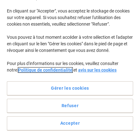
En cliquant sur "Accepter", vous acceptez le stockage de cookies
sur votre appareil. Si vous souhaitez refuser l'utilisation des
cookies non essentiels, veuillez sélectionner "Refuser".
Vous pouvez à tout moment accéder à votre sélection et l'adapter
en cliquant sur le lien "Gérer les cookies" dans le pied de page et
révoquer ainsi le consentement que vous avez donné.
Pour plus d'informations sur les cookies, veuillez consulter
notre
Politique de confidentialité
et
avis sur les cookies
Des nouvelles couleurs pour une empreinte précise.
Gérer les cookies
Changez les coussins d‘encrage de votre tampon sans vous salir
les mains en le réimbibant.
Refuser
Voir toute la description
Accepter
Achetez Plus,
Dépensez Moins
CHF8.45
Paquet
À partir de 3 Paquets
CHF9.13 TVA incl.