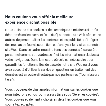
Passer
Passer
au
à
contenu
la
navigation
Nous voulons vous offrir la meilleure
expérience d'achat possible
Nous utilisons des cookies et des techniques similaires (ci-après
Page d'Accueil
Entretien & hygiène
Entretien et hygiène
Accessoires sal
dénommés collectivement "cookies") sur notre site Web afin, entre
autres, de personnaliser les contenus et les publicités ; d'intégrer
Distributeur de rouleaux de papier toilette 5591
des médias de fournisseurs tiers et d'analyser les visites sur notre
Plastique ABS Verrouillable Fixation murale Blanc 34
site Web. Dans ce cadre, nous traitons des données à caractère
cm x 145 mm x 37,5 cm
personnel comme votre adresse IP et les informations relatives à
votre navigateur. Dans la mesure où cela est nécessaire pour
garantir les fonctionnalités de base de notre site Web ou si vous
Marque :
Sans marque
Viking N°.
5739065
avez accepté d'utiliser le service en question, un traitement des
données est en outre effectué par nos partenaires ("fournisseurs
tiers").
Vous trouverez de plus amples informations sur les cookies que
nous intégrons et nos fournisseurs tiers sous "Gérer les cookies".
Vous pouvez également y choisir en détail les cookies que vous
souhaitez accepter.