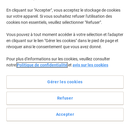
En cliquant sur "Accepter", vous acceptez le stockage de cookies
sur votre appareil. Si vous souhaitez refuser l'utilisation des
cookies non essentiels, veuillez sélectionner "Refuser".
Vous pouvez à tout moment accéder à votre sélection et l'adapter
en cliquant sur le lien "Gérer les cookies" dans le pied de page et
révoquer ainsi le consentement que vous avez donné.
Pour plus d'informations sur les cookies, veuillez consulter
notre
Politique de confidentialité
et
avis sur les cookies
Gérer les cookies
Refuser
Le Tork essuie-mains Xpress Premium assure un séchage
rapide et hygiénique
Accepter
L'essuie-mains Tork Xpress Premium H2 offre une absorption
fiable et une conception pratique pour faciliter l'hygiène dans les
espaces à faible fréquentation.