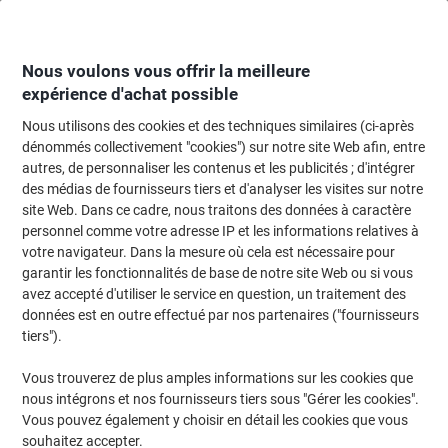
Passer
Passer
au
à
contenu
la
navigation
Nous voulons vous offrir la meilleure
expérience d'achat possible
Nous utilisons des cookies et des techniques similaires (ci-après
Page d'Accueil
Entretien & hygiène
Entretien et hygiène
Accessoires sal
dénommés collectivement "cookies") sur notre site Web afin, entre
autres, de personnaliser les contenus et les publicités ; d'intégrer
Essuie-mains Tork Xpress Premium H2 Pliage en M
des médias de fournisseurs tiers et d'analyser les visites sur notre
Blanc 2 épaisseurs 100297 21 Unités de 100 Feuilles
site Web. Dans ce cadre, nous traitons des données à caractère
personnel comme votre adresse IP et les informations relatives à
votre navigateur. Dans la mesure où cela est nécessaire pour
Marque :
Tork
Viking N°.
0297
garantir les fonctionnalités de base de notre site Web ou si vous
avez accepté d'utiliser le service en question, un traitement des
données est en outre effectué par nos partenaires ("fournisseurs
tiers").
-CHF 35
Vous trouverez de plus amples informations sur les cookies que
Responsable
nous intégrons et nos fournisseurs tiers sous "Gérer les cookies".
Prix durablement réduit
Vous pouvez également y choisir en détail les cookies que vous
souhaitez accepter.