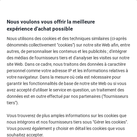
Passer
Passer
au
à
contenu
la
navigation
Nous voulons vous offrir la meilleure
expérience d'achat possible
Nous utilisons des cookies et des techniques similaires (ci-après
Page d'Accueil
Entretien & hygiène
Entretien et hygiène
Accessoires sal
dénommés collectivement "cookies") sur notre site Web afin, entre
autres, de personnaliser les contenus et les publicités ; d'intégrer
Essuie-mains Papernet Special Pliage en Z Blanc 2
des médias de fournisseurs tiers et d'analyser les visites sur notre
épaisseurs 416601 20 Unités de 200 Feuilles
site Web. Dans ce cadre, nous traitons des données à caractère
personnel comme votre adresse IP et les informations relatives à
votre navigateur. Dans la mesure où cela est nécessaire pour
Marque :
Papernet
Viking N°.
5787940
garantir les fonctionnalités de base de notre site Web ou si vous
avez accepté d'utiliser le service en question, un traitement des
données est en outre effectué par nos partenaires ("fournisseurs
Responsable
tiers").
Prix durablement réduit
Vous trouverez de plus amples informations sur les cookies que
nous intégrons et nos fournisseurs tiers sous "Gérer les cookies".
Vous pouvez également y choisir en détail les cookies que vous
souhaitez accepter.