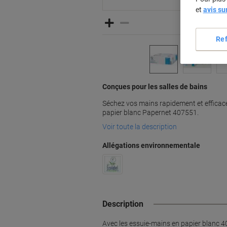
et
avis su
Re
Conçues pour les salles de bains
Séchez vos mains rapidement et efficace
papier blanc Papernet 407551.
Voir toute la description
Allégations environnementale
Description
Avec les essuie-mains en papier blanc 4