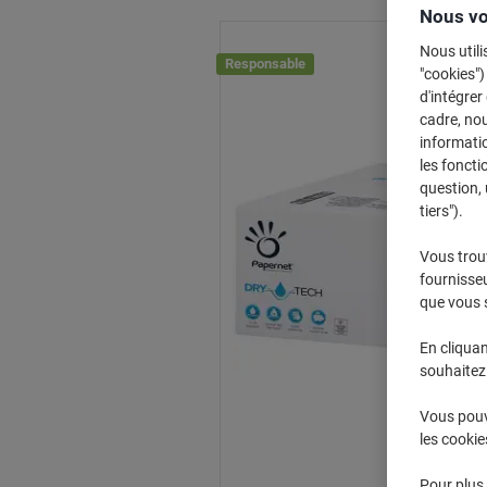
Nous vo
Nous utili
Responsable
"cookies")
d'intégrer
cadre, no
informatio
les foncti
question, 
tiers").
Vous trou
fournisseu
que vous 
En cliquan
souhaitez 
Vous pouve
les cookie
Pour plus 