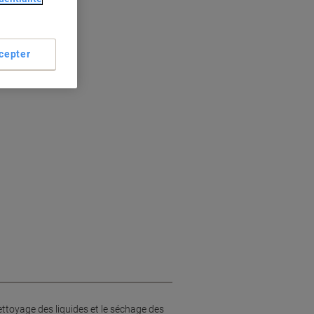
eurs
cepter
tion
ttoyage des liquides et le séchage des