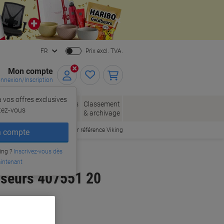
Close
FR
Prix excl. TVA.
Mon compte
nnexion/Inscription
 vos offres exclusives
, enveloppes
Fournitures
Classement
tez‑vous
allage
de bureau
& archivage
Commander par référence Viking
 compte
ing ?
Inscrivez-vous dès
intenant
sseurs 407551 20