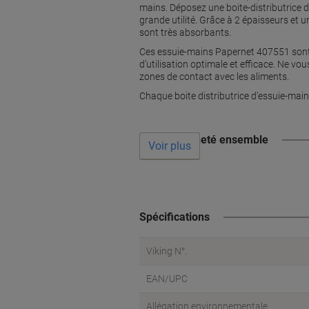
mains. Déposez une boite-distributrice d
grande utilité. Grâce à 2 épaisseurs et 
sont très absorbants.
Ces essuie-mains Papernet 407551 sont i
d’utilisation optimale et efficace. Ne vo
zones de contact avec les aliments.
Chaque boite distributrice d’essuie-ma
Souvent acheté ensemble
Voir plus
Spécifications
Viking N°.
EAN/UPC
Allégation environnementale