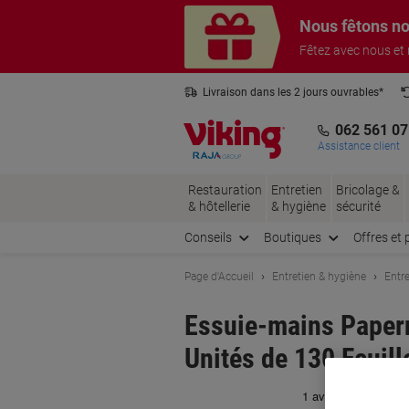
Passer
Passer
Nous fêtons no
au
à
contenu
la
Fêtez avec nous et
navigation
Livraison dans les 2 jours ouvrables*
3 ans de garantie sur tous les produits
062 561 07
Assistance client
Restauration
Entretien
Bricolage &
& hôtellerie
& hygiène
sécurité
Conseils
Boutiques
Offres et 
Page d'Accueil
Entretien & hygiène
Entre
Essuie-mains Papern
Unités de 130 Feuill
Ma