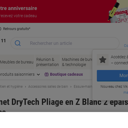
tre anniversaire
 recevez votre cadeau
Retrours gratuits*
 11
Co
Accédez à
Réunion &
Machines de bureau
Encres
Papier
Meubles de bureau
– connec
présentation
& technologie
& toner
& emb
produits saisonniers
Boutique cadeaux
Mon
tien et hygiène
Accessoires salles de bain
Essuie-mains
Nouveau chez Vik
ma
et DryTech Pliage en Z Blanc 2 épai
es
rque :
Papernet
Viking N°.
6331770