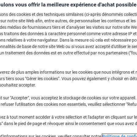
ulons vous offrir la meilleure expérience d'achat possible
Achetez Plus,
Dépensez Moins
CHF49.95
Paquet
sons des cookies et des techniques similaires (ci-après dénommés collec
À partir de 4
 sur notre site Web afin, entre autres, de personnaliser les contenus et les p
CHF54.00 TVA incl.
 des médias de fournisseurs tiers et d'analyser les visites sur notre site W
CHF12.30 / m TVA excl.
us traitons des données à caractère personnel comme votre adresse IP et 
ns relatives à votre navigateur. Dans la mesure où cela est nécessaire po
Quantité
TVA excl.
onnalités de base de notre site Web ou si vous avez accepté d'utiliser le se
un traitement des données est en outre effectué par nos partenaires ("fo
Paquet
1
CHF54.05
Paquets
2-3
CHF52.05
-
verez de plus amples informations sur les cookies que nous intégrons et 
Paquets
4+
CHF49.95
-
rs tiers sous "Gérer les cookies". Vous pouvez également y choisir en déta
souhaitez accepter.
En stock
Livraison 1-2 jours ouvra
t sur "Accepter", vous acceptez le stockage de cookies sur votre appareil.
refuser l'utilisation des cookies non essentiels, veuillez sélectionner "Refu
Quantité
z à tout moment accéder à votre sélection et l'adapter en cliquant sur le 
Ajouter à une liste
s" dans le pied de page et révoquer ainsi le consentement que vous avez 
Informations de livraison
M
d'informations sur les cookies, veuillez consulter notre
Politique de confi