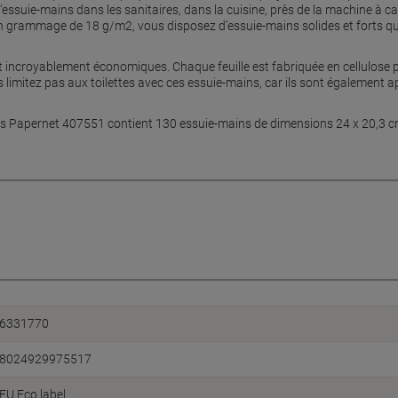
’essuie-mains dans les sanitaires, dans la cuisine, près de la machine à c
un grammage de 18 g/m2, vous disposez d’essuie-mains solides et forts qui
ncroyablement économiques. Chaque feuille est fabriquée en cellulose pu
us limitez pas aux toilettes avec ces essuie-mains, car ils sont également 
ins Papernet 407551 contient 130 essuie-mains de dimensions 24 x 20,3 c
6331770
8024929975517
EU Eco label