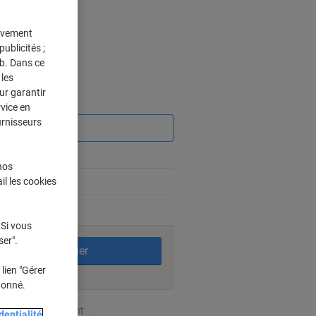
tivement
 Paquets
ublicités ;
eb. Dans ce
les
ur garantir
Économies
rvice en
urnisseurs
3%
nos
7%
il les cookies
bles
 Si vous
ser".
Ajouter au panier
lien "Gérer
donné.
oyens de paiement
dentialité