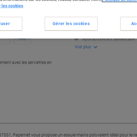
r les cookies
Spécifications clés
Structure robuste à 2 épaiss
fuser
Gérer les cookies
Ac
Pliage en Z facile à utiliser
Excellente capacité d'absorp
Apte au contact alimentaire
Voir plus
ment avec les serviettes en
07551, Papernet vous propose un essuie-mains polyvalent idéal pour le ne