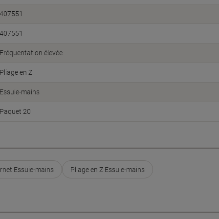
407551
407551
Fréquentation élevée
Pliage en Z
Essuie-mains
Paquet 20
rnet Essuie-mains
Pliage en Z Essuie-mains