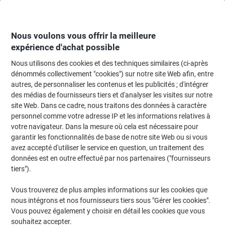
Passer
Passer
au
à
contenu
la
navigation
Nous voulons vous offrir la meilleure
expérience d'achat possible
Nous utilisons des cookies et des techniques similaires (ci-après
Page d'Accueil
Entretien & hygiène
Entretien et hygiène
Accessoires sal
dénommés collectivement "cookies") sur notre site Web afin, entre
autres, de personnaliser les contenus et les publicités ; d'intégrer
Essuie-mains Scott Control Slimroll Blanc 1 épaisseur
des médias de fournisseurs tiers et d'analyser les visites sur notre
6623 6 Unités
site Web. Dans ce cadre, nous traitons des données à caractère
personnel comme votre adresse IP et les informations relatives à
votre navigateur. Dans la mesure où cela est nécessaire pour
Marque :
Scott
Viking N°.
1167560
garantir les fonctionnalités de base de notre site Web ou si vous
avez accepté d'utiliser le service en question, un traitement des
données est en outre effectué par nos partenaires ("fournisseurs
Responsable
tiers").
Vous trouverez de plus amples informations sur les cookies que
nous intégrons et nos fournisseurs tiers sous "Gérer les cookies".
Vous pouvez également y choisir en détail les cookies que vous
souhaitez accepter.